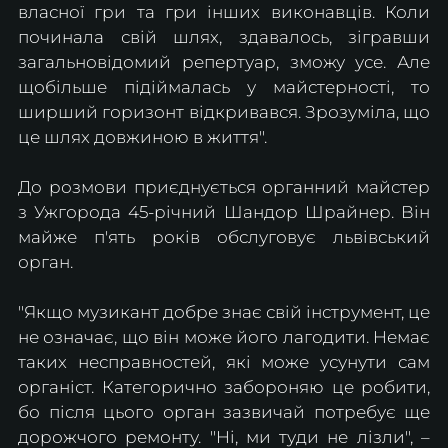
власної гри та гри інших виконавців. Коли 
починала свій шлях, здавалось, зігравши 
загальновідомий репертуар, зможу усе. Але 
щобільше підіймалась у майстерності, то 
ширший горизонт відкривався. Зрозуміла, що 
це шлях довжиною в життя".
До розмови приєднується органний майстер 
з Ужгорода 45-річний Шандор Шрайнер. Він 
майже п'ять років обслуговує львівський 
орган.
"Якщо музикант добре знає свій інструмент, це 
не означає, що він може його лагодити. Немає 
таких несправностей, які може усунути сам 
органіст. Категорично забороняю це робити, 
бо після цього орган зазвичай потребує ще 
дорожчого ремонту. "Ні, ми туди не лізли", – 