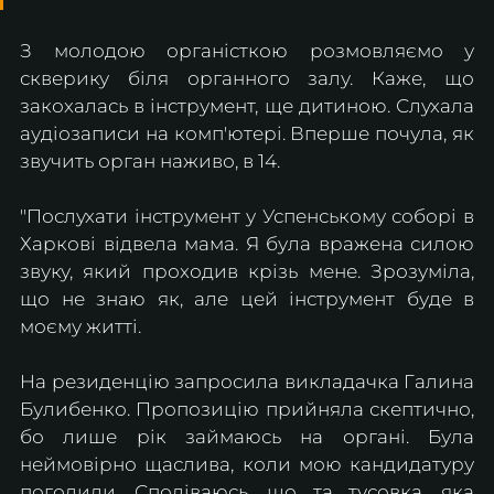
З молодою органісткою розмовляємо у 
скверику біля органного залу. Каже, що 
закохалась в інструмент, ще дитиною. Слухала 
аудіозаписи на комп'ютері. Вперше почула, як 
звучить орган наживо, в 14.
"Послухати інструмент у Успенському соборі в 
Харкові відвела мама. Я була вражена силою 
звуку, який проходив крізь мене. Зрозуміла, 
що не знаю як, але цей інструмент буде в 
моєму житті.
На резиденцію запросила викладачка Галина 
Булибенко. Пропозицію прийняла скептично, 
бо лише рік займаюсь на органі. Була 
неймовірно щаслива, коли мою кандидатуру 
погодили. Сподіваюсь, що та тусовка, яка 