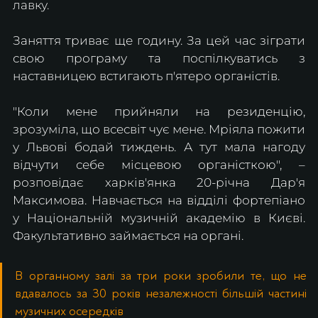
лавку.
Заняття триває ще годину. За цей час зіграти 
свою програму та поспілкуватись з 
наставницею встигають п'ятеро органістів.
"Коли мене прийняли на резиденцію, 
зрозуміла, що всесвіт чує мене. Мріяла пожити 
у Львові бодай тиждень. А тут мала нагоду 
відчути себе місцевою органісткою", – 
розповідає харків'янка 20-річна Дар'я 
Максимова. Навчається на відділі фортепіано 
у Національній музичній академію в Києві. 
Факультативно займається на органі.
В органному залі за три роки зробили те, що не 
вдавалось за 30 років незалежності більшій частині 
музичних осередків