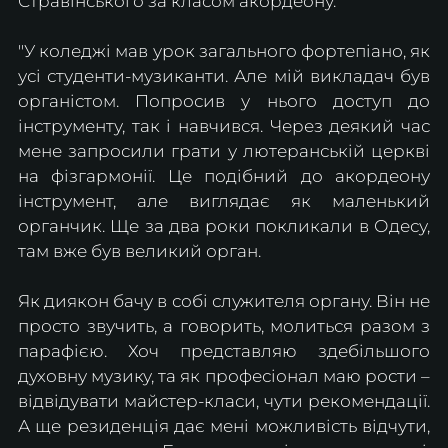
Стравінського за класом акордеону.
"У коледжі мав урок загального фортепіано, як 
усі студенти-музиканти. Але мій викладач був 
органістом. Попросив у нього доступ до 
інструменту, так і навчився. Через деякий час 
мене запросили грати у лютеранській церкві 
на фізгармонії. Це подібний до акордеону 
інструмент, але виглядає як маленький 
органчик. Ще за два роки покликали в Одесу, 
там вже був великий орган.
Як диякон бачу в собі служителя органу. Він не 
просто звучить, а говорить, молиться разом з 
парафією. Хоч представляю здебільшого 
духовну музику, та як професіонал маю рости – 
відвідувати майстер-класи, чути рекомендації. 
А ще резиденція дає мені можливість відчути, 