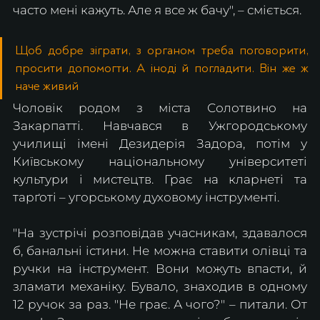
часто мені кажуть. Але я все ж бачу", – сміється.
Щоб добре зіграти, з органом треба поговорити, 
просити допомогти. А іноді й погладити. Він же ж 
наче живий
Чоловік родом з міста Солотвино на 
Закарпатті. Навчався в Ужгородському 
училищі імені Дезидерія Задора, потім у 
Київському національному університеті 
культури і мистецтв. Грає на кларнеті та 
тарґоті – угорському духовому інструменті.
"На зустрічі розповідав учасникам, здавалося 
б, банальні істини. Не можна ставити олівці та 
ручки на інструмент. Вони можуть впасти, й 
зламати механіку. Бувало, знаходив в одному 
12 ручок за раз. "Не грає. А чого?" – питали. От 