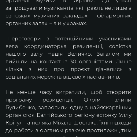
органної музики в України. До участі 
запрошували музикантів, які грають не лише в 
світських музичних закладах – філармоніях, 
органних залах, – а й у храмах.
"Переговори з потенційними учасниками 
вела координаторка резиденції, солістка 
нашого залу Надія Величко. Загалом ми 
вийшли на контакт із 30 органістами. Лише 
кілька з них про проєкт дізнались з 
соціальних мереж та від своїх наставників.
Не менше часу витратили, щоб створити 
програму резиденції. Окрім Галини 
Булибенко, запросили одну з найяскарвіших 
органісток Балтійського регіону естонку Уллу 
Крігул та поляка Міхала Шостака. Їхні підходи 
до роботи з органом разюче протилежні, тим 