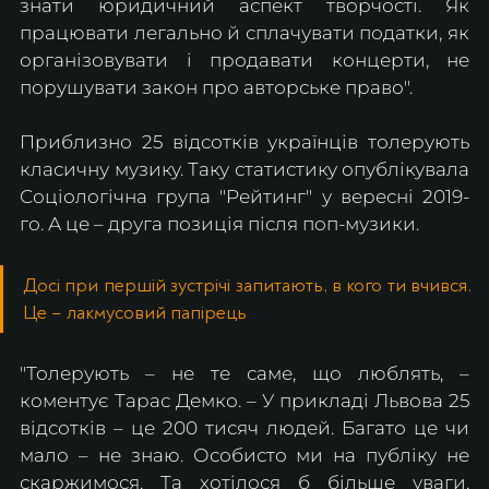
знати юридичний аспект творчості. Як 
працювати легально й сплачувати податки, як 
організовувати і продавати концерти, не 
порушувати закон про авторське право".
Приблизно 25 відсотків українців толерують 
класичну музику. Таку статистику опублікувала 
Соціологічна група "Рейтинг" у вересні 2019-
го. А це – друга позиція після поп-музики.
Досі при першій зустрічі запитають, в кого ти вчився. 
Це – лакмусовий папірець
"Толерують – не те саме, що люблять, – 
коментує Тарас Демко. – У прикладі Львова 25 
відсотків – це 200 тисяч людей. Багато це чи 
мало – не знаю. Особисто ми на публіку не 
скаржимося. Та хотілося б більше уваги. 