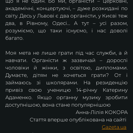
що я не один. Бо ми, органісти – церковні, 
академічні, концертуючі, – дуже розкидані по 
світу. Десь у Львові є два органісти, у Києві теж 
два, в Рівному, Одесі… А тут – усі разом, 
розуміємо, що таки існуємо, і нас доволі 
багато.
Моя мета не лише грати під час служби, а й 
навчати. Органісти ж зазвичай – дорослі 
чоловіки й жінки, з освітою, дипломами. 
Думаєте, дітям не хочеться грати? От і 
займаюсь зі школярами. На резиденцію 
привіз свою ученицю 14-річну Катерину 
Адаменко. Якщо органну музику зробити 
доступнішою, вона стане популярнішою
Анна-Лілія КОКОРА
Стаття вперше опублікована на сайті 
Gazeta.ua