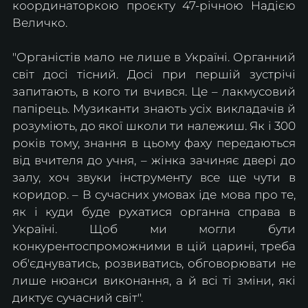
координаторкою проєкту 47-річною Надією 
Величко.
"Органістів мало не лише в Україні. Органний 
світ досі тісний. Досі при першій зустрічі 
запитають, в кого ти вчився. Це – лакмусовий 
папірець. Музиканти знають усіх викладачів й 
розуміють, до якої школи ти належиш. Як і 300 
років тому, знання в цьому фаху передаються 
від вчителя до учня, – жінка зачиняє двері до 
залу, хоч звуки інструменту все ще чути в 
коридор. – В сучасних умовах іде мова про те, 
як і куди буде рухатися органна справа в 
Україні. Щоб ми могли бути 
конкурентоспроможними в цій царині, треба 
об'єднуватись, розвиватись, обговорювати не 
лише нюанси виконання, а й всі ті зміни, які 
диктує сучасний світ".