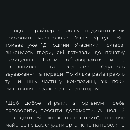
Шандор Шрайнер запрошує подивитись, як 
проходить мастер-клас Улли Крігул. Він 
триває уже 1,5 години. Учасники по-черзі 
виконують твори, які готували до початку 
резиденції. Потім обговорюють їх з 
наставницею та колегами. Слухають 
зауваження та поради. По кілька разів грають 
ту чи іншу частину композиції, аж поки 
виконання не задовольняє лекторку.
"Щоб добре зіграти, з органом треба 
поговорити, просити допомогти. А іноді й 
погладити. Він же ж наче живий", –шепоче 
майстер і сідає слухати органістів на порожню 