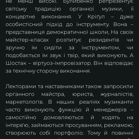
не менш високі. Булибенко репрезентує 
світську традицію органної музики, її 
концертне виконання. У Кріґул – дуже 
особистісний підхід до інструменту. Вона – 
представниця демократичної школи, На своїх 
майстер-класах розпитує резидентів чи 
зручно їм сидіти за інструментом, чи 
подобається їм звук і твір, який виконують. А 
Шостак – віртуоз-імпровізатор. Він відповідає 
за технічну сторону виконання.
Лекторами та наставниками також запросили 
органного майстра, юриста, журналістів, 
маркетологів. В наших реаліях музиканти 
часто виконують функцію й менеджерів – 
самостійно домовляються й ходять на 
інтерв'ю, займаються просуванням, рекламою, 
створюють собі портфоліо. Тому й повинні 