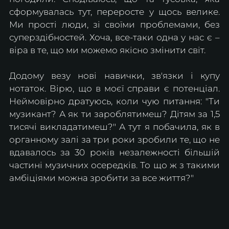
сформувалась тут, переросте у щось велике. 
Ми прості люди, зі своїми проблемами, без 
суперздібностей. Хоча, все-таки одна у нас є – 
віра в те, що ми можемо якісно змінити світ.
Додому везу нові навички, зв'язки і купу 
нотаток. Вірю, що в моєї справи є потенціал. 
Неймовірно дратуюсь, коли чую питання: "Ти 
музикант? А як ти зароблятимеш? Дітям за 1,5 
тисячі викладатимеш?" А тут я побачила, як в 
органному залі за три роки зробили те, що не 
вдавалось за 30 років незалежності більшій 
частині музичних осередків. То що ж з такими 
амбіціями можна зробити за все життя?"