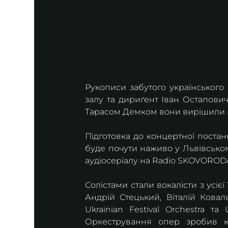
Рукописи забутого українського
залу та дириґент Іван Остапович
Тарасом Демком вони вирішили н
Підготовка до концертної постан
буде почути наживо у Львівськом
аудіосеріалу на Radio SKOVOROD
Солістами стали вокалісти з усієї 
Андрій Стецький, Віталій Ковал
Ukrainian Festival Orchestra та 
Оркестрування опер зробив ко