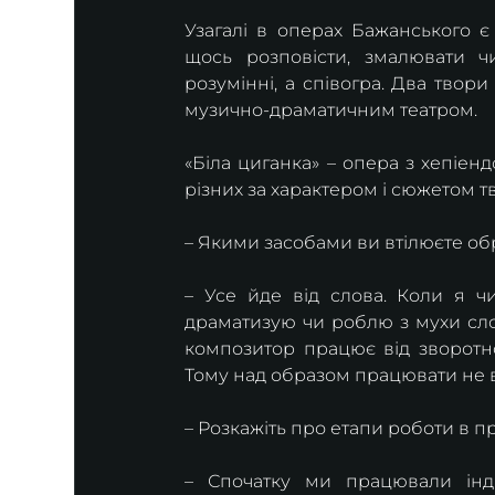
Узагалі в операх Бажанського є 
щось розповісти, змалювати ч
розумінні, а співогра. Два твор
музично-драматичним театром.
«Біла циганка» – опера з хепіенд
різних за характером і сюжетом тв
– Якими засобами ви втілюєте об
– Усе йде від слова. Коли я чи
драматизую чи роблю з мухи слон
композитор працює від зворотног
Тому над образом працювати не 
– Розкажіть про етапи роботи в п
– Спочатку ми працювали інди