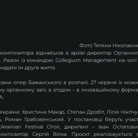
Фото Тетяни Ніколаєн
 композитора віднайшов в архіві директор Органног
. Разом із командою Collegium Management на чолі 
адати їм друге життя.
овки опер Бажанського в розпалі. 27 червня їх можн
у органному залі, а згодом – в інноваційному формат
A.
України: Христина Макар, Степан Дробіт, Лілія Нікітчук
ь, Роман Грабовенський. У постановці беруть участ
Ukrainian Festival Choir, дириґент – Іван Остапович
мпозитор Сергій Вілка. Проєкт реалізовується з