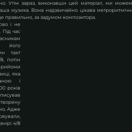
ено. Утім зараз, виконавши цей матеріал, ми можем
наша музика. Вона надзвичайно цікава метроритмічно
 це правильно, за задумом композитора.
во і не 
 Під час 
сникам 
 його 
н такт 
, потім 
рийоми 
ці, яка 
ною і 
00 років 
писував 
створену 
о. Адже 
вували, 
мірі 4/8 