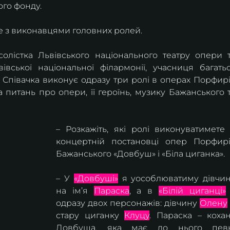
ого фонду.
 з виконавцями головних ролей.
олістка Львівського національного театру опери т
івської національної філармонії, учасниця багатьо
 Співачка виконує одразу три ролі в операх Порфирі
 питань про опери, її героїнь, музику Бажанського т
– Розкажіть, які ролі виконуватимете 
концертній постановці опер Порфирі
Бажанського «Довбуш» і «Біла циганка».
– У 
«Довбуші»
 я уособлюватиму дівчин
на ім’я 
Параска
, а в 
«Білій циганці»
 
одразу двох персонажів: дівчину 
Олену
стару циганку 
Клуцу
. Параска – кохан
Довбуша, яка має до нього певн