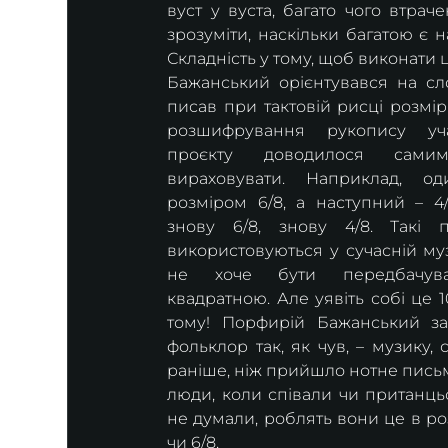
вуст у вуста, багато чого втрач
зрозуміти, наскільки багатою є 
Складність у тому, щоб виконати
Бажанський орієнтувався на сло
писав при тактовій рисці розмір.
розшифрування рукопису уча
проєкту доводилося самим
вираховувати. Наприклад, оди
розміром 6/8, а наступний – 4/8
знову 6/8, знову 4/8. Такі п
використовуються у сучасній музи
не хоче бути передбачува
квадратною. Але уявіть собі це 1
тому! Порфирій Бажанський за
фольклор так, як чув, – музику, 
раніше, ніж прийшло нотне письм
люди, коли співали чи пританцьо
не думали, роблять вони це в роз
чи 6/8.