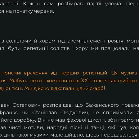
уковані. Кожен сам розбирав партії удома. Перш
ся на початку червня.
з солістами й хором під акомпанемент рояля, могл
алі були репетиції солістів і хору, ми працювали на
 приємні враження від перших репетицій. Ця музика 
ня. Мабуть, ніхто з композиторів ХХ століття так глибоко 
ної пісні. Ми дійсно відкопали цілий скарб!
 Іван Остапович розповідав, що Бажанського поважн
 Франко чи Станіслав Людкевич, не сприймали я
 його доробку. Він не мав фахової школи, аби грамотн
в чисті мотиви, народні пісні й танці, які чув, кол
 днів такої музики мало дійшло, щось передавалося і