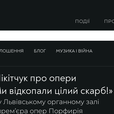
ПОДІЇ
ПР
ОЛОШЕННЯ
БЛОГ
МУЗИКА І ВІЙНА
Нікітчук про опери
и відкопали цілий скарб!»
у Львівському органному залі 
 прем’єра опер Порфирія 