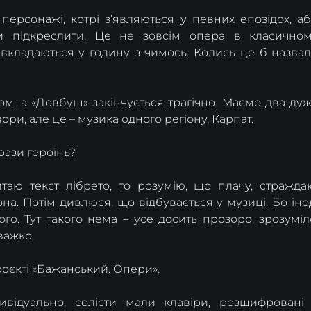
персонажі, котрі з’являються у певних епозідох, аб
и підкреслити. Це не зовсім опера в класичном
и вкладаються у годину з чимось. Колись це б назвал
ом, а «Довбуш» закінчується трагічно. Маємо два дуж
ори, але це – музика одного регіону, Карпат.
рази героїнь?
таю текст лібрето, то розумію, що плачу, страждаю
а. Потім дивлюся, що відбувається у музиці. Бо інод
о. Тут такого нема – усе досить прозоро, зрозуміло
важко.
роєкті «Бажанський. Опери».
відуально, солісти мали клавіри, розшифровані 