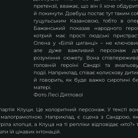
претензії, вважає, що він її хоче обдурит
й покинути. Довбуш постає тут таким соб
гуцульським Казановою, тобто в опер
Бажанський показав народного героя
котрий має прості людські пристрасті
Олена у «Білій циганці» – не ключовий
але дуже важливий персонаж для
розуміння сюжету. Вона співпережива
головній героїні Сандрі та змальову
події. Наприклад, співає колискову дитин
й говорить, як буде важко сиротині бе
матері.
Фото Лесі Дятлової
партія Клуци. Це колоритний персонаж. У тексті вон
 малограмотною. Наприклад, є сцена з Сандрою, як
іла хлопця, а Клуца на ті репліки відповідає «хто?» т
ти їй цікавих інтонацій.