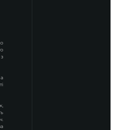
ко
о 
з 
а 
і 
, 
ь 
. 
а 