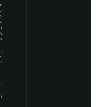
и 
і 
і 
, 
. 
, 
 
є 
є 
і 
з 
а 
а 
а 