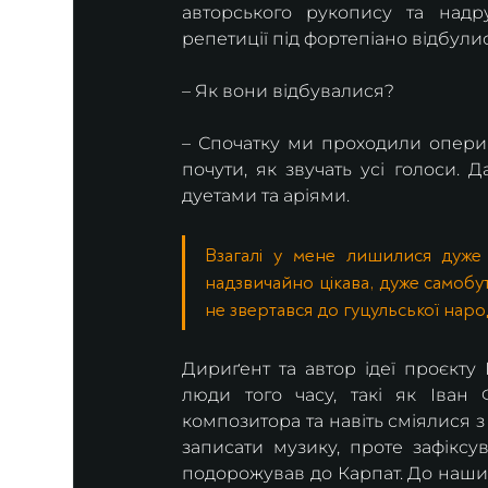
авторського рукопису та надр
репетиції під фортепіано відбули
– Як вони відбувалися?
– Спочатку ми проходили опери 
почути, як звучать усі голоси. Д
дуетами та аріями.
Взагалі у мене лишилися дуже
надзвичайно цікава, дуже самобут
не звертався до гуцульської народ
Дириґент та автор ідеї проєкту
люди того часу, такі як Іван
композитора та навіть сміялися з
записати музику, проте зафіксува
подорожував до Карпат. До наших