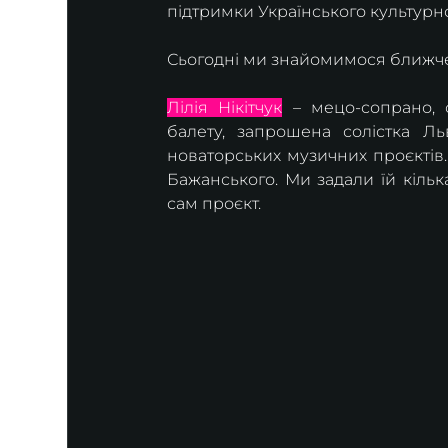
підтримки Українського культурн
Сьогодні ми знайомимося ближче
Лілія Нікітчук
 – мецо-сопрано, с
балету, запрошена солістка Льв
новаторських музичних проєктів.
Бажанського. Ми задали їй кілька
сам проєкт.