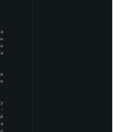
а 
х 
я 
а 
в 
я 
у 
– 
 й 
а 
і 