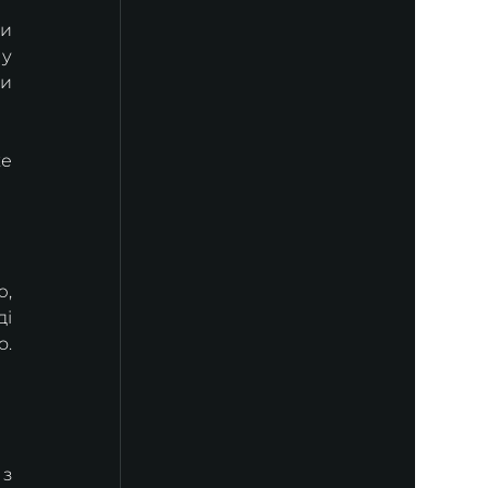
и 
у 
и 
е 
, 
і 
. 
з 