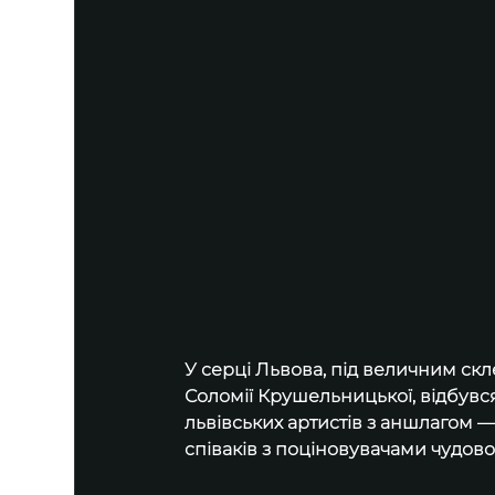
У серці Львова, під величним скл
Соломії Крушельницької, відбувся
львівських артистів з аншлагом —
співаків з поціновувачами чудової 