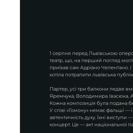
1 серпня перед Львівською оперо
театр, що, на перший погляд могл
приїхав сам Адріано Челентано. І
хотіла потрапити львівська публік
Партер, усі три балкони ледве вм
Яремчука, Володимира Івасюка, Ан
Кожна композиція була подана бе
У співі «Гомону» немає фальші — і
автентичність духу. Їхні виступи
концерт. Це — акт національної па