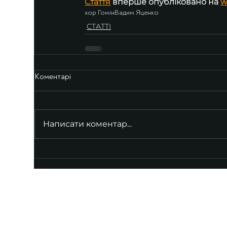
Стаття
 вперше опубліковано на 
w
хор Гомін
Вадим Яценко
СТАТТІ
Коментарі
Написати коментар...
UKRAINIAN LIVE