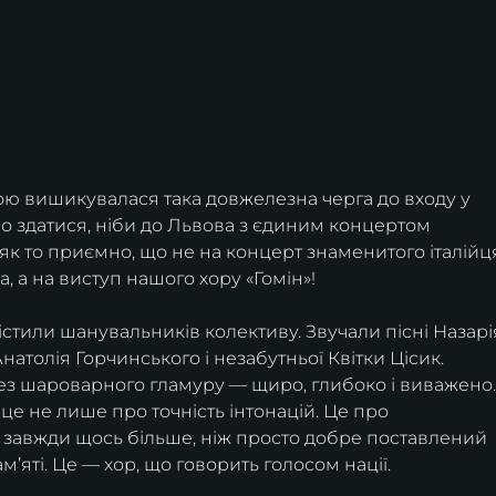
ю вишикувалася така довжелезна черга до входу у 
о здатися, ніби до Львова з єдиним концертом 
 як то приємно, що не на концерт знаменитого італійц
а, а на виступ нашого хору «Гомін»!
істили шанувальників колективу. Звучали пісні Назарі
атолія Горчинського і незабутньої Квітки Цісик. 
з шароварного гламуру — щиро, глибоко і виважено.
 це не лише про точність інтонацій. Це про 
 — завжди щось більше, ніж просто добре поставлений 
м’яті. Це — хор, що говорить голосом нації.