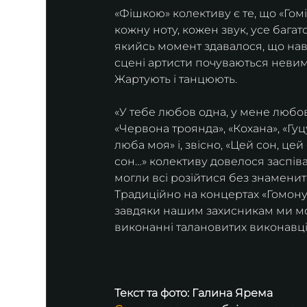
«Фішкою» колективу є те, що «Гом
кожну ноту, кожен звук, усе багат
якийсь момент здавалося, що наві
сцені артисти почуваються невиму
Жартують і танцюють.
«У тебе любов одна, у мене любов 
«Червона троянда», «Кохана», «Гуц
люба моя» і, звісно, «Цей сон, цей
сон…» колективу довелося заспівати 
могли всі розійтися без знаменито
Традиційно на концертах «Гомону»
завдяки нашим захисникам ми мож
виконанні талановитих виконавці
Текст та фото: 
Галина Ярема