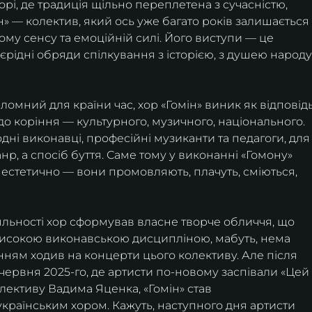
рі, де традиція щільно переплетена з сучасністю, 
н» — колектив, який ось уже багато років залишається
окому сенсу та емоційній силі. Його виступи — це 
єрідні обряди спілкування з історією, з душею народу,
ломний для країни час, хор «Гомін» виник як відповідь
о коріння — культурного, музичного, національного. 
дні виконавці, професійні музиканти та педагоги, для
р, а спосіб буття. Саме тому у виконанні «Гомону» 
о естетично — вони промовляють, плачуть, сміються, 
іяльності хор сформував власне творче обличчя, що 
високою виконавською дисципліною, мабуть, нема 
енням ходив на концерти цього колективу. Але після 
червня 2025-го, де артисти по-новому заспівали «Цей
олективу Вадима Яценка, «Гомін» став 
раїнським хором. Кажуть, наступного дня артисти 