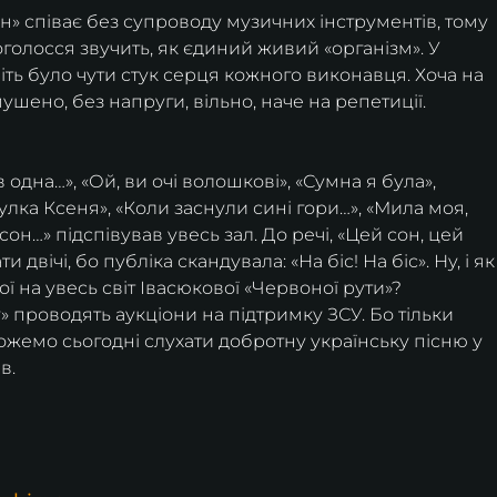
ін» співає без супроводу музичних інструментів, тому 
оголосся звучить, як єдиний живий «організм». У 
ть було чути стук серця кожного виконавця. Хоча на 
шено, без напруги, вільно, наче на репетиції. 
одна…», «Ой, ви очі волошкові», «Сумна я була», 
улка Ксеня», «Коли заснули сині гори…», «Мила моя, 
 сон…» підспівував увесь зал. До речі, «Цей сон, цей 
двічі, бо публіка скандувала: «На біс! На біс». Ну, і як
ї на увесь світ Івасюкової «Червоної рути»?
 проводять аукціони на підтримку ЗСУ. Бо тільки 
емо сьогодні слухати добротну українську пісню у 
в.