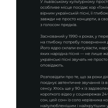
У львівському культурному просто
особливе місце посідає хор «Гомі
вірним українській пісні, її глиб
завжди не просто концерти, а сво
з голосом предків.
Заснований у 1990-х роках, у пере
на глибоку потребу повернення д
Його ядро склали ентузіасти, наро
яких народна пісня — не лише жан
українські пісні звучать не прост
оповідають.
Розповідати про те, що за роки д
поєднує автентичне звучання із 
сенсу. Хтось ще у 90-х із задовол
короткого відео у соцмережах 24 
сон, цей сон» із соло керівника к
найулюбленішим і найкрутішим ук