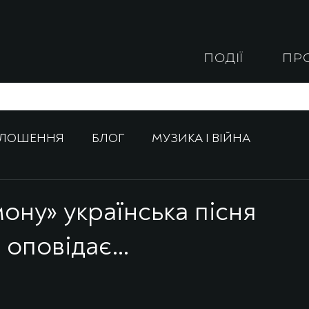
ПОДІЇ
ПР
ОЛОШЕННЯ
БЛОГ
МУЗИКА І ВІЙНА
мону» українська пісня
і оповідає…