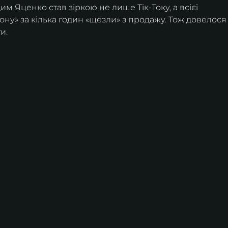
 Яценко став зіркою не лише Тік-Току, а всієї 
ону» за кілька годин «щезли» з продажу. Тож довелося
и.