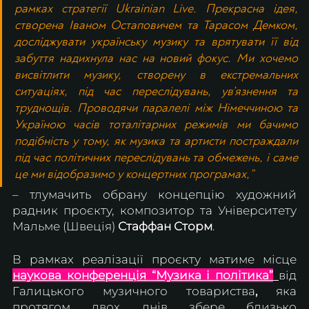
рамках стратегії Ukrainian Live. Прекрасна ідея, 
створена Іваном Остаповичем та Тарасом Демком, 
досліджувати українську музику та врятувати її від 
забуття надихнула нас на новий фокус. Ми хочемо 
висвітлити музику, створену в екстремальних 
ситуаціях, під час переслідувань, ув’язнення та 
труднощів. Проводячи паралелі між Німеччиною та 
Україною часів тоталітарних режимів ми бачимо 
подібність у тому, як музика та артисти постраждали 
під час політичних переслідувань та обмежень, і саме 
це ми відобразимо у концертних програмах,” 
–
тлумачить обрану концепцію художний 
радник проєкту, композитор та Університету 
Мальме (Швеція) 
Стаффан Сторм
.
В рамках реалізації проєкту матиме місце 
наукова конференція “Музика і політика”
від 
Галицького музичного товариства
, 
яка 
протягом двох днів збере близько 