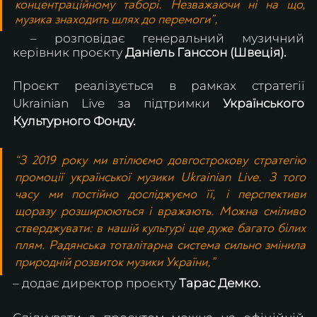
концентраційному таборі. Незважаючи ні на що, 
музика знаходить шлях до перемоги”,
–
розповідає генеральний музичний 
керівник проєкту 
Даніель Ганссон (Швеція).
Проєкт реалізується в рамках стратегії 
Ukrainian Live за підтримки 
Українського 
Культурного Фонду. 
“З 2019 року ми втілюємо довгострокову стратегію 
промоції української музики Ukrainian Live. З того 
часу ми постійно досліджуємо її, і перспективи 
щоразу розширюються і вражають. Можна сміливо 
стверджувати: в нашій культурі ще дуже багато білих 
плям. Радянська тоталітарна система сильно змінила 
природній розвиток музики України,”
– додає директор проєкту 
Тарас Демко.