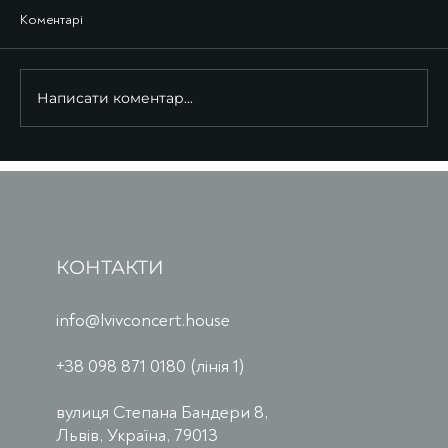
Коментарі
Написати коментар...
КОНТАКТИ
info@lvivconcert.house
+38 098 871 0180 (лінія 1)
вулиця Степана Бандери 8,
Львів, Україна, 79013