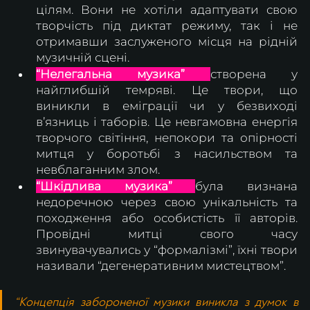
цілям. Вони не хотіли адаптувати свою 
творчість під диктат режиму, так і не 
отримавши заслуженого місця на рідній 
музичній сцені.
“Нелегальна музика”
створена у 
найглибшій темряві. Це твори, що 
виникли в еміграції чи у безвиході 
в’язниць і таборів. Це невгамовна енергія 
творчого світіння, непокори та опірності 
митця у боротьбі з насильством та 
невблаганним злом. 
“Шкідлива музика”
була визнана 
недоречною через свою унікальність та 
походження або особистість її авторів. 
Провідні митці свого часу 
звинувачувались у “формалізмі”, їхні твори 
називали “дегенеративним мистецтвом”.
“Концепція забороненої музики виникла з думок в 