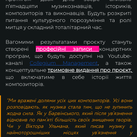
п’ятнадцяти музикознавців, істориків,  
композиторів та виконавців. Будуть розкриті 
питання культурного порозуміння та ролі 
митця у складний тоталітарний час.
Вагомими результатами проєкту стануть 
створені 
професійні записи 
концертних 
програм, що будуть доступні на Youtube-
каналі 
Collegium Management
, а також 
концептуальне 
тримовне видання про проєкт, 
що включатиме в себе історії життя 
композиторів.
“Ми вражені долями усіх цих композиторів. Усі вони 
розповідають, як музика стала тим, що не зупинить 
жодна сила. Як у Барвінського, який після ув’язнення 
відновив по пам’яті більшість своїх знищених творів. 
Чи у Віктора Ульмана, який писав музику в 
наймоторошніших місцях ув’язнення у 