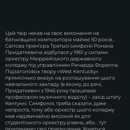
Цей твір чекав на своє виконання на 
батьківщині композитора майже 50 років… 
Світова прем’єра Третьої симфонії Романа 
Придаткевича відбулася у 1961-у силами 
оркестру Мюррейського державного 
коледжу під управлінням Ричарда Форелла. 
Підзаголовок твору «West Kentucky» 
прямісінько вказує на розташування цього 
навчального закладу (в якому, до речі, 
Придаткевич з 1946 року працював 
професором музичного відділу) – захід штату 
Кентуккі. Симфонія, треба сказати, дуже 
непроста, тому або оркестр цього коледжу 
мав надзвичайно високий як для 
студентського оркестру рівень, або… тут 
припинимо свої припущення. Хочеться 