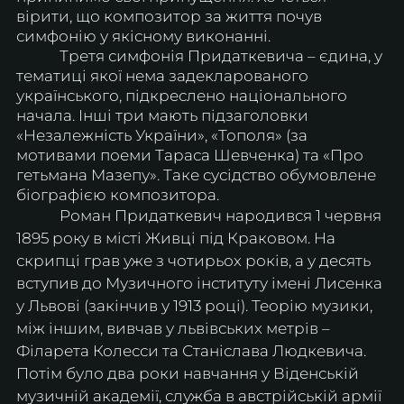
вірити, що композитор за життя почув 
симфонію у якісному виконанні.
            Третя симфонія Придаткевича – єдина, у 
тематиці якої нема задекларованого 
українського, підкреслено національного 
начала. Інші три мають підзаголовки 
«Незалежність України», «Тополя» (за 
мотивами поеми Тараса Шевченка) та «Про 
гетьмана Мазепу». Таке сусідство обумовлене 
біографією композитора.
            Роман Придаткевич народився 1 червня 
1895 року в місті Живці під Краковом. На 
скрипці грав уже з чотирьох років, а у десять 
вступив до Музичного інституту імені Лисенка 
у Львові (закінчив у 1913 році). Теорію музики, 
між іншим, вивчав у львівських метрів – 
Філарета Колесси та Станіслава Людкевича. 
Потім було два роки навчання у Віденській 
музичній академії, служба в австрійській армії 