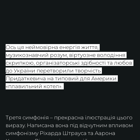
Ось ця неймовірна енергія життя, 
музикознавчий розум, віртуозне володіння 
скрипкою, організаторські здібності та любов 
до України перетворили творчість 
Придаткевича на типовий для Америки 
«плавильний котел». 
Третя симфонія – прекрасна ілюстрація цього 
виразу. Написана вона під відчутним впливом 
симфонізму Ріхарда Штрауса та Аарона 