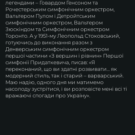
легендами – Говардом Генсоном та 
Рочестерським симфонічним оркестром, 
Вальтером Пулом і Детройтським 
симфонічним оркестром, Вальтером 
Зюскіндом та Симфонічним оркестром 
Торонто. А у 1951-му Леопольд Стоковський, 
готуючись до виконання разом з 
Денверським симфонічним оркестром 
першої частини «З вершин і рівнин» Першої 
симфонії Придаткевича, писав: «Я 
переконаний, що ви здатні розвивати… як 
модерний стиль, так і старий – варварський. 
Маю надію, одного дня ми матимемо 
насолоду зустрітися, і ви розповісте мені всі ті 
вражаючі спогади про Україну».