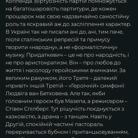
Копленда. Віртуозність партій помножується 
на багатошаровість партитури, де кожен 
прошарок має свою надзвичайно самостійну 
роль та яскравий аж до засліплення характер. 
В Україні так не писали ані до, ані, тим паче, 
після сталінських репресій та примусу 
творити «народну», а не «формалістичну» 
музику. Придаткевич – це не про народність, і 
не про аристократизм. Він – про любов до 
життя і насолоду геройськими вчинками. За 
великим рахунком, його Третя – далекий 
«привіт» іншій Третій – «Героїчній» симфонії 
Людвіга ван Бетховена. Але так, якби 
головним героєм був Мазепа, а режисером – 
Стівен Спілберг. Тут рішучість поєднується з 
казковістю, а драма – з танцем. Навіть у 
Другій, спокійній частині пастораль 
переривається бубном і пританцьовуванням, 