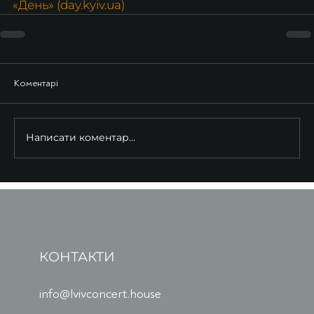
«День» (day.kyiv.ua)
Коментарі
Написати коментар...
КОНТАКТИ
info@lvivconcert.house