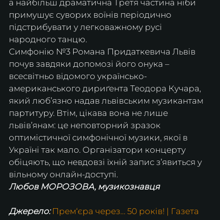
а найбільш драматична Третя частина ніби 
примушує суворих воїнів періодично 
підстрибувати у легковажному русі 
народного танцю.
Симфонію №3 Романа Придаткевича Львів 
почув завдяки допомозі його онука – 
всесвітньо відомого українсько-
американського дириґента Теодора Кучара, 
який люб’язно надав львівським музикантам 
партитуру. Втім, цікава вона не лише 
львів’янам: це неповторний зразок 
оптимістичної симфонічної музики, якої в 
Україні так мало. Організатори концерту 
обіцяють, що невдовзі їхній запис з’явиться у 
вільному онлайн-доступі.
Любов МОРОЗОВА, музикознавця
Джерело: 
Прем‘єра через… 50 років! | Газета 