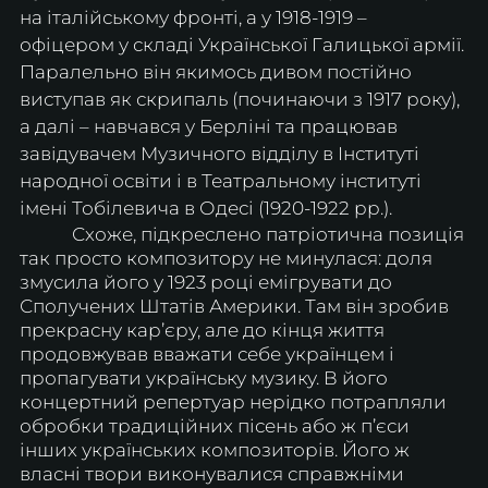
на італійському фронті, а у 1918-1919 – 
офіцером у складі Української Галицької армії. 
Паралельно він якимось дивом постійно 
виступав як скрипаль (починаючи з 1917 року), 
а далі – навчався у Берліні та працював 
завідувачем Музичного відділу в Інституті 
народної освіти і в Театральному інституті 
імені Тобілевича в Одесі (1920-1922 рр.).
            Схоже, підкреслено патріотична позиція 
так просто композитору не минулася: доля 
змусила його у 1923 році емігрувати до 
Сполучених Штатів Америки. Там він зробив 
прекрасну кар’єру, але до кінця життя 
продовжував вважати себе українцем і 
пропагувати українську музику. В його 
концертний репертуар нерідко потрапляли 
обробки традиційних пісень або ж п’єси 
інших українських композиторів. Його ж 
власні твори виконувалися справжніми 