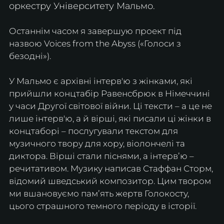
оркестру Університету Мальмо.
Останнім часом я завершую проект під 
назвою Voices from the Abyss («Голоси з 
безодні»).
У Мальмо є архівні інтерв'ю з жінками, які 
прийшли концтабір Равенсбрюк в Німеччині 
у часи Другої світової війни. Ці тексти – а це не 
лише інтерв'ю, а й вірші, які писали ці жінки в 
концтаборі – послугували текстом для 
музичного твору для хору, віолончелі та 
диктора. Вірші стали піснями, а інтервʼю – 
речитативом. Музику написав Стаффан Сторм, 
відомий шведський композитор. Цим твором 
ми вшановуємо памʼять жертв Голокосту, 
цього страшного темного періоду в історії.