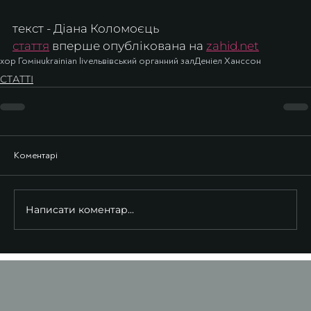
текст - Діана Коломоєць
стаття
 вперше опублікована на 
zahid.net
хор Гомін
ukrainian live
львівський органний зал
Деніел Ханссон
СТАТТІ
Коментарі
Написати коментар...