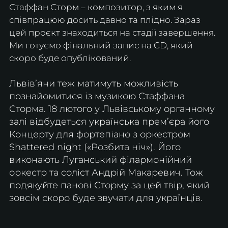
Стаффан Сторм – композитор, з яким я 
співпрацюю досить давно та плідно. Зараз 
цей проєкт знаходиться на стадії завершення. 
Ми готуємо фінальний запис на CD, який 
скоро буде опублікований.
Львівʼяни теж матимуть можливість 
познайомитися із музикою Стаффана 
Сторма. 18 лютого у Львівському органному 
залі відбудеться українська премʼєра його 
Концерту для фортепіано з оркестром 
Shattered night («Розбита ніч»). Його 
виконають Луганський філармонійний 
оркестр та соліст Андрій Макаревич. Тож 
подякуйте панові Сторму за цей твір, який 
зовсім скоро буде звучати для українців.