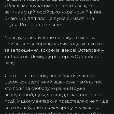
«Реквієм» звучатиме в пам'ять всіх, хто 
загинув у цій російсько-українській війні. 
Знаю, що для вас це дуже символічна 
подія. Розкажіть більше.
Мені дуже лестить, що ви дякуєте мені за 
приїзд, але насправді я хочу подякувати вам 
за запрошення, зокрема Іванові Остаповичу 
та Тарасові Демку, директорам Органного 
залу.
Я вважаю за велику честь брати участь у 
цьому концерті, який вшановує пам'ять тих, 
хто поліг за свободу України. Я дуже 
зворушений, що я, як швед, є частиною цієї 
події. У цьому випадку я представляю не лише 
свою країну, але також Європу. Вважаю це 
дуже символічним. Ми вшановуємо памʼять 