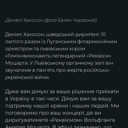
Деніел Ханссон (фото Євген Червоній)
Деніел Ханссон, шведський дириґент, 10 
лютого разом із Луганським філармонійним 
оркестром та львівським хором 
«Гомін»виконають легендарний «Реквієм» 
Моцарта. У Львівському органному залі він 
звучатиме в памʼять про жертв російсько-
української війни.
Дуже вам дякую за ваше рішення приїхати 
в Україну в такі часи. Дякую вам за вашу 
підтримку нашої країни і наших людей. Ми 
поговоримо про ваш концерт, де ви 
дириґуватимете «Реквіємом» Вольфганга 
Амадея Моцарта. В афіші зазначено, що 