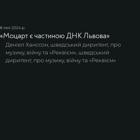
8 лют. 2024 р.
«Моцарт є частиною ДНК Львова»
Деніел Ханссон, шведський дириґент, про 
музику, війну та «Реквієм»
, шведський 
дириґент, про музику, війну та «Реквієм»