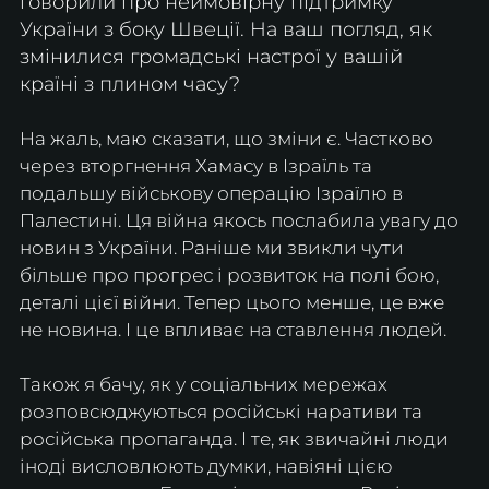
говорили про неймовірну підтримку 
України з боку Швеції. На ваш погляд, як 
змінилися громадські настрої у вашій 
країні з плином часу?
На жаль, маю сказати, що зміни є. Частково 
через вторгнення Хамасу в Ізраїль та 
подальшу військову операцію Ізраїлю в 
Палестині. Ця війна якось послабила увагу до 
новин з України. Раніше ми звикли чути 
більше про прогрес і розвиток на полі бою, 
деталі цієї війни. Тепер цього менше, це вже 
не новина. І це впливає на ставлення людей.
Також я бачу, як у соціальних мережах 
розповсюджуються російські наративи та 
російська пропаганда. І те, як звичайні люди 
іноді висловлюють думки, навіяні цією 