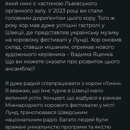
який нині є частиною Львівського 
органного залу. У 2023 році ви стали 
головним дириґентом цього хору. Того ж 
року хор мав дуже успішні гастролі у 
Швеції, де представляв українську музику 
на хоровому фестивалі у Лунді. Хор оновив 
склад, ставши мішаним, отримав нового 
художнього керівника – Вадима Яценка. 
Що ви можете сказати про розвиток цього 
ансамблю?
Я дуже радий співпрацювати з хором «Гомін». 
Я вважаю, що їхнє турне в Швеції мало 
великий успіх. Концерт, що відбувся в рамках 
Міжнародного хорового фестивалю у місті 
Лунд, транслювався Шведським 
національним радіо. Багато людей були 
вражені унікальністю програми та якістю 