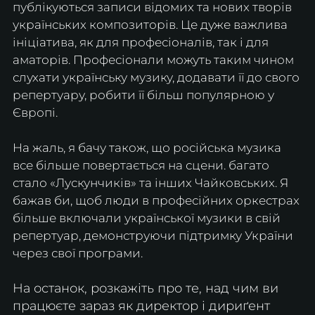
публікуються записи відомих та нових творів 
українських композиторів. Це дуже важлива 
ініціатива, як для професіоналів, так і для 
аматорів. Професіонали можуть таким чином 
слухати українську музику, додавати її до свого 
репертуару, робити її більш популярною у 
Європі.
На жаль, я бачу також, що російська музика 
все більше повертається на сцени. багато 
стало «Лускунчиків» та інших Чайковських. Я 
бажав би, щоб люди в професійних оркестрах 
більше включали української музики в свій 
репертуар, демонструючи підтримку України 
через свої програми.
На останок, розкажіть про те, над чим ви 
працюєте зараз як директор і дириґент 