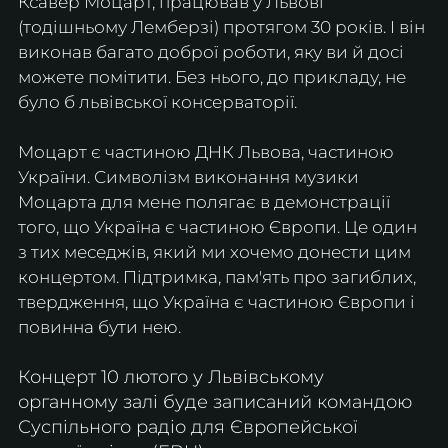
Ксавер Моцарт, працював у Львові 
(тодішньому Лемберзі) протягом 30 років. І він 
виконав багато доброї роботи, яку ви й досі 
можете помітити. Без нього, до прикладу, не 
було б львівської консерваторії.
Моцарт є частиною ДНК Львова, частиною 
України. Символізм виконання музики 
Моцарта для мене полягає в демонстрації 
того, що Україна є частиною Європи. Це один 
з тих меседжів, який ми хочемо донести цим 
концертом. Підтримка, пам'ять про загиблих, 
твердження, що Україна є частиною Європи і 
повинна бути нею.
Концерт 10 лютого у Львівському 
органному залі буде записаний командою 
Суспільного радіо для Європейської 