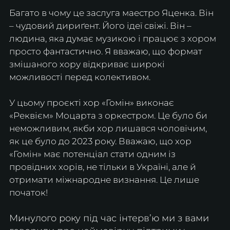
Багато в чому це заслуга маестро Яценка. Він 
– чудовий дириґент. Його ідеї свіжі. Він – 
людина, яка думає музикою і працює з хором 
просто фантастично. Я вважаю, що формат 
змішаного хору відкриває широкі 
можливості перед колективом.
У цьому проєкті хор «Гомін» виконає 
«Реквієм» Моцарта з оркестром. Це було би 
неможливим, якби хор лишався чоловічим, 
як це було до 2023 року. Вважаю, що хор 
«Гомін» має потенціал стати одним із 
провідних хорів, не тільки в Україні, але й 
отримати міжнародне визнання. Це лише 
початок!
Минулого року під час інтервʼю ми з вами 