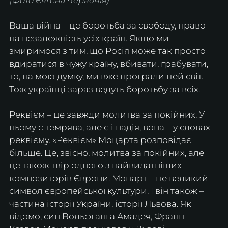
(Фото Євгена Червонія)
Ваша війна – це боротьба за свободу, право 
на незалежність усіх країн. Якщо ми 
змиримося з тим, що Росія може так просто 
вдиратися в чужу країну, вбивати, грабувати, 
то, на мою думку, ми вже програли цей світ. 
Тож українці зараз ведуть боротьбу за всіх.
Реквієм – це завжди молитва за покійних. У 
ньому є темрява, але є і надія, вона – у словах 
реквієму. «Реквієм» Моцарта розповідає 
більше. Це, звісно, молитва за покійних, але 
це також твір одного з найвидатніших 
композиторів Європи. Моцарт – це великий 
символ європейської культури. І він також – 
частина історії України, історії Львова. Як 
відомо, син Вольфганга Амадея, Франц 