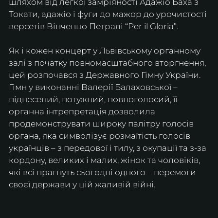
шляхом від легкої замріяності Адажіо Баха з 
Токати, адажіо і фуги до мажор до урочистості 
версетів Вінченцо Петралі “Per il Gloria”.
Як і кожен концерт у Львівському органному 
залі з початку повномасштабного вторгнення, 
цей розпочався з Державного Гімну України. 
Гімн у виконанні Валерії Балаховської – 
піднесений, потужний, повноголосий, її 
органна інтрепретація дозволила 
продемонструвати широку палітру голосів 
органа, яка символізує розмаїтість голосів 
українців – з передової і тилу, з окупації та з-за 
кордону, великих і малих, жінок та чоловіків, 
які всі прагнуть сьогодні одного – перемоги 
своєї держави у цій жаливій війні. 