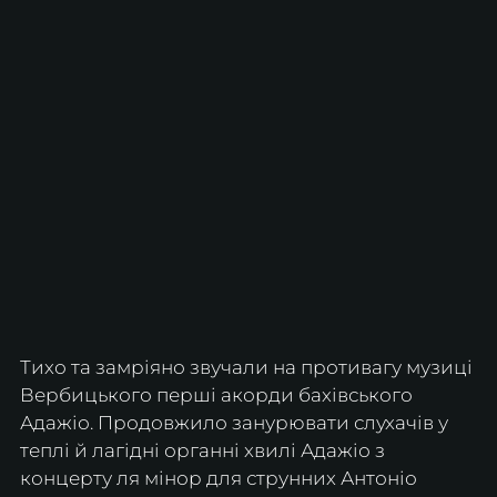
Тихо та замріяно звучали на противагу музиці 
Вербицького перші акорди бахівського 
Адажіо. Продовжило занурювати слухачів у 
теплі й лагідні органні хвилі Адажіо з 
концерту ля мінор для струнних Антоніо 