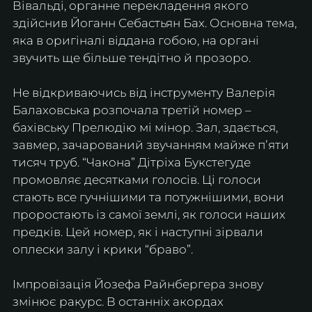
Вівальді, органне перекладення якого 
здійснив Йоганн Себастьян Бах. Основна тема, 
яка в оригіналі віддана гобою, на органі 
звучить ще більше тендітно й прозоро.
Не відкриваючись від інструменту Валерія 
Балаховська розпочала третій номер – 
бахівську Прелюдію мі мінор. Зал, здається, 
завмер, зачарований звучанням майже пʼяти 
тисяч труб. “Чакона” Дітріха Букстегуде 
промовляє десятками голосів. Ці голоси 
стають все гучнішими та потужнішими, вони 
проростають із самої землі, як голоси наших 
предків. Цей номер, як і наступні зірвали 
оплески залу і крики “браво”. 
Імпровізація Йозефа Райнбергера знову 
змінює ракурс. В останніх акордах 