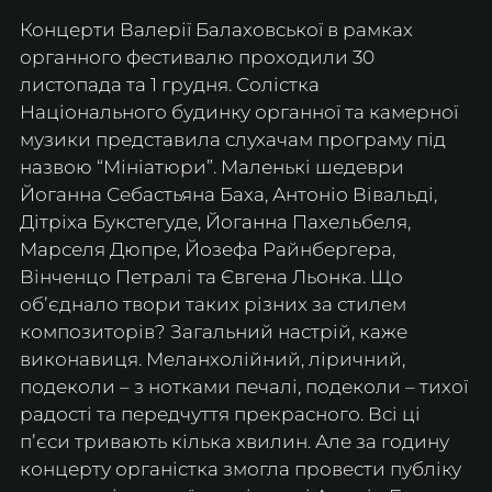
Концерти Валерії Балаховської в рамках 
органного фестивалю проходили 30 
листопада та 1 грудня. Солістка 
Національного будинку органної та камерної 
музики представила слухачам програму під 
назвою “Мініатюри”. Маленькі шедеври 
Йоганна Себастьяна Баха, Антоніо Вівальді, 
Дітріха Букстегуде, Йоганна Пахельбеля, 
Марселя Дюпре, Йозефа Райнбергера, 
Вінченцо Петралі та Євгена Льонка. Що 
обʼєднало твори таких різних за стилем 
композиторів? Загальний настрій, каже 
виконавиця. Меланхолійний, ліричний, 
подеколи – з нотками печалі, подеколи – тихої 
радості та передчуття прекрасного. Всі ці 
пʼєси тривають кілька хвилин. Але за годину 
концерту органістка змогла провести публіку 