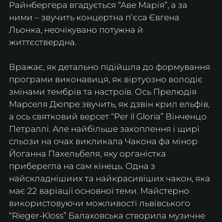
Райнбергера вгадується “Аве Марія”, а за 
ними – звучить концертна пʼєса Євгена 
Льонка, неочікувано потужна й 
життєствердна. 
Вражає, як детально підійшла до формування 
програми виконавиця, як віртуозно володіє 
змінами тембрів та настроїв. Ось Прелюдія 
Марселя Дюпре звучить, як дзвін крил ельфів, 
а ось святковий версет “Per il Gloria” Вінченцо 
Петраллі. Але найбільше захоплення і щирі 
сльози на очах викликала Чакона фа мінор 
Йоганна Пахельбеля, яку органістка 
приберегла на сам кінець. Одна з 
найскладнішиих та найкрасивіших чакон, яка 
має 22 варіації основної теми. Майстерно 
використовуючи можливості львівського 
“Rieger-Kloss” Балаховська створила музичне 