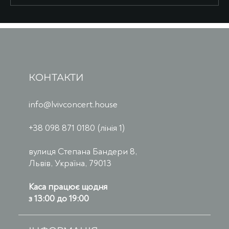
КОНТАКТИ
info@lvivconcert.house
+38 098 871 0180 (лінія 1)
вулиця Степана Бандери 8,
Львів, Україна, 79013
Каса працює щодня
з 13:00 до 19:00