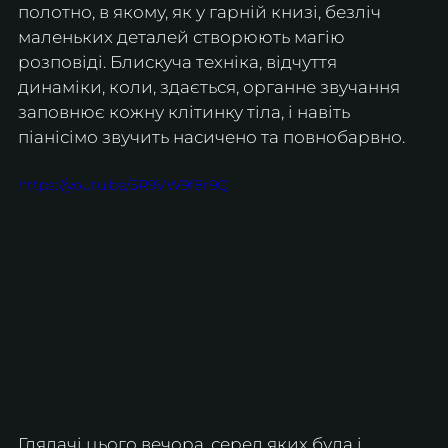
полотно, в якому, як у гарній книзі, безліч 
маленьких деталей створюють магію 
розповіді. Блискуча техніка, відчуття 
динаміки, коли, здається, органне звучання 
заповнює кожну клітинку тіла, і навіть 
піанісімо звучить насичено та повнобарвно.
https://youtu.be/5R9VW9f8r9Q
Глядачі цього вечора, серед яких була і 