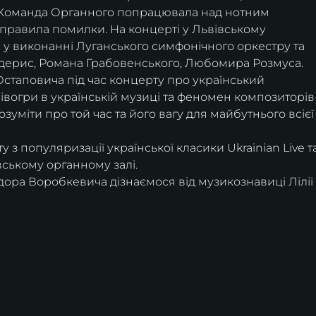
. Команда Органного попрацювала над нотним 
иправила помилки. На концерті у Львівському 
 у виконанні Луганського симфонічного оркестру та 
ендерис, Романа Грабовенського, Любомира Розмуса. 
Остаповича під час концерту про український 
івогри в українській музиці та феномен композиторів
уміти про той час та його вагу для майбутнього всієї
 з популяризації української класики Ukrainian Live та
вському органному залі.
дора Воробкевича дізнаємося від музикознавиці Лілії