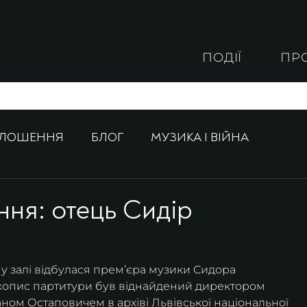
ПОДІЇ
ПР
ОЛОШЕННЯ
БЛОГ
МУЗИКА І ВІЙНА
ня: отець Сидір
у залі відбулася премʼєра музики Сидора 
укопис партитури був віднайдений директором 
ном Остаповичем в архіві Львівської національної 