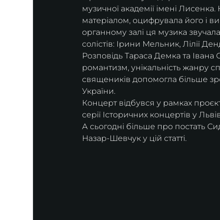
музичної академії імені Лисенка
матеріалом, оцифрувала його і в
органному залі ця музика звучала
солістів: Ірини Мельник, Лілії Д
Розповідь Тараса Демка та Івана 
романтизм, унікальність жанру сп
священиків допомогла більше зроз
України.
Концерт відбувся у рамках проєкту
серії Історичних концертів у Льві
А сьогодні більше про постать Си
Назар-Шевчук у цій статті.