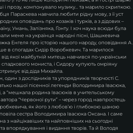
рші і прозу, компонувало музику… та марило скрипкою. 
бця Параскева навчила любити рідну мову, з її уст 
родних оповідань про козаків і турків, а з дідових – 
їну, Умань, Залізняка, Ґонту. І хоч наука всюди була 
вали мене на українця народні пісні, Шашкевича 
ижка Енгеля про історію нашого народу, оповідання А.
ише в спогадах Сидір Воробкевич. Та марилося 
 від якої майбутній митець навчився по-українськи 
го спадкового мониста, і Сидору купують омріяну 
отримує від діда Михайла. 
тько нашої пісенної легенди Володимира Івасюка, 
, а “мешкала родина Івасюків в учительському 
автора “Червоної рути” – через город навпростець 
робкевича, як його з любов’ю і глибокою шаною 
зповіла сестра Володимира Івасюка Оксана. І саме 
а з найцікавіших та найповніших на сьогодні 
та впорядкування і видання творів. Та й Володя 