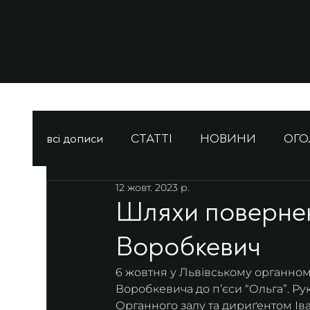
всі дописи
СТАТТІ
НОВИНИ
ОГ
12 жовт. 2023 р.
Шляхи повернен
Воробкевич
6 жовтня у Львівському органном
Воробкевича до пʼєси “Ольга”. Р
Органного залу та дириґентом Іва