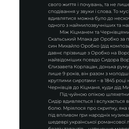
свого життя і почувань, та не лише
сподівання у звуки і слова. То му
вдивлятися можна було до несхочу
одного з наймилозвучніших та най
	Між Кіцманем та Чернівцями пролягали родинні шляхи Воробкевичів. Прадід  
Скальський Млака де Оробко за пе
син Михайло Оробко (дід композит
давнє прізвище з Оробко на Воро
найвідоміших псевдо Сидора Вор
Єлизавета Корлацан, донька руму
лише 9 років, він разом з молод
круглими сиротами – в 1845 році н
Чернівців до Кіцманя, куди дід М
	Під чуйною опікою шляхетних, високоосвічених, великих патріотів-українців малий 
Сидір вдивляється і вслухається в
болю. Мріялося про скрипку, яка 
під впливом гри народніх музикан
шедеврі української романсової л
безліч талантів – натхненно малюв