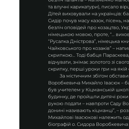
та влучні карикатури), писало ві
Дітей виховували на українців: ба
Сидір почув масу казок, пісень, на
безліч оповідей про козацтво, Укра
німецькою мовою, проте, “… вихо
“Русалка Дністрова”, німецька кн
Чайковського про козаків” – нап
скрипкою… Тоді бабця Параскева,
відчувати, знімає золотого зі сво
скрипку, перші уроки гри на якій 
	За містичним збігом обставин, один з дослідників та упорядників творчості С. 
Воробкевича Михайло Івасюк – ба
був учителем у Кіцманській школі
будинку, де пройшли дитячі роки 
рукою подати – навпроти Саду Во
донині називають кіцманці”, – ро
Михайлові Івасюкові належить одн
біографій о. Сидора Воробкевича 