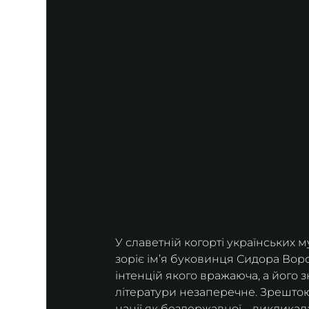
У славетній когорті українських м
зоріє ім’я буковинця Сидора Вор
інтенцій якого вражаюча, а його з
літератури незаперечне. Зрештою,
нації як бездержавної – викликал