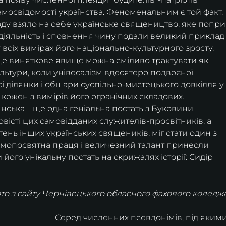
самосвідомості українства. Феноменальним є той факт, 
оду взяло на себе українське священицтво, яке попри
іяльність і сповнення чину подали великий приклад
 всіх вимірах його національно-культурного зросту, 
я. Це виняткове явище можна сміливо трактувати як 
ультури, коли унівесалізм вдесятеро подвоєної 
сі ділянки і обшари суспільно-мистецького довкілля у
кожен з вимірів його огранічних складових. 
ська – ще одна геніальна постать з Буковини – 
вісті цих самовідданих служителів-просвітників, а 
нь інших українських священиків, міг стати один з 
самопосвятна праця і величезний талант принесли 
 його унікальну постать на скрижалях історії: Сидір 
о з сайту Чернівецького обласного фахового коледжа
Серед численних псевдонімів, під якими