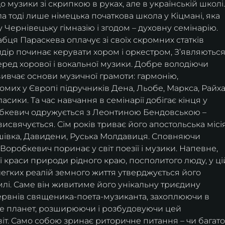
 музики зі скрипкою в руках, але в українській школі.
Чернівецьку гімназію і згодом – духовну семінарію. 
ця Параскева оплачує зі своїх скромних статків 
Сидір починає керувати хором і оркестром, З’являються
ред хорової і вокальної музики. Добре володіючи 
вчає основи музичної грамоти: гармонію, 
омих у Європі підручників Дена, Льобе, Маркса, Райха,
асики. Та час навчання в семінарії добігає кінця у 
обкевич одружується з Леонтиною Бендовською – 
исвячується. Сім років триває його апостольська місія
івка, Давидени, Руська Молдавиця. Сповняючи 
Воробкевич поринає у світ поезії і музики. Напевне, 
ї краси природи рідного краю, посполитого люду, у ці
нелегких реалій земного життя утверджується його 
землі. Саме він живитиме його унікальну триєдину 
первнів священика-поета-музиканта, захоплюючи в 
ше планет, розширюючи і розбудовуючи цей 
іт. Само собою зринає риторичне питання – чи багато