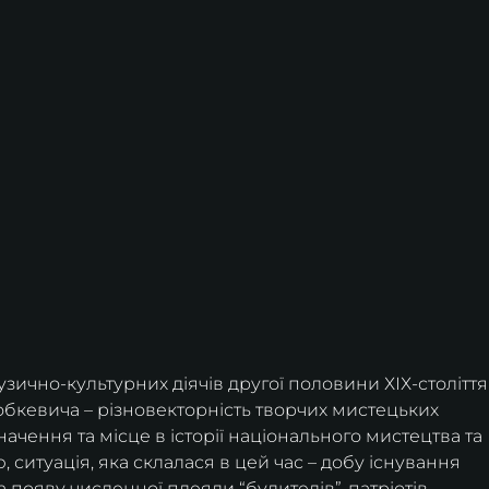
узично-культурних діячів другої половини ХІХ-століття
обкевича – різновекторність творчих мистецьких 
начення та місце в історії національного мистецтва та 
 ситуація, яка склалася в цей час – добу існування 
а появу численної плеяди “будителів”-патріотів 