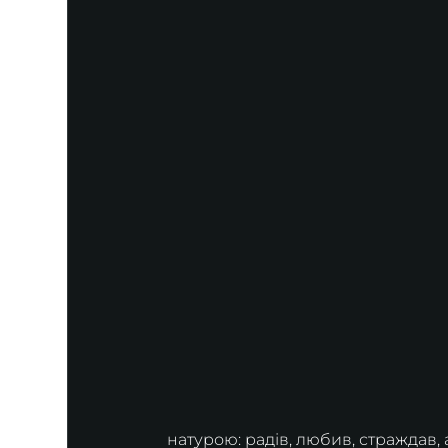
натурою: радів, любив, страждав,