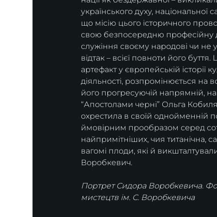
українського духу, національної 
що місію цього історичного пров
свою безпосередню професійну д
служіння своєму народові чи не у
відтак – всієї повноти його бутт
артефакт у європейській історії к
діяльності, розпромінюється на в
його прогресуючій напрямній, на 
“Апостолами черні” Ольга Кобилян
охрестила в своїй однойменній по
ймовірним прообразом серед соте
найпримітніших, чия титанічна, 
вагомі плоди, які й викшталтували
Воробкевич. 
Портрет Сидора Воробкевича. Фот
мистецтв ім. С. Воробкевича