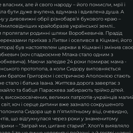
 власних, але й свого народу – його помисли, мрії і 
сіла бути дуже вчулена, вдумана і вдивлена душа. А 
 у дивовижні обрії різнобарв’я букового краю – 
миловідніших крайобразів української землі... 
реказами приїхав з Литви і оселився в Кіцмані, його
ора) був настоятелем церкви в Кіцмані і змінив своє
бкевич (хоч спадкоємне Млака стало одним з 
обкевича). Маючи заледве 24 роки помирає мама - 
нського протопопа, а коли Сидору виповняється 
шим братом Григорієм і сестричкою Аполонією стають 
е стало і батька Івана. Життєва дорога завертає з 
ихайло та бабця Параскева забирають трійко дітей. 
 світ, хоч і серце дитини вже зазнало сокрушеного 
полонила Сидора ще в пʼятилітньому віці, очевидно, 
тів, що відгукнулася через роки у знаменитому 
ірики – “Заграй ми, цигане старий”. Хлоп’я виявляло 
ало (і то не лише колоритні пейзажі, а й гострі шаржі 