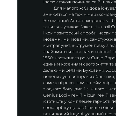
Івасюк також починав свій шлях до
	Для малого ж Сидора існувала тоді лише німецька початкова школа у Кіцмані, яка 
змінюється на теж німецькомовну 
Беззмінний Ангел-охоронець – баб
заняття музикою. Уже в гімназії 
і композиторські спроби, насампе
іноземними мовами, самотужки ви
контрапункт, інструментовку з від
знайомиться з творами світової кл
1860; наступного року Сидір Вор
єдиним коханням свого життя та в
далекими селами Буковини: Хорш
нелегкі душпастирські обов’язки, 
саме у ці роки, поміж неймовірно
з одного боку ідилії, з іншого – 
Genius Loci – геній місця, геній 
істотність у комплементарності 
свою орбіту щораз більше і біль
винятковий індивідуальний всесв