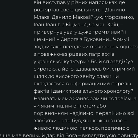
він виступав у різних напрямках, де 
розгортав свою діяльність – Данило 
Млака, Данило Маковійчук, Морозенко, 
Іван Іванів з Кіцманя, Семен Хрін, – 
привернув увагу дуже тремтливий і 
щемний – Сирота з Буковини... Чому і 
звідки таке псевдо чи nickname у одного
з поважно-взірцевих патріархів 
української культури? Бо й справді був 
сиротою, а його, здавалось би, стрімкий 
шлях до високого зеніту слави чи 
вкладається в інформаційний перелік 
фактів і даних тривіального хронологу? 
Називатимемо жайвором чи соловієм, а 
чи яким іншим епітетом або 
порівнянням наділимо, перелічимо всі 
здобутки – але був, як і кожен з нас – 
живою людиною, палкою, поетичною 
 а ще мав великий дар від Бога – вкладати усю повноту