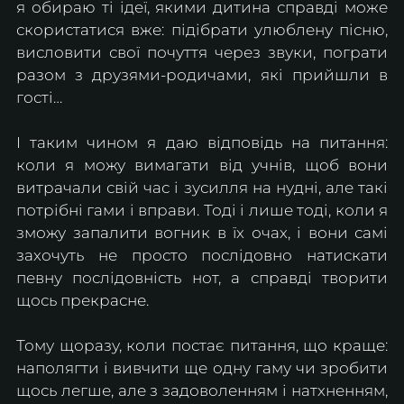
я обираю ті ідеї, якими дитина справді може 
скористатися вже: підібрати улюблену пісню, 
висловити свої почуття через звуки, пограти 
разом з друзями-родичами, які прийшли в 
гості…
І таким чином я даю відповідь на питання: 
коли я можу вимагати від учнів, щоб вони 
витрачали свій час і зусилля на нудні, але такі 
потрібні гами і вправи. Тоді і лише тоді, коли я 
зможу запалити вогник в їх очах, і вони самі 
захочуть не просто послідовно натискати 
певну послідовність нот, а справді творити 
щось прекрасне. 
Тому щоразу, коли постає питання, що краще: 
наполягти і вивчити ще одну гаму чи зробити 
щось легше, але з задоволенням і натхненням, 