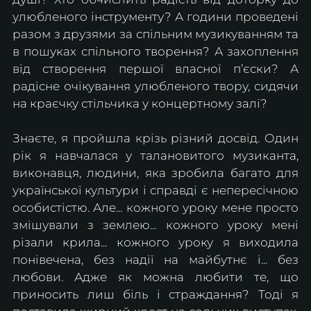
улюбленого інструменту? А години проведені 
разом з друзями за спільним музикуванням та 
в пошуках спільного творення? А захоплення 
від створення першої власної п’єски? А 
радісне очікування улюбленого твору, сидячи 
на краєчку стільчика у концертному залі? 
Знаєте, я пройшла крізь різний досвід. Один 
рік я навчалася у талановитого музиканта, 
виконавця, людини, яка зробила багато для 
української культури і справді є непересічною 
особистістю. 
Але... кожного уроку мене просто 
змішували з землею... кожного уроку мені 
різали крила...
 кожного уроку я виходила 
понівечена, без надії на майбутнє і... без 
любови. Адже як можна любити те, що 
приносить лиш біль і страждання? Тоді я 