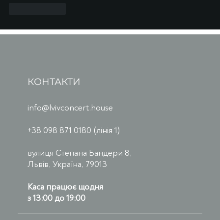
Вподобати
КОНТАКТИ
info@lvivconcert.house
+38 098 871 0180 (лінія 1)
вулиця Степана Бандери 8,
Львів, Україна, 79013
Каса працює щодня
з 13:00 до 19:00