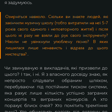
я задумуюсь. 
Озирніться навколо. Скільки ви знаєте людей, які 
закінчили музичну школу (тобто витратили на неї 5-7 
років свого єдиного і неповторного життя!) і після 
цього ні разу не взяли до рук свого інструменту? 
Ніколи не увімкнули улюблену пісню? В яких 
лишилася лише ненависть і відраза до цього 
мистецтва?..
Чи звинувачую я викладачів, які призвели до 
цього? І так, і ні. Я з власного досвіду знаю, як 
непросто слідувати обраним шляхом, 
перебуваючи під постійним тиском системи, 
яка рахує лише кількість успішно заграних 
концертів та виграних конкурсів. А хто 
порахує блиск очей? Хто помітить тремтіння 
душі? Хто обчислить радість від доторку до 