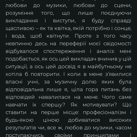
любови до музики, любови до сцени, 
розуміння того, що лише поєднуючи 
викладання і виступи, я буду справді 
щасливою – як та квітка, якій потрібно і сонце, 
і вода, щоб квітнути. Проте з того часу 
невпинно десь на переферії моєї свідомості 
відбувалося спостереження і аналіз: мені 
подобається, як ось цей викладач вчинив у цій 
ситуації, а ось цей досвід я в майбутньому не 
хотіла б повторити. І коли в мене з’явилися 
власні учні, за музичну долю яких була 
відповідальна лише я, ціла гора питань без 
відповідей навалилася на мене. Чого саме 
навчати їх спершу? Як мотивувати? Що 
ставити на перше місце: професіоналізм і 
будь-якою ціною добиватися високих 
результатів чи, все ж, любов до музики, часом 
поступаючись своїми принципами і 