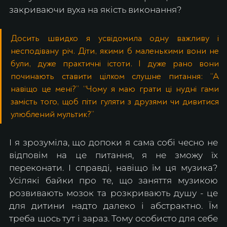
закриваючи вуха на якість виконання?
Досить швидко я усвідомила одну важливу і 
несподівану річ. Діти, якими б маленькими вони не 
були, дуже практичні істоти. І дуже рано вони 
починають ставити цілком слушне питання: “А 
навіщо це мені?” “Чому я маю грати ці нудні гами 
замість того, щоб піти гуляти з друзями чи дивитися 
улюблений мультик?”
І я зрозуміла, що допоки я сама собі чесно не 
відповім на це питання, я не зможу їх 
переконати. І справді, навіщо їм ця музика? 
Усілякі байки про те, що заняття музикою 
розвивають мозок та розкривають душу - це 
для дитини надто далеко і абстрактно. Їм 
треба щось тут і зараз. 
Тому особисто для себе 