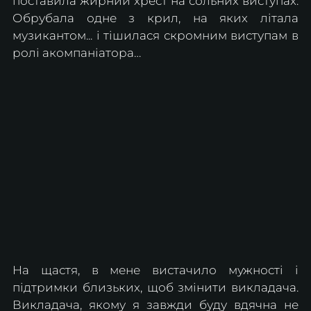
поставила жирний хрест на сольних виступах. 
Обрубала одне з крил, на яких літала 
музикантом... і тішилася скромним виступам в 
ролі акомпаніатора…
На щастя, в мене вистачило мужності і 
підтримки близьких, щоб змінити викладача. 
Викладача, якому я завжди буду вдячна не 