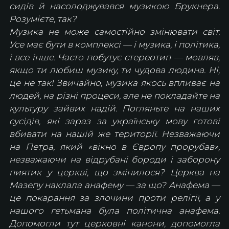
сидів й насолоджувався музикою Брукнера. 
Розумієте, так?
Музика не може самостійно змінювати світ. 
Усе має бути в комплексі — і музика, і політика, 
і все інше. Часто побутує стереотип — мовляв, 
якщо ти любиш музику, ти чудова людина. Ні, 
це не так! Звичайно, музика якось впливає на 
людей, на різні процеси, але не покладайте на 
культуру зайвих надій. Погляньте на наших 
сусідів, які зараз за українську мову готові 
вбивати на нашій же території. Незважаючи 
на Петра, який «вікно в Європу прорубав», 
незважаючи на відрубані бороди і заборону 
пиятик у церкві, що змінилося? Церква на 
Мазепу наклала анафему — за що? Анафема — 
це покарання за злочини проти релігії, а у 
нашого гетьмана була політична анафема. 
Допомогли тут церковні канони, допомогла 