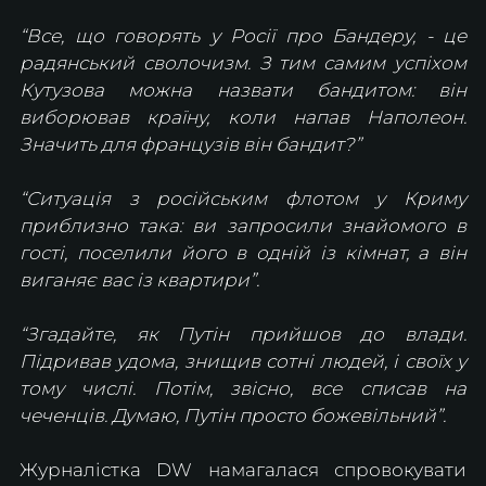
“Все, що говорять у Росії про Бандеру, - це 
радянський сволочизм. З тим самим успіхом 
Кутузова можна назвати бандитом: він 
виборював країну, коли напав Наполеон. 
Значить для французів він бандит?”
“Ситуація з російським флотом у Криму 
приблизно така: ви запросили знайомого в 
гості, поселили його в одній із кімнат, а він 
виганяє вас із квартири”.
“Згадайте, як Путін прийшов до влади. 
Підривав удома, знищив сотні людей, і своїх у 
тому числі. Потім, звісно, все списав на 
чеченців. Думаю, Путін просто божевільний”.
Журналістка DW намагалася спровокувати 