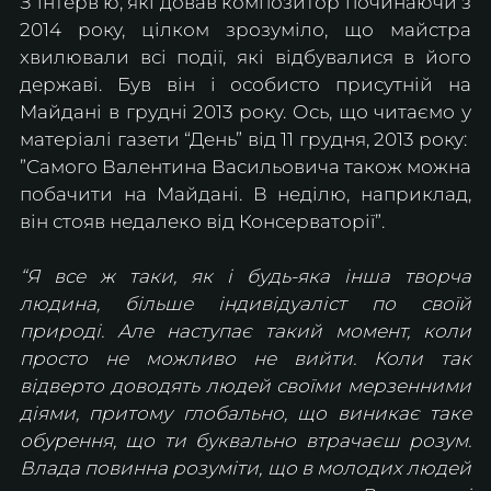
З інтервʼю, які довав композитор починаючи з 
2014 року, цілком зрозуміло, що майстра 
хвилювали всі події, які відбувалися в його 
державі. Був він і особисто присутній на 
Майдані в грудні 2013 року. Ось, що читаємо у 
матеріалі газети “День” від 11 грудня, 2013 року: ​​
”Самого Валентина Васильовича також можна 
побачити на Майдані. В неділю, наприклад, 
він стояв недалеко від Консерваторії”.
“Я все ж таки, як і будь-яка інша творча 
людина, більше індивідуаліст по своїй 
природі. Але наступає такий момент, коли 
просто не можливо не вийти. Коли так 
відверто доводять людей своїми мерзенними 
діями, притому глобально, що виникає таке 
обурення, що ти буквально втрачаєш розум. 
Влада повинна розуміти, що в молодих людей  