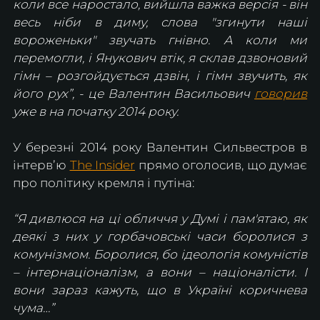
коли все наростало, вийшла важка версія - він 
весь ніби в диму, слова "згинути наші 
вороженьки" звучать гнівно. А коли ми 
перемогли, і Янукович втік, я склав дзвоновий 
гімн – розгойдується дзвін, і гімн звучить, як 
його рух”, - це Валентин Васильович 
говорив
уже в на початку 2014 року.
У березні 2014 року Валентин Сильвестров в 
інтервʼю 
The Insider
 прямо оголосив, що думає 
про політику кремля і путіна: 
“Я дивлюся на ці обличчя у Думі і пам'ятаю, як 
деякі з них у горбачовські часи боролися з 
комунізмом. Боролися, бо ідеологія комуністів 
– інтернаціоналізм, а вони – націоналісти. І 
вони зараз кажуть, що в Україні коричнева 
чума…”