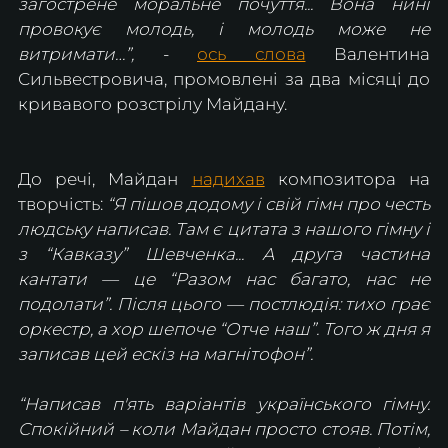
загострене моральне почуття... Вона нині 
провокує молодь, і молодь може не 
витримати…”,
 - 
ось слова
 Валентина 
Сильвестровича, промовлені за два місяці до 
кривавого розстрілу Майдану.
До речі, Майдан 
надихав
 композитора на 
творчість: 
“Я пішов додому і свій гімн про честь 
людську написав. Там є цитата з нашого гімну і 
з “Кавказу” Шевченка... А друга частина 
кантати — це “Разом нас багато, нас не 
подолати”. Після цього — постлюдія: тихо грає 
оркестр, а хор шепоче “Отче наш”. Того ж дня я 
записав цей ескіз на магнітофон”.
“Написав п'ять варіантів українського гімну. 
Спокійний – коли Майдан просто стояв. Потім, 