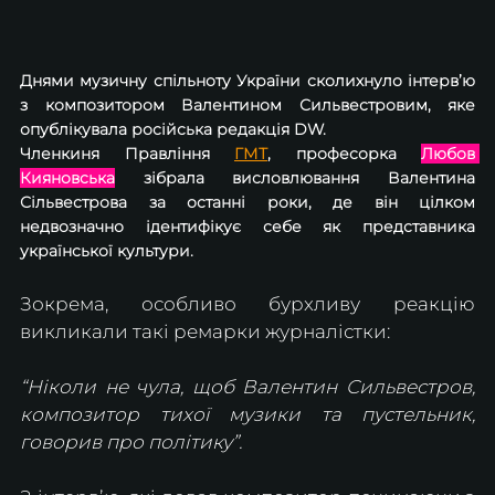
Днями музичну спільноту України сколихнуло інтервʼю 
з композитором Валентином Сильвестровим, яке 
опублікувала російська редакція DW. 
Членкиня Правління 
ГМТ
, професорка 
Любов 
Кияновська
 зібрала висловлювання Валентина 
Сільвестрова за останні роки, де він цілком 
недвозначно ідентифікує себе як представника 
української культури.
Зокрема, особливо бурхливу реакцію 
викликали такі ремарки журналістки:
“Ніколи не чула, щоб Валентин Сильвестров, 
композитор тихої музики та пустельник, 
говорив про політику”.