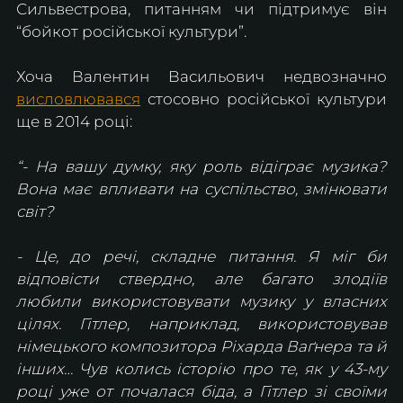
Сильвестрова, питанням чи підтримує він 
“бойкот російської культури”.
Хоча Валентин Васильович недвозначно 
висловлювався
 стосовно російської культури 
ще в 2014 році:
“- На вашу думку, яку роль відіграє музика? 
Вона має впливати на суспільство, змінювати 
світ?
- Це, до речі, складне питання. Я міг би 
відповісти ствердно, але багато злодіїв 
любили використовувати музику у власних 
цілях. Гітлер, наприклад, використовував 
німецького композитора Ріхарда Ваґнера та й 
інших… Чув колись історію про те, як у 43-му 
році уже от почалася біда, а Гітлер зі своїми 