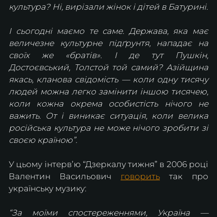
культура? Ні, вирізали жінок і дітей в Батурині.
І сьогодні маємо те саме. Держава, яка має 
величезне культурне підґрунтя, нападає на 
своїх же «братів». І де тут Пушкін, 
Достоєвський, Толстой той самий? Азійщина 
якась, кланова свідомість — коли одну тисячу 
людей можна легко замінити іншою тисячею, 
коли кожна окрема особистість нічого не 
важить. От і виникає ситуація, коли велика 
російська культура не може нічого зробити зі 
своєю країною”. 
У цьому інтервʼю “Дзеркалу тижня” в 2006 році 
Валентин Васильович 
говорить
 так про 
українську музику:
“За моїми спостереженнями, Україна — 