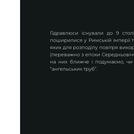
Гідравлюси існували до 9 столі
поширилися у Римській імперії та 
яких для розподілу повітря викор
(переважно з епохи Середньовічч
на них ближче і подумаємо, чи м
“ангельських труб”. 