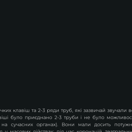
ких клавіш та 2-3 ряди труб, які зазвичай звучали вс
віші було приєднано 2-3 труби і не було можливост
 на сучасних органах). Вони мали досить потужн
я у масових дійствах: під час коронацій, театральни