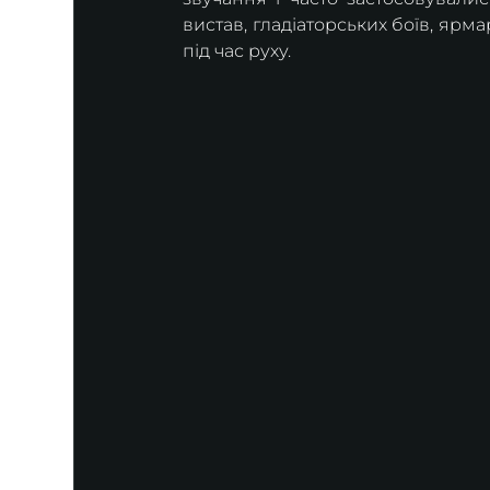
вистав, гладіаторських боїв, ярмар
під час руху. 