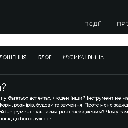
ПОДІЇ
ПР
ОЛОШЕННЯ
БЛОГ
МУЗИКА І ВІЙНА
н?
 у багатьох аспектах. Жоден інший інструмент не ма
форм, розмірів, будови та звучання. Проте мене завжд
ей інструмент став таким розповсюдженим? Чому сам
ровід до богослужінь?