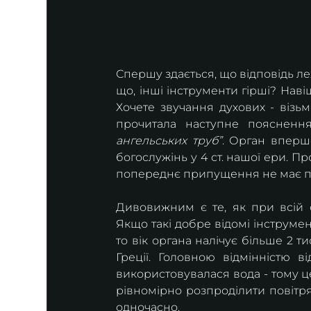
Спершу здається, що відповідь леж
що, інші інструменти гірші? Наві
Хочете звучання духових - візьмі
прочитала наступне пояснення
ангельських труб”
. Орган вперш
богослужінь у 4 ст. нашої ери. Пр
попереднє припущення не має пі
Дивовижним є те, як при всій ск
Якщо такі добре відомі інструмен
то вік органа налічує більше 2 ти
Греції. Головною відмінністю в
використовувалася вода - тому ц
рівномірно розпроділити повітря,
одночасно. 