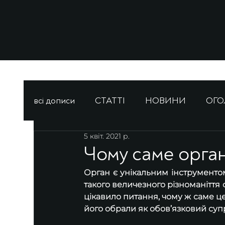
всі дописи
СТАТТІ
НОВИНИ
ОГ
5 квіт. 2021 р.
Чому саме орга
Орган є унікальним інструментом
такого величезного різноманіття 
цікавило питання, чому ж саме ц
його обрали як обов’язковий суп