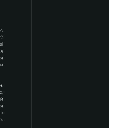
А 
? 
і 
я 
я 
и 
. 
, 
й 
я 
а 
ь 