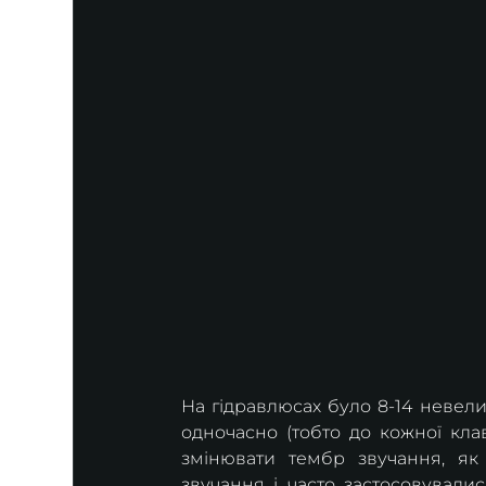
На гідравлюсах було 8-14 невелич
одночасно (тобто до кожної кла
змінювати тембр звучання, як
звучання і часто застосовувалис