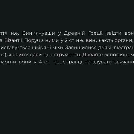
ття н.е. Виникнувши у Древній Греції, звідти вон
Візантії. Поруч з ними у 2 ст. н.е. виникають органи, 
истовується шкіряні міхи. Залишилися деякі ілюстраці
я), як виглядали ці інструменти. Давайте ж поглянем
огли вони у 4 ст. н.е. справді нагадувати звучанн