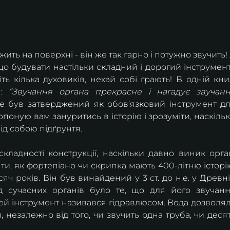
ить на поверхні - він же так гарно і потужно звучить! 
що будувати настільки складний і дорогий інструмент
ть кілька духовиків, нехай собі грають! В одній книз
: 
“Звучання органа прекрасне і нагадує звучанн
е був затверджений як обов’язковий інструмент дл
опоную вам зануритись в історію і зрозуміти, наскільк
д собою підґрунтя. 
ладності конструкції, наскільки давно виник орган
ти, як фортепіано чи скрипка мають 400-літню історію
сяч років. Він був винайдений у 3 ст. до н.е. у Древні
ід сучасних органів було те, що для його звучанн
ей інструмент називався гідравлюсом. Вода дозволял
 незалежно від того, чи звучить одна труба, чи десят