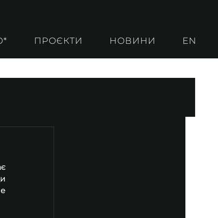
О*
ПРОЄКТИ
НОВИНИ
EN
є 
и 
е 