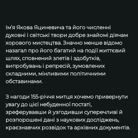
Ім’я Якова Яциневича та його численні 
духовні і світські твори добре знайомі діячам 
хорового мистецтва. Значно менше відомо 
назагал про його багатий на події життєвий 
шлях, сповнений злетів і здобутків, 
випробувань і репресій, зумовлених 
складними, мінливими політичними 
обставинами. 
З нагоди 155-річчя митця хочемо привернути 
увагу до цієї небуденної постаті, 
зреферувавши й узгодивши суперечливі й 
розпорошені дані з наукових досліджень, 
краєзнавчих розвідок та архівних документів.