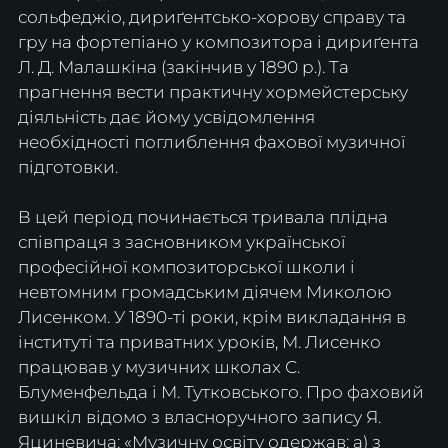
сольфеджіо, дириґентсько-хорову справу та 
гру на фортепіано у композитора і дириґента 
Л. Д. Малашкіна (закінчив у 1890 р.). Та 
прагнення вести практичну хормейстерську 
діяльність дає йому усвідомлення 
необхідності поглиблення фахової музичної 
підготовки.
В цей період починається тривала плідна 
співпраця з засновником української 
професійної композиторської школи і 
невтомним громадським діячем Миколою 
Лисенком. У 1890-ті роки, крім викладання в 
інституті та приватних уроків, М. Лисенко 
працював у музичних школах С. 
Блуменфельда і М. Тутковського. Про фаховий 
вишкіл відомо з власноручного запису Я. 
Яциневича: «Музичну освіту одержав: а) з 