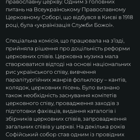
православну церкву. Одним з головних 
питань на Всеукраїнському Православному 
Церковному Соборі, що відбувся в Києві в 1918 
році, була «українізація Служби Божої». 
Спеціальна комісія, що працювала на з’їзді, 
прийняла рішення про доцільність реформи 
церковних співів. Церковна музика мала 
створюватися відтоді на основі національних 
рис українського співу, вивчення 
паралітургійних жанрів фольклору – кантів, 
колядок, церковних пісень. Було визнано 
також необхідність заснування комітетів 
церковного співу, провадження заходів з 
підготовки фахівців, видання каталогів і 
збірників церковних співів, запровадження 
загальних співів у церкві. На декілька років 
Софійський собор став одним із провідних 