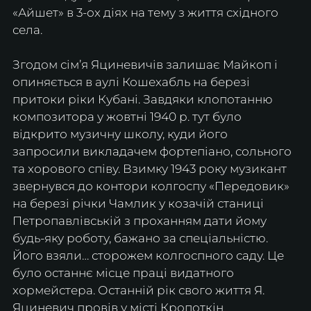
«Айшет» в 3-ох діях на тему з життя східного 
села. 
Згодом сім’я Яциневичів залишає Майкоп і 
опиняється в аулі Кошехабль на березі 
притоки ріки Кубані. Завдяки клопотанню 
композитора у жовтні 1940 р. тут було 
відкрито музичну школу, куди його 
запросили викладачем фортепіано, сольного 
та хорового співу. Взимку 1943 року музикант 
звернувся до контори колгоспу «Передовик» 
на березі річки Чамлик у козачій станиці 
Петропавлівській з проханням дати йому 
будь-яку роботу, бажано за спеціальністю. 
Його взяли… сторожем колгоспного саду. Це 
було останнє місце праці видатного 
хормейстера. Останній рік свого життя Я. 
Яциневич провів у місті Кропоткін 