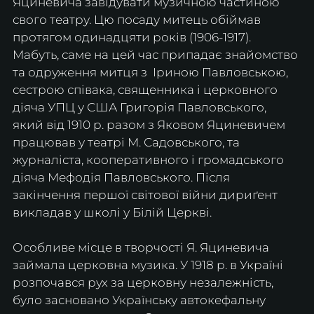
Яциневича завідувати музичною частиною 
свого театру. Цю посаду митець обіймав 
протягом одинадцяти років (1906-1917). 
Мабуть, саме на цей час припадає знайомство 
та одруження митця з  Іриною Павловською, 
сестрою співака, священника і церковного 
діяча УПЦ у США Григорія Павловського, 
який від 1910 р. разом з Яковом Яциневичем 
працював у театрі М. Садовського, та 
журналіста, кооперативного і громадського 
діяча Мефодія Павловського. Після 
закінчення першої світової війни дириґент 
викладав у школі у Білій Церкві.
Особливе місце в творчості Я. Яциневича 
займала церковна музика. У 1918 р. в Україні 
розпочався рух за церковну незалежність, 
було засновано Українську автокефальну 