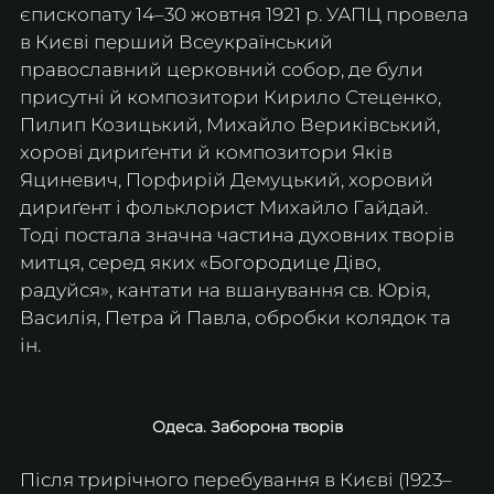
єпископату 14–30 жовтня 1921 р. УАПЦ провела 
в Києві перший Всеукраїнський 
православний церковний собор, де були 
присутні й композитори Кирило Стеценко, 
Пилип Козицький, Михайло Вериківський, 
хорові дириґенти й композитори Яків 
Яциневич, Порфирій Демуцький, хоровий 
дириґент і фольклорист Михайло Гайдай. 
Тоді постала значна частина духовних творів 
митця, серед яких «Богородице Діво, 
радуйся», кантати на вшанування св. Юрія, 
Василія, Петра й Павла, обробки колядок та 
ін.
Одеса. Заборона творів
Після трирічного перебування в Києві (1923–