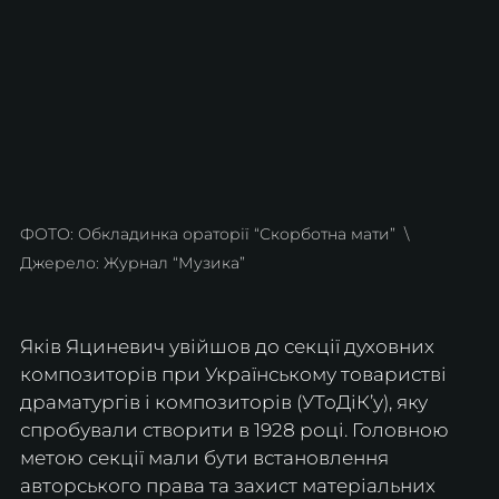
ФОТО: Обкладинка ораторії “Скорботна мати”  \  
Джерело: Журнал “Музика”
Яків Яциневич увійшов до секції духовних 
композиторів при Українському товаристві 
драматургів і композиторів (УТоДіК’у), яку 
спробували створити в 1928 році. Головною 
метою секції мали бути встановлення 
авторського права та захист матеріальних 