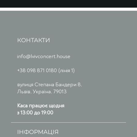
КОНТАКТИ
info@lvivconcert.house
+38 098 871 0180 (лінія 1)
вулиця Степана Бандери 8,
Львів, Україна, 79013
Каса працює щодня
з 13:00 до 19:00
ІНФОРМАЦІЯ