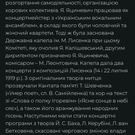
розгортання самодіяльності, організацією 
хорових колективів. Я. Яциневич працював як 
концертмейстер з «Українським вокальним 
ансамблем», в складі якого були чоловічий та 
жіночий квартети. Тоді ж була заснована 
Державна капела ім. М. Лисенка при цьому 
Комітеті, яку очолив Я. Калішевський, другим 
дириґентом призначено Я. Яциневича, 
комісаром – М. Леонтовича. Капела дала два 
концерти з композицій Лисенка (14 і 22 липня 
1919 р.). З оригінальних творів митця 
прозвучали Кантата пам’яті Т. Шевченка 
(«Умер поет», сл. В. Самійленка) та хор на текст 
зі «Слова о полку Ігоревім» («Ясне сонце в небі 
сяє»), а також його аранжування народних 
пісень. Наступними мали стати концертні 
програми з творів Й. С. Баха, Л. Керубіні, Л. ван 
Бетховена, скасовані черговою зміною влади 