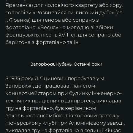
Яременка) для чоловічого квартету або хору, 
солоспіви «Розвивайся ти, високий дубе» (сл. 
І. Франка) для тенора або сопрано з 
фортепіано, «Весна» на мелодію зі збірки 
французьких пісень ХVIII ст. для сопрано або 
баритона з фортепіано та ін.
Запоріжжя. Кубань. Останні роки
З 1935 року Я. Яциневич перебував у м. 
Запоріжжі, де працював піаністом-
концертмейстером при будинку інженерно-
технічних працівників Дніпрогесу, викладав 
гру на фортепіано, був керівником 
вокального ансамблю, вів хоровий гурток у 
піонерському клубі при Алюмінієвому заводі, 
викладав гру на фортепіано в селищі Кічкас 