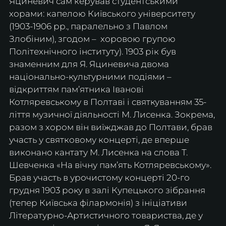
Яциневич сам керував студентськими 
хорами: капелою Київського університету 
(1903-1906 рр., паралельно з Павлом 
Злобіним), згодом –  хоровою групою 
Політехнічного інституту). 1903 рік був 
знаменним для Я. Яциневича двома 
національно-культурними подіями – 
відкриттям пам’ятника Іванові 
Котляревському в Полтаві і святкуванням 35-
ліття музичної діяльності М. Лисенка. Зокрема, 
разом з хором він виїжджав до Полтави, брав 
участь у святковому концерті, де вперше 
виконано кантату М. Лисенка на слова Т. 
Шевченка «На вічну пам’ять Котляревському». 
Брав участь в урочистому концерті 20-го 
грудня 1903 року в залі Купецького зібрання 
(тепер Київська філармонія) з ініціативи 
Літературно-Артистичного товариства, де у 