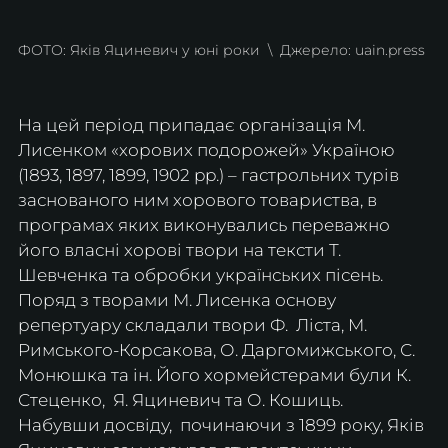
ФОТО: Яків Яциневич у юні роки  \  Джерело: 
uain.press
На цей період припадає організація М. 
Лисенком «хорових подорожей» Україною 
(1893, 1897, 1899, 1902 pp.) – гастрольних турів 
заснованого ним хорового товариства, в 
програмах яких виконувались переважно 
його власні хорові твори на тексти Т. 
Шевченка та обробки українських пісень. 
Поряд з творами М. Лисенка основу 
репертуару складали твори Ф.  Ліста, М. 
Римського-Корсакова, О. Даргомижського, С. 
Монюшка та ін. Його хормейстерами були К. 
Стеценко,  Я. Яциневич та О. Кошиць. 
Набувши досвіду,  починаючи з 1899 року, Яків 