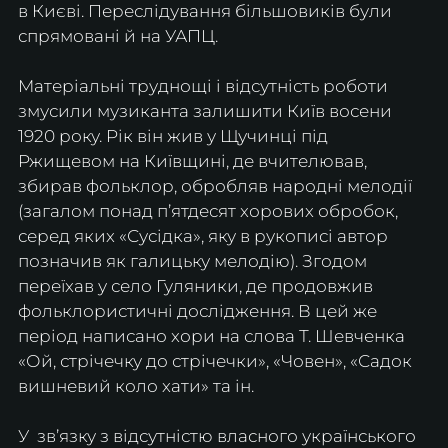
в Києві. Переслідування більшовиків були 
спрямовані й на УАПЦ.
Матеріальні труднощі і відсутність роботи 
змусили музиканта залишити Київ восени 
1920 року. Рік він жив у Щучинці під 
Ржищевом на Київщині, де вчителював, 
збирав фольклор, обробляв народні мелодії 
(загалом понад п’ятдесят хорових обробок, 
серед яких «Сусідка», яку в рукописі автор 
позначив як галицьку мелодію). Згодом 
переїхав у село Гуляники, де продовжив 
фольклористичні дослідження. В цей же 
період написано хори на слова Т. Шевченка 
«Ой, стрічечку до стрічечки», «Човен», «Садок 
вишневий коло хати» та ін.
У  зв’язку з відсутністю власного українського 