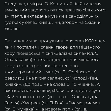
Стеценко, емігрує О. Кошиць. Яків Яциневич 
змушений задовольнятися працею сільського 
вчителя, викладача музики в самодіяльних 
гуртках у селах Київщини, згодом на Східній 
Україні. 
Винятковим за продуктивністю став 1930 рік, у 
який постали численні твори для мішаного 
хору: піонерська пісня «Залізна сила» (сл. О. 
Опанасенка) «Інтернаціонал» для мішаного 
хору з оркестром або фортепіано, 
«Кооперативний гімн» (сл. Б. Юрківського), 
революційна пісня селянської молоді «Гей, 
юнаки», «До праці» на слова Б. Грінченка, «А 
вже красне сонечко», «Роси, роси, дощику» і 
«Хай літають вітри» (усі – на сл. Олександра 
Олеся) «Хмарка» (сл. П. Гая),  «Риємо, риємо» 
(сл. В. Чумака), «На новому полі» (сл. Ів. 