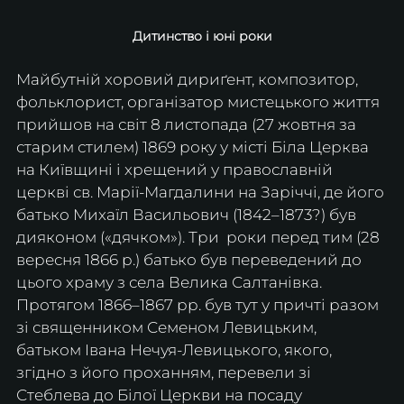
Дитинство і юні роки
Майбутній хоровий дириґент, композитор, 
фольклорист, організатор мистецького життя 
прийшов на світ 8 листопада (27 жовтня за 
старим стилем) 1869 року у місті Біла Церква 
на Київщині і хрещений у православній 
церкві св. Марії-Магдалини на Заріччі, де його 
батько Михаїл Васильович (1842–1873?) був 
дияконом («дячком»). Три  роки перед тим (28 
вересня 1866 р.) батько був переведений до 
цього храму з села Велика Салтанівка. 
Протягом 1866–1867 рр. був тут у причті разом 
зі священником Семеном Левицьким, 
батьком Івана Нечуя-Левицького, якого, 
згідно з його проханням, перевели зі 
Стеблева до Білої Церкви на посаду 