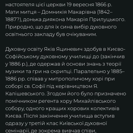
настоятеля цієї церкви 19 вересня 1866 р. 
Мати митця – Домникія Макарівна (1842–
1887?), донька диякона Макарія Прилуцького. 
Природно, що для їх сина вибір духовного 
освітнього закладу був очікуваним.
Духовну освіту Яків Яциневич здобув в Києво-
Софійському духовному училищі до (закінчив 
у 1886 р.), де одержав й основи знань з теорії 
музики та гри на скрипці. Паралельно у 1885–
1886 рр. співав у митрополичому хорі при 
соборі св. Софії під керівництвом Я. 
Калішевського. Згодом його було призначено 
помічником регента хору Михайлівського 
собору, одного кращих хорових колективів 
Києва. Після закінчення училища вступив 
одразу у третій клас Київської духовної 
семінарії, де зокрема вивчав співи, 