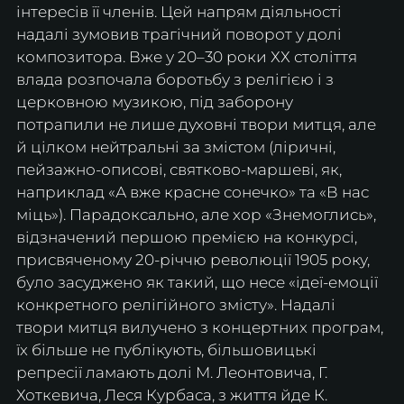
інтересів її членів. Цей напрям діяльності 
надалі зумовив трагічний поворот у долі 
композитора. Вже у 20–30 роки ХХ століття  
влада розпочала боротьбу з релігією і з 
церковною музикою, під заборону 
потрапили не лише духовні твори митця, але 
й цілком нейтральні за змістом (ліричні, 
пейзажно-описові, святково-маршеві, як, 
наприклад «А вже красне сонечко» та «В нас 
міць»). Парадоксально, але хор «Знемоглись», 
відзначений першою премією на конкурсі, 
присвяченому 20-річчю революції 1905 року, 
було засуджено як такий, що несе «ідеї-емоції 
конкретного релігійного змісту». Надалі 
твори митця вилучено з концертних програм, 
їх більше не публікують, більшовицькі 
репресії ламають долі М. Леонтовича, Г. 
Хоткевича, Леся Курбаса, з життя йде К. 