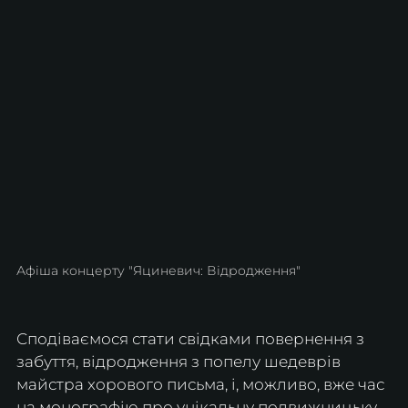
Афіша концерту "Яциневич: Відродження"
Сподіваємося стати свідками повернення з 
забуття, відродження з попелу шедеврів 
майстра хорового письма, і, можливо, вже час 
на монографію про унікальну подвижницьку 