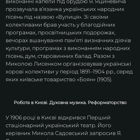
виконанні капели під орудою Я. Яциневича 
прозвучала в’язанка українських народних 
пісень під назвою «Вулиця». Зі своїми 
колективами брав участь у благодійних 
програмах, просвітницьких подорожах, 
вечорах вшанування пам’яті визначних діячів 
культури, програмах з виконанням народних 
пісень, дум, старовинних балад. Разом з 
Миколою Лисенком організовував українські 
хорові колективи у період 1891–1904 рр., серед 
яких київське товариство «Боян» (1905).
Робота в Києві. Духовна музика. Реформаторство
У 1906 році в Києві відкрився Перший 
стаціонарний український театр. Його 
керівник Микола Садовський запросив Я. 