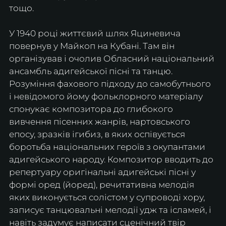
тощо. 
У 1940 році життєвий шлях Яциневича 
повернув у Майкоп на Кубані. Там він 
організував і очолив Обласний національний 
ансамбль адигейської пісні та танцю. 
Розуміння фахового підходу до самобутнього 
і невідомого йому фольклорного матеріалу 
спонукає композитора до глибокого 
вивчення пісенних жанрів, нартовського 
епосу, зразків ігибиз, в яких оспівується 
боротьба національних героїв з окупантами 
адигейського народу. Композитор вводить до 
репертуару оригінальні адигейські пісні у 
формі оред (йоред), речитативна мелодія 
яких виконується солістом у супроводі хору, 
записує танцювальні мелодії удж та ісламей, і 
навіть задумує написати сценічний твір 