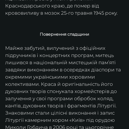
Краснодарського краю, де помер від 
крововиливу в мозок 25-го травня 1945 року.
Повернення спадщини
Майже забутий, вилучений з офіційних 
підручників і концертних програм, митець 
лишився в національній мистецькій пам’яті 
завдяки виконанням в осередках діаспори та 
окремими українськими хоровими 
колективами. Краса й оригінальність його 
духовних творів спонукала хормейстерів до 
залучення у свої програми обробок коляд, 
кантів, духовних творів і фрагментів Літургії. 
Знаковими стали цілісні виконання і запис 
Літургії камерним хором «Київ» під орудою 
Миколи Гобдича в 2006 році та цьогорічне 