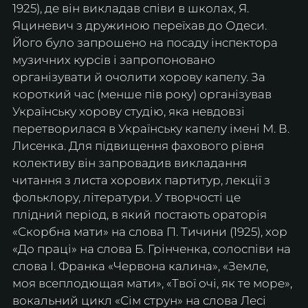
1925), де він викладав співи в школах, Я. 
Яциневич з дружиною переїхав до Одеси. 
Його було запрошено на посаду інспектора 
музичних курсів і запропоновано 
організувати й очолити хорову капелу. За 
короткий час (менше пів року) організував 
Українську хорову студію, яка невдовзі 
перетворилася в Українську капелу імені М. В. 
Лисенка. Для підвищення фахового рівня 
колективу він запровадив викладання 
читання з листа хорових партитур, лекції з 
фольклору, літератури. У творчості це 
плідний період, в який постають ораторія 
«Скорбна мати» на слова П. Тичини (1925), хор 
«До праці» на слова Б. Грінченка, солоспіви на 
слова І. Франка «Червона калина», «Земле, 
моя всеплодющая мати», «Твої очі, як те море», 
вокальний цикл «Сім струн» на слова Лесі 