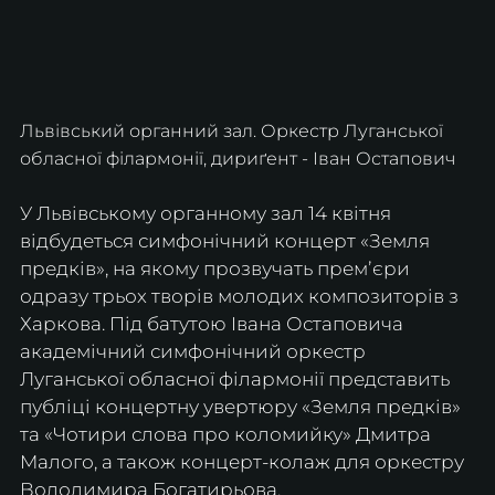
Львівський органний зал. 
Оркестр Луганської 
обласної філармонії, дириґент - Іван Остапович
У Львівському органному зал 14 квітня 
відбудеться симфонічний концерт «Земля 
предків», на якому прозвучать премʼєри 
одразу трьох творів молодих композиторів з 
Харкова. Під батутою Івана Остаповича 
академічний симфонічний оркестр 
Луганської обласної філармонії представить 
публіці концертну увертюру «Земля предків» 
та «Чотири слова про коломийку» Дмитра 
Малого, а також концерт-колаж для оркестру 
Володимира Богатирьова.