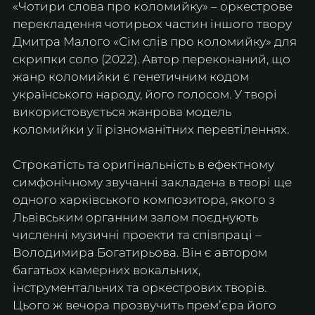
«Чотири слова про коломийку» – оркестрове 
перекладення чотирьох частин іншого твору 
Дмитра Малого «Сім слів про коломийку» для 
скрипки соло (2022). Автор переконаний, що 
жанр коломийки є генетичним кодом 
українського народу, його голосом. У творі 
використовується жанрова модель 
коломийки у її різноманітних перевтіленнях.
Строкатість та оригінальність в ефектному 
симфонічному звучанні закладена в творі ще 
одного харківського композитора, якого з 
Львівським органним залом поєднують 
численні музичні проекти та співпраці – 
Володимира Богатирьова. Він є автором 
багатьох камерних вокальних, 
інструментальних та оркестрових творів. 
Цього ж вечора прозвучить премʼєра його 