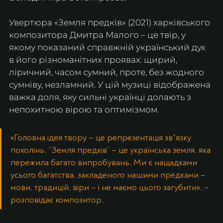
Увертюра «Земля предків» (2021) харківського 
композитора Дмитра Малого – це твір, у 
якому показаний справжній український дух 
в його різноманітних проявах: щирий, 
ліричний, часом сумний, проте, без жодного 
сумніву, незламний. У цій музиці відображена 
важка доля, яку сильні українці долають з 
непохитною вірою та оптимізмом.
«Головна ідея твору – це репрезентація звʼязку 
поколінь. “Земля предків” – це українська земля, яка 
пережила багато випробувань. Ми є нащадками 
усього багатства, закладеного нашими предками – 
мови, традицій, віри – і не маємо цього загубити», – 
розповідає композитор.