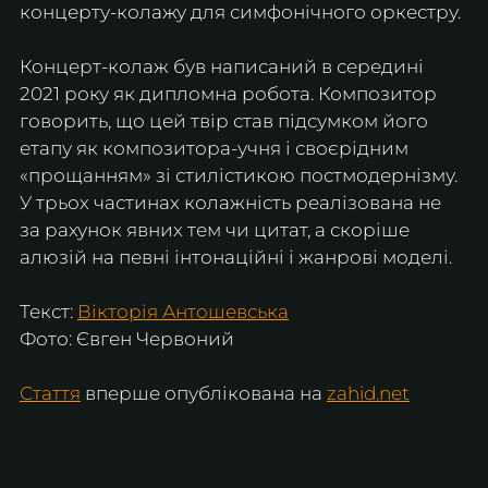
концерту-колажу для симфонічного оркестру.
Концерт-колаж був написаний в середині 
2021 року як дипломна робота. Композитор 
говорить, що цей твір став підсумком його 
етапу як композитора-учня і своєрідним 
«прощанням» зі стилістикою постмодернізму. 
У трьох частинах колажність реалізована не 
за рахунок явних тем чи цитат, а скоріше 
алюзій на певні інтонаційні і жанрові моделі.
Текст: 
Вікторія Антошевська
Фото: Євген Червоний
Стаття
 вперше опублікована на 
zahid.net