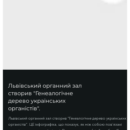
Львівський органний зал
створив "Генеалогічне
дерево українських
органістів".
Львівський органний зал створив "Генеалогічне дерево українських