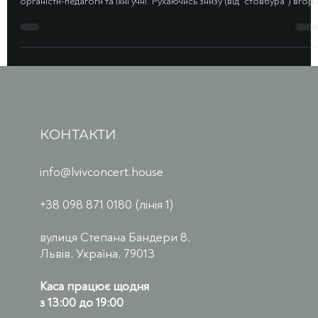
органістів". ЦЕ інфографіка, що показує, як між собою пов’язані
органісти-педагоги та їхні учні. Рухаючись знизу (від "стовбура") вгору
(до "гілок"), можна побачити, хто з виконавців був чиїмось учнем або
викладачем. Кольори ліній і портретів відповідають різним "органним
гілкам". Особливо цікаво простежити, як цілі покоління українських
органістів вийшли зі шкіл таких метрів, як Самуїл Дайч і Арсеній
Котляревсь
КОНТАКТИ
info@lvivconcert.house
+38 098 871 0180 (лінія 1)
вулиця Степана Бандери 8,
Львів, Україна, 79013
Каса працює щодня