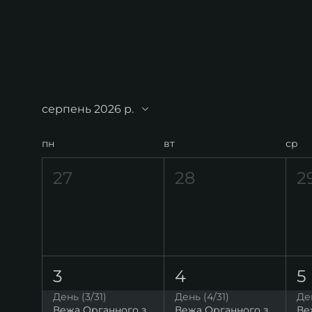
серпень 2026 р.
пн
вт
ср
27
28
2
3
4
5
День (3/31)
День (4/31)
Ден
Вежа Органного залу. Висока точка на мапі Львова
Вежа Органного залу. Висока точка на мапі Львова