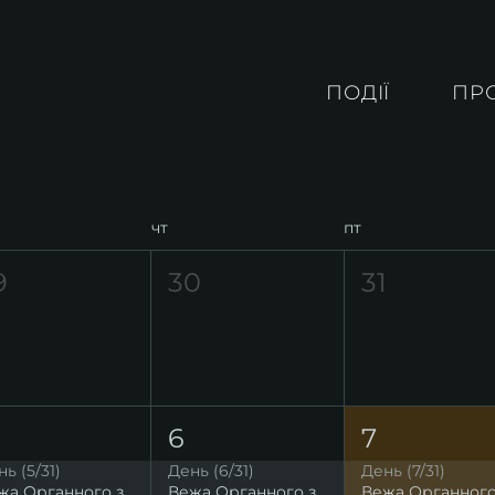
ПОДІЇ
ПР
чт
пт
9
30
31
6
7
ь (5/31)
День (6/31)
День (7/31)
Вежа Органного залу. Висока точка на мапі Львова
Вежа Органного залу. Висока точка на мапі Львова