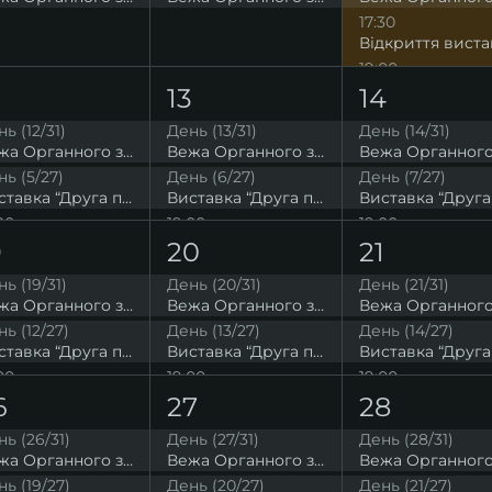
17:30
19:00
2
13
14
ь (12/31)
День (13/31)
День (14/31)
Вежа Органного залу. Висока точка на мапі Львова
Вежа Органного залу. Висока точка на мапі Львова
ь (5/27)
День (6/27)
День (7/27)
Виставка “Друга подоба” Юлії Євтух
Виставка “Друга подоба” Юлії Євтух
00
19:00
19:00
Саундтреки до фільмів на органі
Блискуча класика
9
20
21
21:00
ь (19/31)
День (20/31)
День (21/31)
Вежа Органного залу. Висока точка на мапі Львова
Вежа Органного залу. Висока точка на мапі Львова
ь (12/27)
День (13/27)
День (14/27)
Виставка “Друга подоба” Юлії Євтух
Виставка “Друга подоба” Юлії Євтух
00
19:00
19:00
Містична органна музика, від якої мурашки по шкірі
Шедеври органної музики
6
27
28
21:00
ь (26/31)
День (27/31)
День (28/31)
Вежа Органного залу. Висока точка на мапі Львова
Вежа Органного залу. Висока точка на мапі Львова
ь (19/27)
День (20/27)
День (21/27)