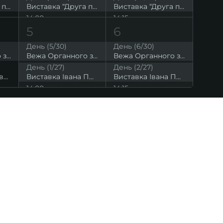
Виставка “Друга подоба” Юлії Євтух
Виставка “Друга подоба” Юлії Євтух
Виставка “Друга подоба” Юлії Євтух
14:00
14:15
Містична органна музика, від якої мурашки по шкірі
Органний ланч-концерт
Концерт, фішка якого в тому, що всі твори відомі й усі їх люблять
5
6
19:00
19:00
День (5/30)
День (6/30)
Органна музика при свічках
“Те, чого ніколи не буде”. Третя симфонія Івана Остаповича
“Пори року” Вівальді
Вежа Органного залу. Висока точка на мапі Львова
Вежа Органного залу. Висока точка на мапі Львова
Вежа Органного залу. Висока точка на мапі Львова
День (1/27)
День (2/27)
Відкриття виставки Івана Поповича “The Ultimate Sacrifice”
Виставка Івана Поповича “The Ultimate Sacrifice”
Виставка Івана Поповича “The Ultimate Sacrifice”
14:00
14:15
Музика світла й натхнення: Оркестр та орган
Ланч-концерт. Орган та віолончель
“Пори року” Вівальді
19:00
17:00
Органна музика при свічках
Блискуча класика
Шедеври органної музики
19:00
КОНТАКТИ
Європейська органна музика
info@lvivconcert.house
+38 098 871 0180 (лінія 1)
вулиця Степана Бандери 8,