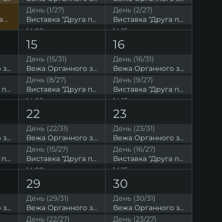
День (1/27)
День (2/27)
Відкриття виставки “Друга подоба” Юлії Євтух
Виставка “Друга подоба” Юлії Євтух
Виставка “Друга подоба” Юлії Євтух
14:00
14:15
Nature. Roots. Sounds. Симфонічний концерт
“Пори року” Вівальді. Ланч-концерт
Органний ланч-концерт
15
16
19:00
19:00
День (15/31)
День (16/31)
Вишукана органна музика
Фортепіанна музика Лисенка
Вежа Органного залу. Висока точка на мапі Львова
Вежа Органного залу. Висока точка на мапі Львова
Вежа Органного залу. Висока точка на мапі Львова
21:00
День (8/27)
День (9/27)
Органна музика при свічках
Виставка “Друга подоба” Юлії Євтух
Виставка “Друга подоба” Юлії Євтух
Виставка “Друга подоба” Юлії Євтух
14:00
14:15
Госпел і спіричуели. Галицький академічний камерний хор
Органний ланч-концерт
“Пори року” Вівальді
22
23
21:00
19:00
День (22/31)
День (23/31)
Музика Шопена при свічках
Органна музика при свічках
Шедеври органної музики
Вежа Органного залу. Висока точка на мапі Львова
Вежа Органного залу. Висока точка на мапі Львова
Вежа Органного залу. Висока точка на мапі Львова
День (15/27)
День (16/27)
Виставка “Друга подоба” Юлії Євтух
Виставка “Друга подоба” Юлії Євтух
Виставка “Друга подоба” Юлії Євтух
14:00
14:15
Вечір симфонічних шедеврів. Шуберт. Брамс
Гітарний ланч-концерт
Органний ланч-концерт
29
30
19:00
19:00
День (29/31)
День (30/31)
ТОП-10 органних шедеврів при свічках, які має почути кожен
Органний ІМБА концерт. Саундтреки та хіти
Європейська органна музика
Вежа Органного залу. Висока точка на мапі Львова
Вежа Органного залу. Висока точка на мапі Львова
Вежа Органного залу. Висока точка на мапі Львова
21:00
День (22/27)
День (23/27)
Музика споглядання. Фортепіанний концерт при свічках