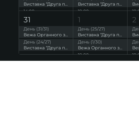
Виставка “Друга подоба” Юлії Євтух
Виставка “Друга подоба” Юлії Євтух
14:00
19:00
19:
Органний ланч-концерт до Дня Незалежності
Шедеври органної музики
31
1
2
21:00
21:
День (31/31)
День (25/27)
Ден
Вишукана музика для скрипки та фортепіано при свічках
Вежа Органного залу. Висока точка на мапі Львова
Виставка “Друга подоба” Юлії Євтух
День (24/27)
День (1/30)
Ден
Виставка “Друга подоба” Юлії Євтух
Вежа Органного залу. Висока точка на мапі Львова
19:00
19:
Відкриття 59-го сезону. Органний концерт
21:
UKRAINIAN LIVE
Наша команда з 2019 року реалізує загальнонаці
стратегію промоції української музики Ukrainian L
це:
–
Ukrainian Live Classic
– перший у світі мобільни
українською класикою, медіаплатформа зі стаття
композиторів та твори.