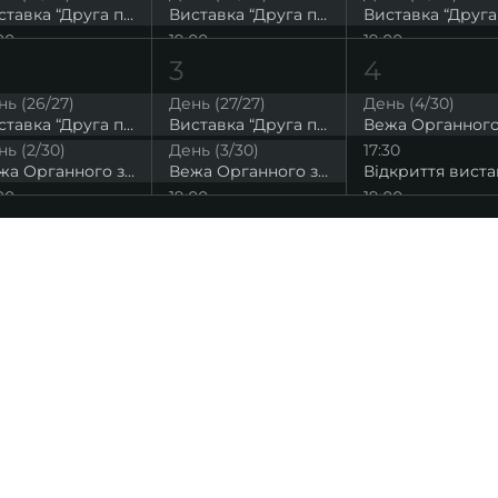
Виставка “Друга подоба” Юлії Євтух
Виставка “Друга подоба” Юлії Євтух
00
19:00
19:00
“Пори року” Вівальді
Саундтреки до фільмів на органі
3
4
00
21:00
21:00
ь (26/27)
День (27/27)
День (4/30)
Органні шедеври при свічках
Музика Шопена при свічках
Виставка “Друга подоба” Юлії Євтух
Виставка “Друга подоба” Юлії Євтух
ь (2/30)
День (3/30)
17:30
Вежа Органного залу. Висока точка на мапі Львова
Вежа Органного залу. Висока точка на мапі Львова
00
19:00
19:00
Шедеври органної музики
Органна музика Баха
00
21:00
Органна музика при свічках
ІНФОРМАЦІЯ
ональну
команда
ive. Сьогодні
правила відвідування
як влаштовано орган
й додаток з
медіакіт
ми про
карти лояльності