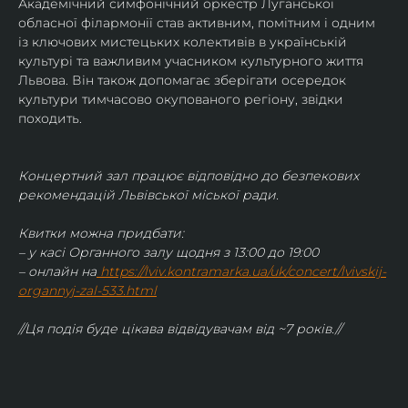
Академічний симфонічний оркестр Луганської 
обласної філармонії став активним, помітним і одним 
із ключових мистецьких колективів в українській 
культурі та важливим учасником культурного життя 
Львова. Він також допомагає зберігати осередок 
культури тимчасово окупованого регіону, звідки 
походить.
Концертний зал працює відповідно до безпекових 
рекомендацій Львівської міської ради.
Квитки можна придбати:
– у касі Органного залу щодня з 13:00 до 19:00
– онлайн на
https://lviv.kontramarka.ua/uk/concert/lvivskij-
organnyj-zal-533.html
//Ця подія буде цікава відвідувачам від ~7 років.//