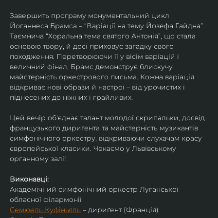
Завершить програму монументальний цикл 
Йоганнеса Брамса – “Варіації на тему Йозефа Гайдна”. 
Таємнича “Хоральна тема святого Антонія”, що стала 
основою твору, й досі приховує загадку свого 
походження. Перетворюючи її у вісім варіацій і 
величний фінал, Брамс демонструє блискучу 
майстерність оркестрового письма. Кожна варіація 
відкриває нові образи й настрої – від урочистих і 
піднесених до ніжних і грайливих. 
Цей вечір об'єднає талант молодої скрипальки, досвід 
французького дириґента та майстерність музикантів 
симфонічного оркестру, відкриваючи слухачам красу 
європейської класики. Чекаємо у Львівському 
органному залі!
Виконавці:
Академічний симфонічний оркестр Луганської 
обласної філармонії
Семюель Куфіньяль
 – дириґент (Франція)