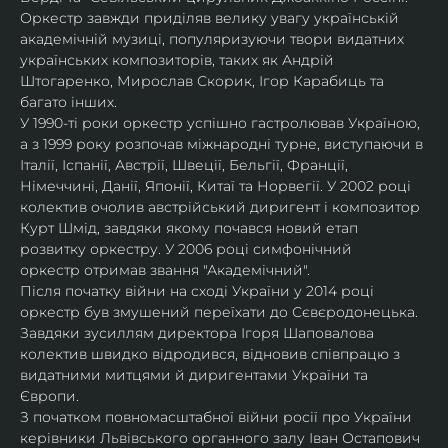
Оркестр завжди приділяв велику увагу українській 
академічній музиці, популяризуючи твори видатних 
українських композиторів, таких як Андрій 
Штогаренко, Мирослав Скорик, Ігор Карабиць та 
багато інших.
У 1990-ті роки оркестр успішно гастролював Україною, 
а з 1999 року розпочав міжнародні турне, виступаючи в 
Італії, Іспанії, Австрії, Швеції, Бельгії, Франції, 
Німеччині, Данії, Японії, Китаї та Норвегії. У 2002 році 
колектив очолив австрійський диригент і композитор 
Курт Шмід, завдяки якому почався новий етап 
розвитку оркестру. У 2006 році симфонічний 
оркестр отримав звання "Академічний".
Після початку війни на сході України у 2014 році 
оркестр був змушений переїхати до Сєвєродонецька. 
Завдяки зусиллям директора Ігоря Шаповалова 
колектив швидко відродився, відновив співпрацю з 
видатними митцями й диригентами України та 
Європи.
З початком повномасштабної війни росії про України 
керівники Львівського органного залу Іван Остапович 