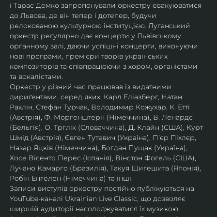
і Тарас Демко запропонували оркестру евакуюватися 
до Львова, де він тепер і дотепер, будучи 
релокованою культурною інституцією. Луганський 
оркестр регулярно дає концерти у Львівському 
органному залі, даючи успішні концерти, виконуючи 
нові програми, прем’єри творів українських 
композиторів та співпрацюючи з хором, органістами 
та вокалістами.
Оркестр у різний час працював із видатними 
дириґентами, серед яких: Карл Еліазберг, Натан 
Рахлін, Стефан Турчак, Володимир Кожухар, К. Етті 
(Австрія), Ф. Моргенштерн (Німеччина), В. Ленардс 
(Бельгія), О. Трглік (Словаччина), Д. Клайн (США), Курт 
Шмід (Австрія), Євген Тутевич (Україна), П’єр Піхлєр, 
Назар Яцків (Німеччина), Богдан Пущак (Україна), 
Хосе Вісенто Перес (Іспанія), Вінстон Фогель (США), 
Лучано Камарго (Бразилія), Такуя Шигешита (Японія), 
Робін Енгелен (Німеччина) та інші.
Записи виступів оркестру постійно публікуються на 
YouTube-каналі Ukrainian Live Classic, що дозволяє 
ширшій аудиторії насолоджуватися їх музикою​.