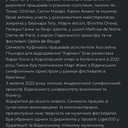
дириґент працював із різними солістами, такими як 
Томас Оспітал, Селім Мазарі, Каоко Амано та іншими. 
Брав активну участь у різноманітних майстеркласах, 
зокрема у Бернара Тету, Марін Алсоп, Філіппа Огена, 
Петера Ганке та Генрі Шалле, у школі Maîtrise de Notre-
Dame de Paris, з хором Паризького оркестру та на 
фестивалі Opéra de Baugé.
Семюель Куфіньяль працював асистентом Хоссейна 
Пішкара для відродження “Кармен” Бізе режисера 
Баррі Коскі в Королівській опері в Копенгагені в 2022 
році.Також був помічником Марі Жако з Віденським 
симфонічним оркестром у рамках фестивалю в 
Брегенці. 
З жовтня 2023 року очолює Академічний симфонічний 
оркестр Віденського університету економіки та 
бізнесу.
Відкритий до всього нового, Семюель працює зі 
сучасними виконавцями та композиторами, 
презентуючи їхню творчість на музичних фестивалях. 
Був обраним одним із дириґентів у проєкті Ligeti100 у 
Будапешті та Віденському літньому музичному 