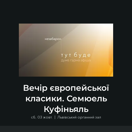
Вечір європейської
класики. Семюель
Куфіньяль
сб, 03 жовт.
  |  
Львівський органний зал