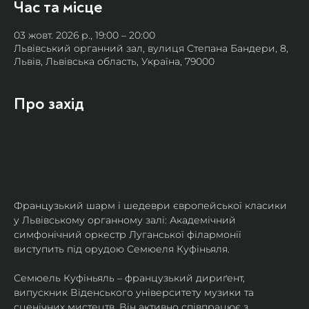
Час та місце
03 жовт. 2026 р., 19:00 – 20:00
Львівський органний зал, вулиця Степана Бандери, 8,
Львів, Львівська область, Україна, 79000
Про захід
Французький шарм і шедеври європейської класики 
у Львівському органному залі: Академічний 
симфонічний оркестр Луганської філармонії 
виступить під орудою Семюеля Куфіньяля.
Семюель Куфіньяль – французький дириґент, 
випускник Віденського університету музики та 
сценічних мистецтв. Він активно співпрацює з 