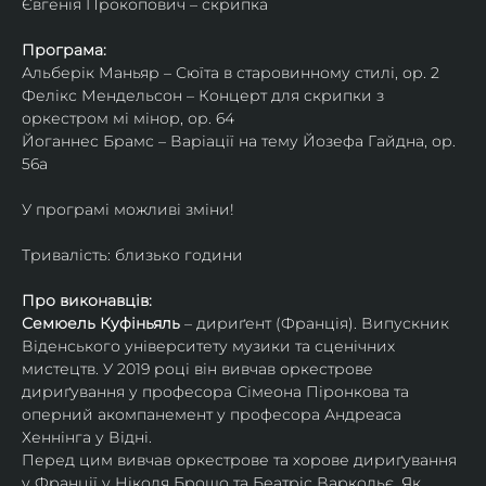
Євгенія Прокопович – скрипка
Програма:
Альберік Маньяр – Сюїта в старовинному стилі, ор. 2
Фелікс Мендельсон – Концерт для скрипки з 
оркестром мі мінор, ор. 64
Йоганнес Брамс – Варіації на тему Йозефа Гайдна, ор. 
56a
У програмі можливі зміни!
Тривалість: близько години
Про виконавців:
Семюель Куфіньяль
 – дириґент (Франція). Випускник 
Віденського університету музики та сценічних 
мистецтв. У 2019 році він вивчав оркестрове 
дириґування у професора Сімеона Піронкова та 
оперний акомпанемент у професора Андреаса 
Хеннінга у Відні.
Перед цим вивчав оркестрове та хорове дириґування 
у Франції у Ніколя Брошо та Беатріс Варкольє. Як 