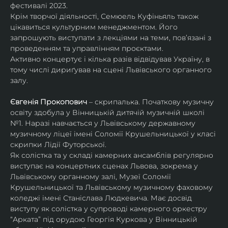
фестивалі 2023.
Крім творчої діяльності, Семюель Куфіньяль також 
цікавиться культурним менеджментом. Його 
запрошують виступати з лекціями на теми, пов’язані з 
проведенням та управлінням проєктами.
Активно концертує і кілька разів відвідував Україну, в 
тому числі дириґував на сцені Львівського органного 
залу. 
Євгенія Прокопович
 – скрипалька. Початкову музичну 
освіту здобула у Вінницькій дитячій музичній школі 
№1. Наразі навчається у Львівському державному 
музичному ліцеї імені Соломії Крушельницької у класі 
скрипки Лідії Футорської.
Як солістка та у складі камерних ансамблів регулярно 
виступає на концертних сценах Львова, зокрема у 
Львівському органному залі, Музеї Соломії 
Крушельницької та Львівському музичному фаховому 
коледжі імені Станіслава Людкевича. Має досвід 
виступу як солістка у супроводі камерного оркестру 
“Арката” під орудою Георгія Куркова у Вінницькій 