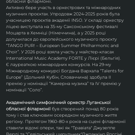
обласній філармонії.
Активно бере участь в оркестрових та міжнародних 
музичних проєктах. Упродовж 2024-2025 років була 
учасницею проєктів академії INSO. У складі оркестру 
ліцею виступала на 35-му Саксонському фестивалі 
Моцарта в Хемніці (Німеччина), а у 2025 році 
долучилася до європейського музичного проєкту 
“TANGO PUR! – European Summer Philharmonic and 
Choir”. У 2026 році взяла участь у майстер-класах 
International Music Academy FORTE у Лієрі (Бельгія).
Є лауреаткою міжнародних конкурсів. На 29-му 
Міжнародному конкурсі Богдана Вархала “Talents for 
Europe” (Дольний Кубін, Словаччина) здобула ІІ 
премію у номінації “Камерна музика” та IV премію у 
номінації “Соло”.
Академічний симфонічний оркестр Луганської 
обласної філармонії
 був створений понад 80 років 
тому і став ключовим осередком музичного життя 
регіону. Протягом 1960–80-х років на сцені філармонії 
ставили відомі опери, такі як "Травіата" Джузеппе 
Верді та "Севільський цирульник"Джоаккіно Россіні. 