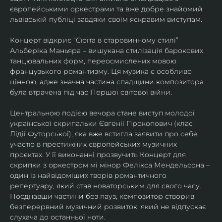
європейськими оркестрами та вже добре знайомий 
львівській публіці завдяки своїм яскравим виступам. 
Концерт відкриє “Сюїта в старовинному стилі” 
Альберіка Маньяра – вишукана стилізація барокових 
танцювальних форм, переосмислених мовою 
французького романтизму. Ця музика є особливо 
цінною, адже значна частина спадщини композитора 
була втрачена під час Першої світової війни. 
Центральною подією вечора стане виступ молодої 
української скрипальки Євгенії Прокопович (клас 
Лідії Футорської), яка вже встигла заявити про себе 
участю в престижних європейських музичних 
проєктах. У її виконанні прозвучить Концерт для 
скрипки з оркестром мі мінор Фелікса Мендельсона – 
один із найвідоміших творів романтичного 
репертуару, який став новаторським для свого часу. 
Поєднавши частини без пауз, композитор створив 
безперервний музичний розвиток, який не відпускає 
слухача до останньої ноти. 