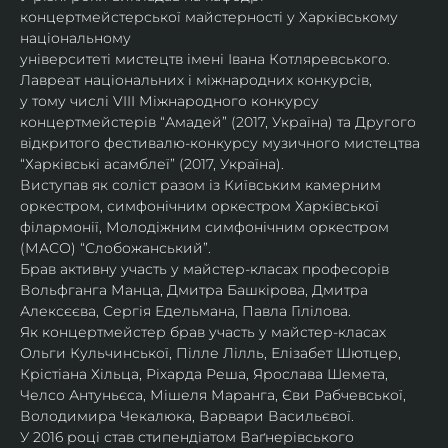
концертмейстерської майстерності у Харківському 
національному
університеті мистецтв імені Івана Котляревського. 
Лавреат національних і міжнародних конкурсів,
у тому числі VIII Міжнародного конкурсу 
концертмейстерів “Амадей” (2017, Україна) та Другого
відкритого фестивалю-конкурсу музичного мистецтва 
“Харківські асамблеї” (2017, Україна).
Виступав як соліст разом із Київським камерним 
оркестром, симфонічним оркестром Харківської
філармонії, Молодіжним симфонічним оркестром 
(МАСО) “Слобожанський”.
Брав активну участь у майстер-класах професорів 
Вольфганга Манца, Дмитра Башкірова, Дмитра
Алексєєва, Сергія Едельмана, Павла Гілілова.
Як концертмейстер брав участь у майстер-класах 
Ольги Кульчинської, Пілле Лілль, Елізабет Шютцер, 
Крістіана Хільца, Ріхарда Реша, Ярослава Шемета, 
Челсо Антуньєса, Мішеля Маранга, Єви Рабчевської, 
Володимира Чекалюка, Варвари Васильєвої.
У 2016 році став стипендіатом Ваґнерівського 