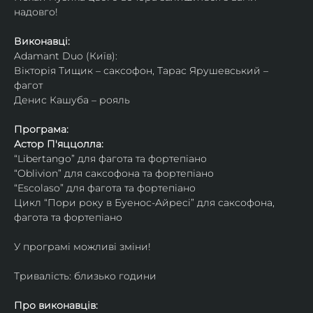
надовго!
Виконавці: 
Adamant Duo (Київ): 
Вікторія Тищик – саксофон, Тарас Ярушевський – 
фагот
Денис Кашуба – рояль
Програма:
Астор П'яццолла:
“Libertango” для фагота та фортепіано
“Oblivion” для саксофона та фортепіано
“Escolaso” для фагота та фортепіано
Цикл “Пори року в Буенос-Айресі” для саксофона, 
фагота та фортепіано
У програмі можливі зміни!
Тривалість: близько години
Про виконавців: