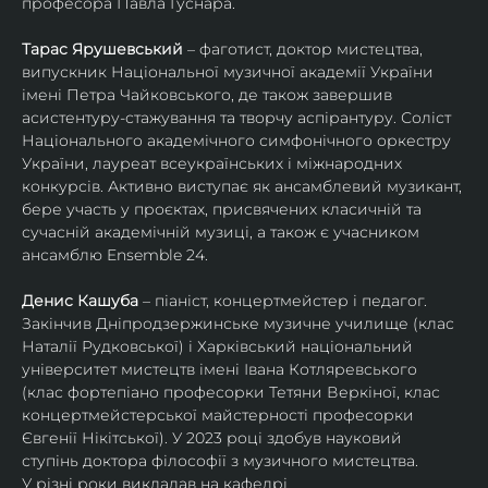
професора Павла Гуснара.
Тарас Ярушевський
 – фаготист, доктор мистецтва, 
випускник Національної музичної академії України 
імені Петра Чайковського, де також завершив 
асистентуру-стажування та творчу аспірантуру. Соліст 
Національного академічного симфонічного оркестру 
України, лауреат всеукраїнських і міжнародних 
конкурсів. Активно виступає як ансамблевий музикант, 
бере участь у проєктах, присвячених класичній та 
сучасній академічній музиці, а також є учасником 
ансамблю Ensemble 24.
Денис Кашуба
 – піаніст, концертмейстер і педагог. 
Закінчив Дніпродзержинське музичне училище (клас 
Наталії Рудковської) і Харківський національний 
університет мистецтв імені Івана Котляревського 
(клас фортепіано професорки Тетяни Веркіної, клас 
концертмейстерської майстерності професорки 
Євгенії Нікітської). У 2023 році здобув науковий 
ступінь доктора філософії з музичного мистецтва.
У різні роки викладав на кафедрі 