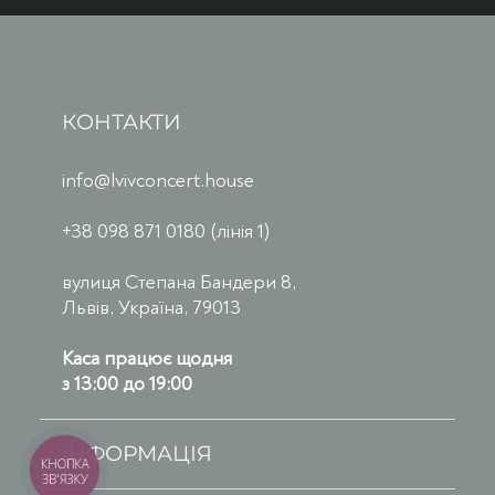
КОНТАКТИ
info@lvivconcert.house
+38 098 871 0180 (лінія 1)
вулиця Степана Бандери 8,
Львів, Україна, 79013
Каса працює щодня
з 13:00 до 19:00
ІНФОРМАЦІЯ
КНОПКА
ЗВ'ЯЗКУ