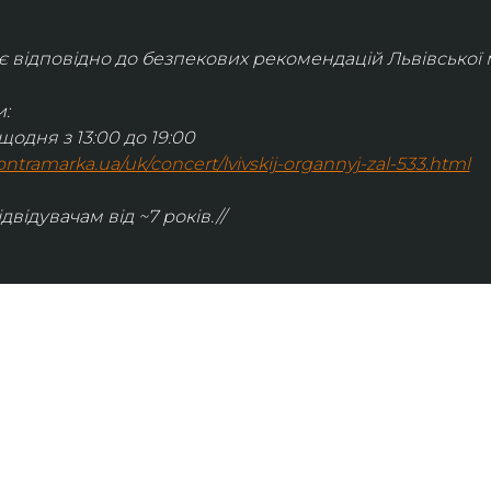
відповідно до безпекових рекомендацій Львівської м
:
щодня з 13:00 до 19:00
.kontramarka.ua/uk/concert/lvivskij-organnyj-zal-533.html
ідвідувачам від ~7 років.//
ІНФОРМАЦІЯ
ональну
команда
ive. Сьогодні
правила відвідування
як влаштовано орган