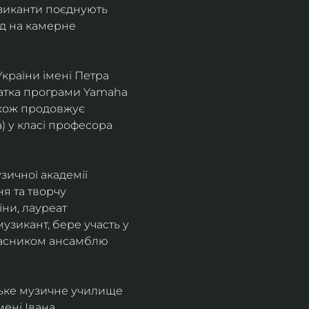
узиканти поєднують 
д на камерне 
країни імені Петра 
іатка програми Yamaha 
також продовжує 
 у класі професора 
зичної академії 
я та творчу 
ни, лауреат 
зикант, бере участь у 
учасником ансамблю 
ське музичне училище 
ені Івана 