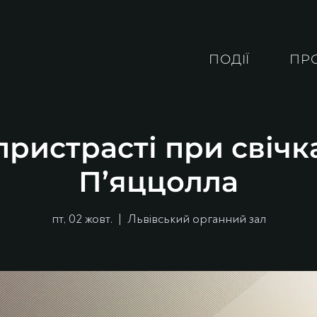
ПОДІЇ
ПР
ристрасті при свічк
П’яццолла
пт, 02 жовт.
  |  
Львівський органний зал