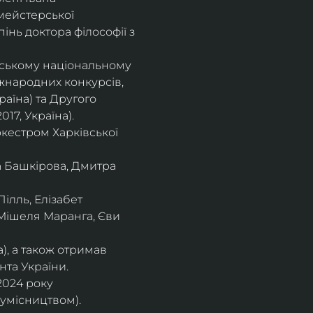
мейстерської 
інь доктора філософії з 
івському національному
іжнародних конкурсів,
раїна) та Другого
17, Україна).
кестром Харківської
а Башкірова, Дмитра
ілль, Елізабет 
 Мішеля Маранга, Єви 
), а також отримав
нта України. 
2024 року 
сумісництвом).