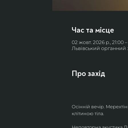
Час та місце
02 жовт. 2026 р., 21:00 –
Львівський органний за
Про захід
Осінній вечір. Мерехті
клітиною тіла. 
Неповторна акустика Льв