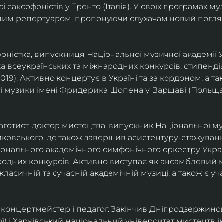
саксофоністів у Тренто (Італія). У своїх програмах м
омим репертуаром, пропонуючи слухачам новий погля
фоністка, випускниця Національної музичної академії У
а всеукраїнських та міжнародних конкурсів, стипенд
(2019). Активно концертує в Україні та за кордоном, а 
і музики імені Фридерика Шопена у Варшаві (Польща)
фаготист, доктор мистецтва, випускник Національної му
йковського, де також завершив асистентуру-стажуванн
ціонального академічного симфонічного оркестру Украї
родних конкурсів. Активно виступає як ансамблевий му
класичній та сучасній академічній музиці, а також є 
ст, концертмейстер і педагог. Закінчив Дніпродзержин
ої) і Харківський національний університет мистецтв ім