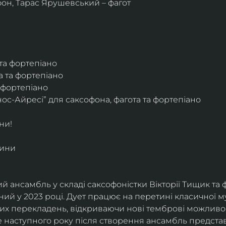
фон, Тарас Ярушевський – фагот
 та фортепіано
а та фортепіано
а фортепіано
ос-Айресі” для саксофона, фагота та фортепіано
ни!
дини
й ансамбль у складі саксофоністки Вікторії Тищик та 
ий у 2023 році. Дует працює на перетині класичної му
ких перекладень, відкриваючи нові темброві можливо
е наступного року після створення ансамбль представи