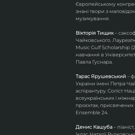
Європейському конгресі 
знані твори з маловід
музикування.
Вікторія Тищик
 – саксо
Чайковського. Лауреатк
Music Gulf Scholarship 
навчання в Університет
Павла Гуснара.
Тарас Ярушевський
 – 
України імені Петра Ча
аспірантуру. Соліст На
всеукраїнських і міжна
проєктах, присвячених 
Ensemble 24.
Денис Кашуба
 – піані
(клас Наталії Рудковськ