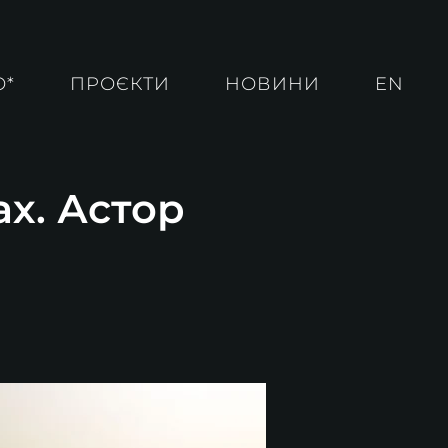
О*
ПРОЄКТИ
НОВИНИ
EN
ах. Астор