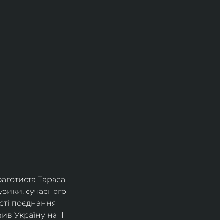
фаготиста Тараса 
зики, сучасного 
сті поєднання 
в Україну на ІІІ 