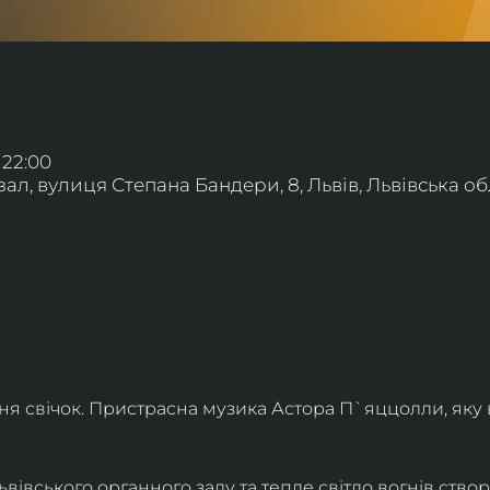
 22:00
л, вулиця Степана Бандери, 8, Львів, Львівська обл
ння свічок. Пристрасна музика Астора П`яццолли, яку
івського органного залу та тепле світло вогнів створя