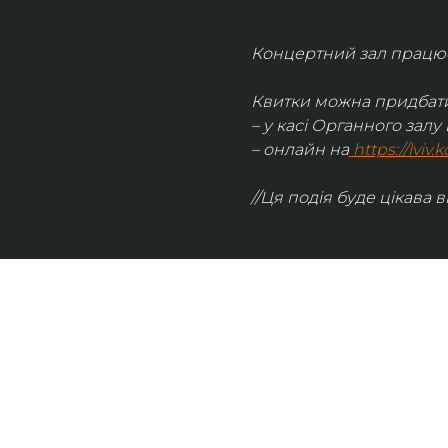
Концертний зал працює 
Квитки можна придбати
– у касі Органного залу 
– онлайн на
https://lviv
//Ця подія буде цікава в
UKRAINIAN LIVE
Наша команда з 2019 року реалізує загальнонаці
стратегію промоції української музики Ukrainian L
це: