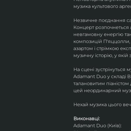
музика культового арг
Незвичне поєднання сак
Концерт розпочнеться л
невгамовну енергію танг
композицій П'яццолли, 
азартом і стрімкою експ
музичну історію, у якій 
На сцені зустрінуться м
Adamant Duo у складі Ві
талановитим піаністом
цей неординарний музи
Нехай музика цього веч
Виконавці: 
Adamant Duo (Київ): 