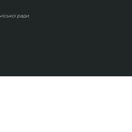
іської ради.
КОНТАКТИ
info@lvivconcert.house
+38 098 871 0180 (лінія 1)