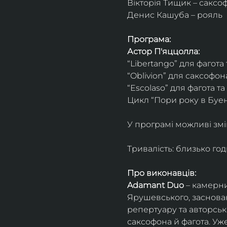
Вікторія Тищик – саксо
Денис Кашуба – рояль
Програма:
Астор П'яццолла:
“Libertango” для фагота
“Oblivion” для саксофон
“Escolaso” для фагота т
Цикл “Пори року в Буен
У програмі можливі змі
Тривалість: близько го
Про виконавців:
Adamant Duo
 – камерни
Ярушевського, заснован
репертуару та авторсь
саксофона й фагота. Уж