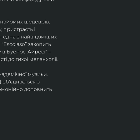
знайомих шедеврів. 
 пристрасть і 
– одна з найвідоміших 
“Escolaso” захопить 
 в Буенос-Айресі” – 
ті до тихої меланхолії. 
кадемічної музики. 
 об’єднається з 
рмонійно доповнить 