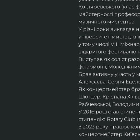
Котляревського (клас ф
майстерності професорки
музичного мистецтва.
У різні роки викладав 
університеті мистецтв 
у тому числі VIII Міжна
відкритого фестивалю-ко
Виступав як соліст раз
філармонії, Молодіжни
Брав активну участь у
Алексєєва, Сергія Едель
Як концертмейстер брав
Шютцер, Крістіана Хіль
Рабчевської, Володими
У 2016 році став стипен
стипендію Rotary Club (
З 2023 року працює кон
концертмейстер Київськ