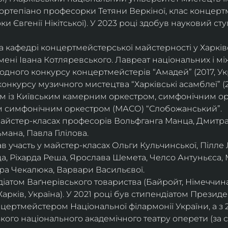
ортепіано професорки Тетяни Веркіної, клас концерт
 Євгенії Нікітської). У 2023 році здобув науковий ступ
на кафедрі концертмейстерської майстерності у Харк
імені Івана Котляревського. Лавреат національних і м
родного конкурсу концертмейстерів “Амадей” (2017, Ук
нкурсу музичного мистецтва “Харківські асамблеї” (20
ом із Київським камерним оркестром, симфонічним ор
м симфонічним оркестром (МАСО) “Слобожанський”.
 майстер-класах професорів Вольфганга Манца, Дмитр
мана, Павла Гілілова.
 участь у майстер-класах Ольги Кульчинської, Пілле Л
ца, Ріхарда Реша, Ярослава Шемета, Челсо Антуньєса,
ра Чекалюка, Варвари Васильєвої.
діатом Ваґнерівського товариства (Байройт, Німеччина
Харків, Україна). У 2021 році був стипендіатом Президе
цертмейстером Національної філармонії України, а з 
ого національного академічного театру оперети (за 