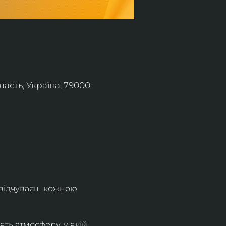
асть, Україна, 79000
 відчуваєш кожною 
ть атмосферу, у якій 