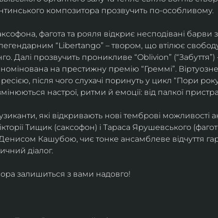
ентинського композитора прозвучить по-особливому. 
софона, фагота та рояля відкриє несподівані барви 
егендарним “Libertango” – твором, що втілює свободу,
о. Далі прозвучить проникливе “Oblivion” (“Забуття”) 
номінована на престижну премію “Греммі”. Віртуозне 
ресією, після чого слухачі поринуть у цикл “Пори року
змінюються настрої, ритми й емоції: від палкої пристрас
узиканти, які відкривають нові темброві можливості а
кторії Тищик (саксофон) і Тараса Ярушевського (фагот)
 Денисом Кашубою, чиє тонке ансамблеве відчуття га
чний діалог.
ора залишиться з вами надовго!