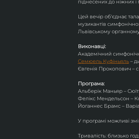
піднесених до ніжних і 
Цей вечір об'єднає тал
музикантів симфонічног
Львівському органному 
Виконавці:
Академічний симфонічн
Семюель Куфіньяль
 – 
Євгенія Прокопович – 
Програма:
Альберік Маньяр – Сюїта
Фелікс Мендельсон – Ко
Йоганнес Брамс – Варіац
У програмі можливі змі
Тривалість: близько го