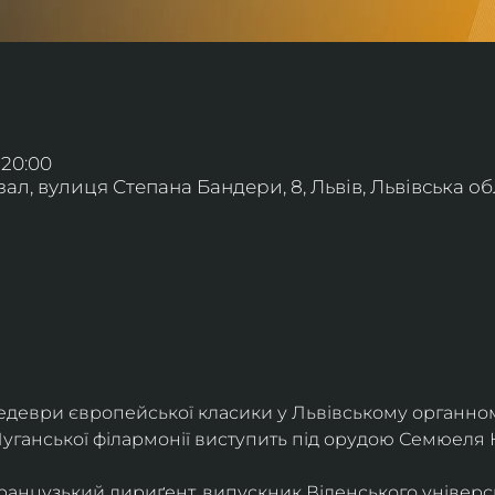
 20:00
л, вулиця Степана Бандери, 8, Львів, Львівська обл
деври європейської класики у Львівському органному
уганської філармонії виступить під орудою Семюеля 
анцузький дириґент, випускник Віденського універси