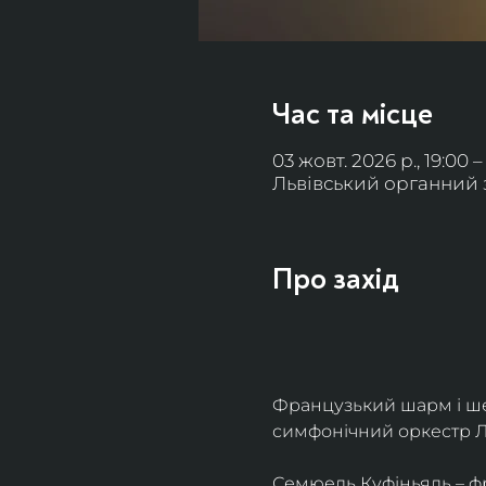
Час та місце
03 жовт. 2026 р., 19:00 –
Львівський органний за
Про захід
Французький шарм і ше
симфонічний оркестр Л
Семюель Куфіньяль – фр