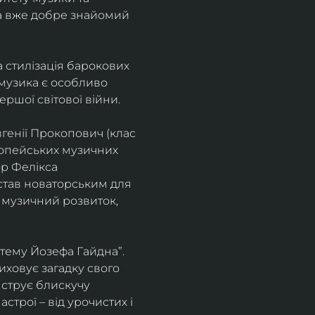
а вже добре знайомий 
 стилізація барокових 
узика є особливо 
ршої світової війни. 
генії Прокопович (клас 
ропейських музичних 
р Фелікса 
став новаторським для 
 музичний розвиток, 
тему Йозефа Гайдна”. 
иховує загадку свого 
нструє блискучу 
трої – від урочистих і 