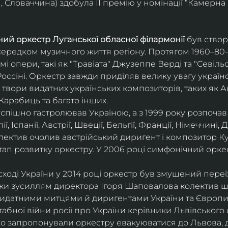
 Словаччина) здобула ІІ премію у номінації “Камерна 
ий оркестр Луганської обласної філармонії
 був ство
середком музичного життя регіону. Протягом 1960–80-х
мі опери, такі як "Травіата" Джузеппе Верді та "Севіль
ссіні. Оркестр завжди приділяв велику увагу українс
твори видатних українських композиторів, таких як А
Карабиць та багато інших.
успішно гастролював Україною, а з 1999 року розпочав
, Іспанії, Австрії, Швеції, Бельгії, Франції, Німеччині, Да
колектив очолив австрійський диригент і композитор Ку
ап розвитку оркестру. У 2006 році симфонічний орке
сході України у 2014 році оркестр був змушений переї
ки зусиллям директора Ігоря Шаповалова колектив ш
видатними митцями й диригентами України та Європи
бної війни росії про України керівники Львівського о
о запропонували оркестру евакуюватися до Львова, де