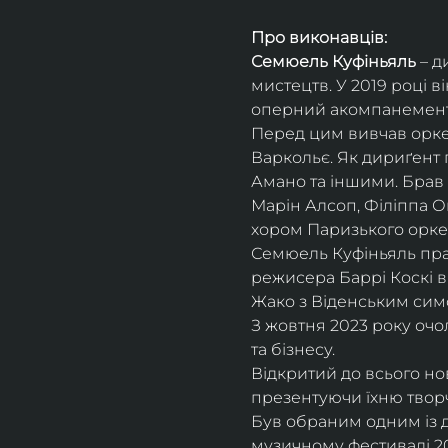
Про виконавців:
Семюель Куфіньяль
 – 
мистецтв. У 2019 році 
оперний акомпанемент 
Перед цим вивчав оркес
Варкольє. Як дириґент п
Амано та іншими. Брав 
Марін Алсоп, Філіппа Ог
хором Паризького оркес
Семюель Куфіньяль пра
режисера Баррі Коскі в
Жако з Віденським сим
З жовтня 2023 року оч
та бізнесу.
Відкритий до всього н
презентуючи їхню творч
Був обраним одним із ди
музичному фестивалі 20