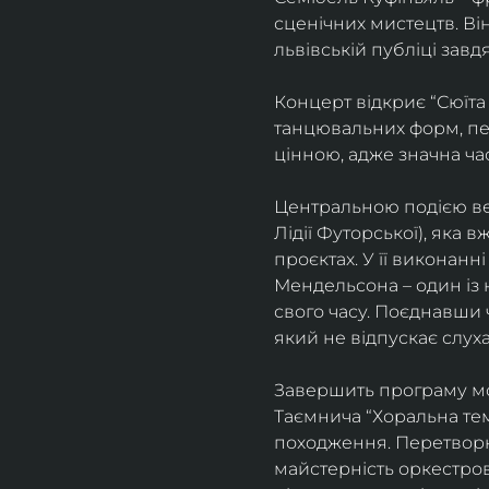
сценічних мистецтв. В
львівській публіці завд
Концерт відкриє “Сюїта
танцювальних форм, пе
цінною, адже значна ча
Центральною подією веч
Лідії Футорської), яка
проєктах. У її виконан
Мендельсона – один із 
свого часу. Поєднавши
який не відпускає слуха
Завершить програму мо
Таємнича “Хоральна тема
походження. Перетворюю
майстерність оркестрово