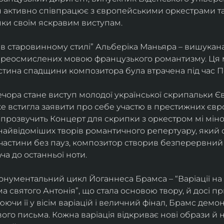
ін активно співпрацює з європейськими оркестрами т
яки своїм яскравим виступам. 
 в старовинному стилі” Альберіка Маньяра – вишукана
реосмислених мовою французького романтизму. Ця м
стина спадщини композитора була втрачена під час Пе
ора стане виступ молодої української скрипальки Єв
 вже встигла заявити про себе участю в престижних єв
ні прозвучить Концерт для скрипки з оркестром мі міно
найвідоміших творів романтичного репертуару, який 
 частини без пауз, композитор створив безперервний
ча до останньої ноти. 
нументальний цикл Йоганнеса Брамса – “Варіації на 
 святого Антонія”, що стала основою твору, й досі пр
чи її у вісім варіацій і величний фінал, Брамс демо
го письма. Кожна варіація відкриває нові образи й нас