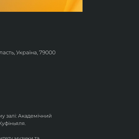
асть, Україна, 79000
 залі: Академічний 
Куфіньяля.
тету музики та 