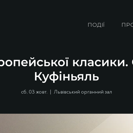
ПОДІЇ
ПР
ропейської класики
Куфіньяль
сб, 03 жовт.
  |  
Львівський органний зал