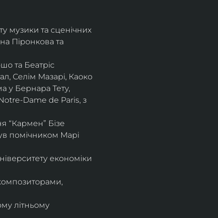
ту музики та сценічних 
на Піронкова та 
шо та Беатріс 
л, Селім Мазарі, Каоко 
а у Бернара Тету, 
otre-Dame de Paris, з 
 “Кармен” Бізе 
був помічником Марі 
ніверситету економіки 
композиторами, 
ому літньому 