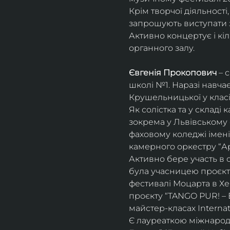
Крім творчої діяльност
запрошують виступати з
Активно концертує і кіл
органного залу. 
Євгенія Прокопович
 – 
школі №1. Наразі навча
Крушельницької у класі 
Як солістка та у склад
зокрема у Львівському 
фаховому коледжі імені 
камерного оркестру “Ар
Активно бере участь в 
була учасницею проєкті
фестивалі Моцарта в Хе
проєкту “TANGO PUR! – E
майстер-класах Internat
Є лауреаткою міжнародн