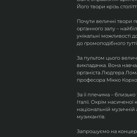
Його твори крізь столітт
Почути величні твори г
органного залу – найбіл
унікальні можливості д
до громоподібного тутті
За пультом цього велич
викладачка. Вона навча
органіста Людгера Лома
професора Мікко Корхо
За її плечима – близько 
Італії. Окрім насиченої
національній музичній 
музикантів.
Запрошуємо на концерт, 