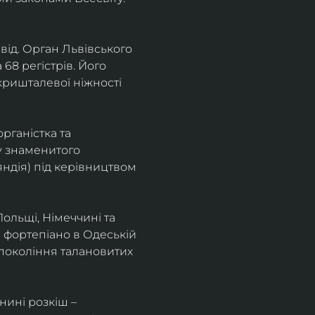
від. Орган Львівського 
68 регістрів. Його 
кришталевої ніжності 
ганістка та 
у знаменитого 
ндія) під керівництвом 
Польщі, Німеччині та 
а фортепіано в Одеській 
покоління талановитих 
нині розкіш – 