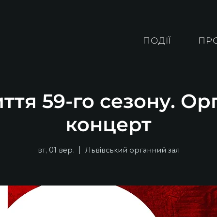
ПОДІЇ
ПР
ття 59-го сезону. О
концерт
вт, 01 вер.
  |  
Львівський органний зал