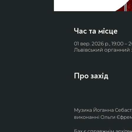
Час та місце
01 вер. 2026 р., 19:00 – 
Львівський органний за
Про захід
Музика Йоганна Себасть
виконанні Ольги Єфремо
Бах є справжнім архіте