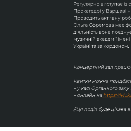
Регулярно виступає із 
Прокатедрі у Варшаві н
Проводить активну робо
Ольга Єфремова має фон
діяльність вона поєднує
музичній академії імен
Україні та за кордоном.
Концертний зал працює 
Квитки можна придбати
– у касі Органного залу 
– онлайн на
https://lviv
//Ця подія буде цікава в