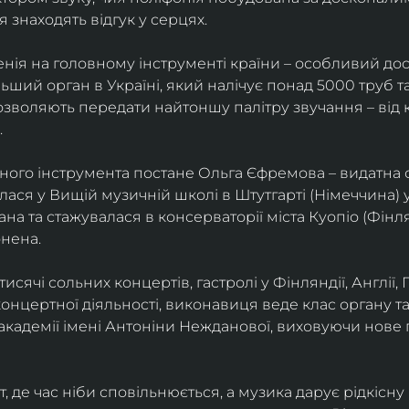
я знаходять відгук у серцях.
енія на головному інструменті країни – особливий дос
ьший орган в Україні, який налічує понад 5000 труб та 
озволяють передати найтоншу палітру звучання – від 
.
ного інструмента постане Ольга Єфремова – видатна ор
лася у Вищій музичній школі в Штутгарті (Німеччина) 
на та стажувалася в консерваторії міста Куопіо (Фінля
нена.
тисячі сольних концертів, гастролі у Фінляндії, Англії, 
 концертної діяльності, виконавиця веде клас органу т
академії імені Антоніни Нежданової, виховуючи нове 
де час ніби сповільнюється, а музика дарує рідкісну 