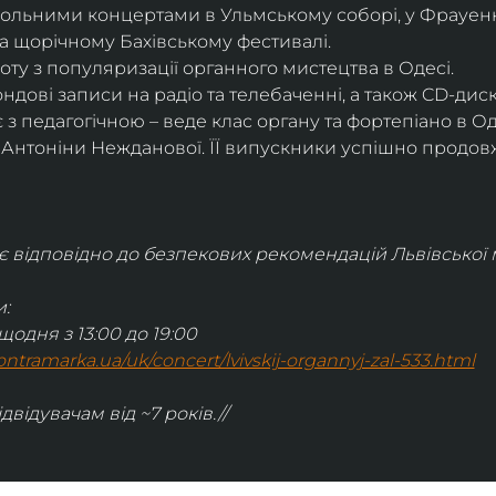
сольними концертами в Ульмському соборі, у Фрауенкі
а щорічному Бахівському фестивалі.
ту з популяризації органного мистецтва в Одесі.
дові записи на радіо та телебаченні, а також CD-дис
 з педагогічною – веде клас органу та фортепіано в О
і Антоніни Нежданової. ЇЇ випускники успішно продов
відповідно до безпекових рекомендацій Львівської м
:
щодня з 13:00 до 19:00
.kontramarka.ua/uk/concert/lvivskij-organnyj-zal-533.html
ідвідувачам від ~7 років.//