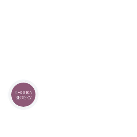
UKRAINIAN LIVE
Наша команда з 2019 року реалізує загальнонаці
стратегію промоції української музики Ukrainian L
це:
–
Ukrainian Live Classic
– перший у світі мобільни
українською класикою, медіаплатформа зі стаття
композиторів та твори.
–
YouTube-канал Ukrainian Live Classic
– професій
української музики та українських музикантів.
–
Ukrainian Scores
– онлайн-бібліотека нот украї
КНОПКА
ЗВ'ЯЗКУ
композиторів.