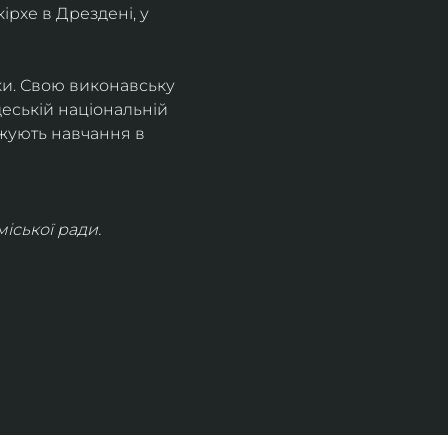
рхе в Дрездені, у 
ки. Свою виконавську 
деській національній 
жують навчання в 
іської ради.