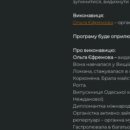
зупинитися, видихнути 
Виконавиця:
Ольга Єфремова
 – орга
Програму буде оприл
Про виконавицю:
Ольга Єфремова – 
вида
Вона навчалася у Вищій
Ломана, стажувалася в 
Корхонена. Брала майсте
Рогга.
Випускниця Одеської ко
Нежданової).
Дипломантка міжнародни
Органістка активно займ
репертуарі – органна м
Гастролювала в багатьох 