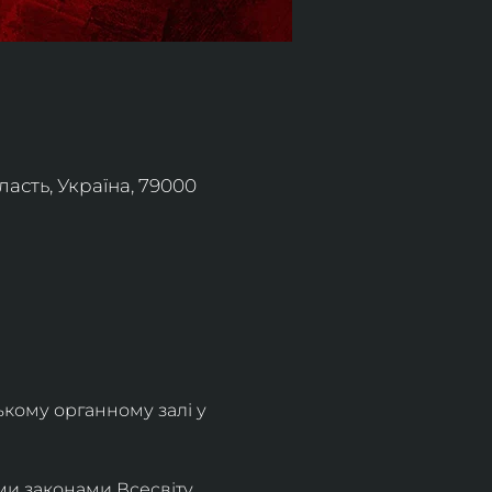
асть, Україна, 79000
ькому органному залі у 
и законами Всесвіту. 