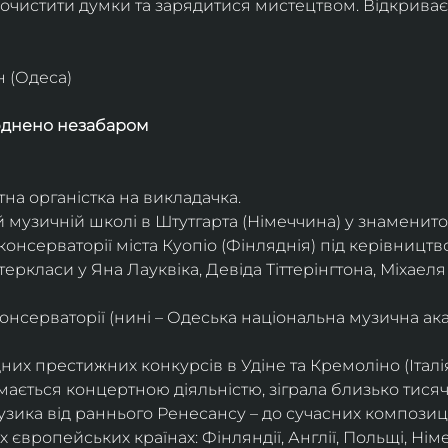
очистити думки та зарядитися мистецтвом. Відкриває
н (Одеса)
юднено незабаром
тна органістка на викладачка.
 музичній школі в Штутгарта (Німеччина) у знаменито
консерваторії міста Куопіо (Фінляднія) під керівницт
ркласи у Яна Лауквіка, Девіда Тіттерінгтона, Міхаеля
нсерваторії (нині – Одеська національна музична ака
х престижних конкурсів в Удіне та Кремоліно (Італія
ається концертною діяльністю, зіграла близько тисячі 
узика від раннього Ренесансу – до сучасних композиц
європейських країнах: Фінляндії, Англії, Польщі, Німечч