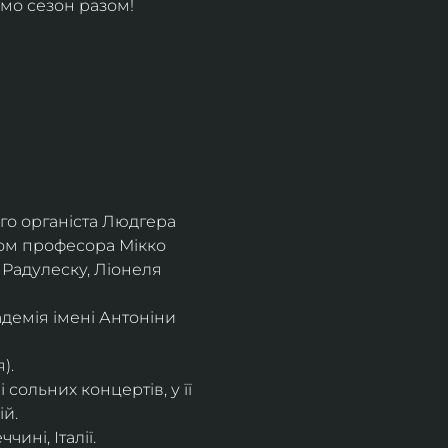
мо сезон разом!
го органіста Людгера 
вом професора Мікко 
 Радулеску, Ліонеля 
демія імені Антоніни 
).
сольних концертів, у її 
ій.
ині, Італії.