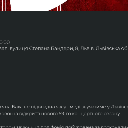
20:00
л, вулиця Степана Бандери, 8, Львів, Львівська обл
яна Баха не підвладна часу і моді звучатиме у Львівс
вої на відкритті нового 59-го концертного сезону.
ктором звуку, чия поліфонія побудована за досконалим