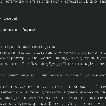
очистити думки та зарядитися мистецтвом. Відкриває
н (Одеса)
юднено незабаром
тна органістка на викладачка.
 музичній школі в Штутгарта (Німеччина) у знаменито
консерваторії міста Куопіо (Фінляднія) під керівницт
ркласи у Яна Лауквіка, Девіда Тіттерінгтона, Міхаеля
нсерваторії (нині – Одеська національна музична ака
х престижних конкурсів в Удіне та Кремоліно (Італія
ається концертною діяльністю, зіграла близько тисячі 
узика від раннього Ренесансу – до сучасних композиц
європейських країнах: Фінляндії, Англії, Польщі, Німечч