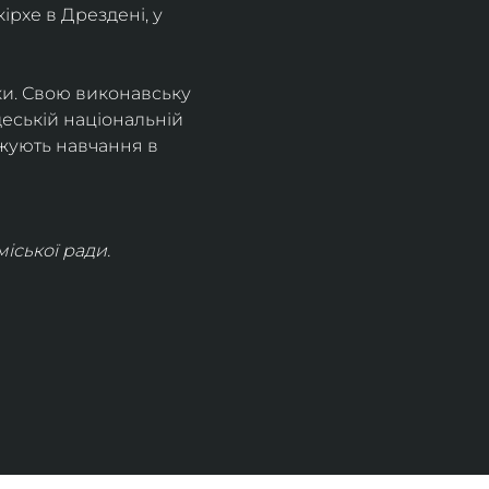
рхе в Дрездені, у 
ки. Свою виконавську 
деській національній 
жують навчання в 
іської ради.