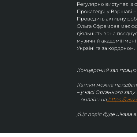
Регулярно виступає із 
Прокатедрі у Варшаві н
Проводить активну робо
Ольга Єфремова має фон
діяльність вона поєднує
музичній академії імен
Україні та за кордоном.
Концертний зал працює 
Квитки можна придбати
– у касі Органного залу 
– онлайн на
https://lviv
//Ця подія буде цікава в