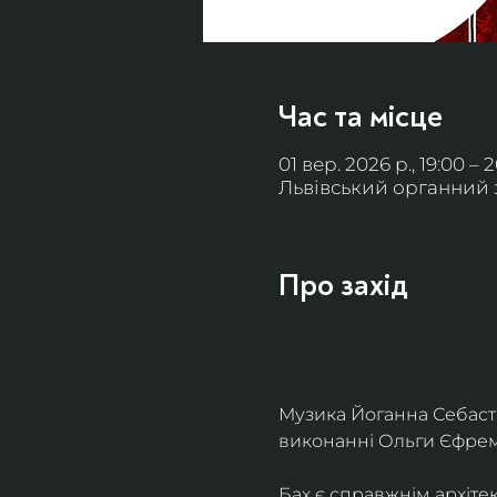
Час та місце
01 вер. 2026 р., 19:00 – 
Львівський органний за
Про захід
Музика Йоганна Себасть
виконанні Ольги Єфремо
Бах є справжнім архіте