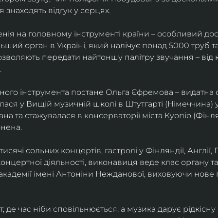
я знаходять відгук у серцях.
енія на головному інструменті країни – особливий дос
ьший орган в Україні, який налічує понад 5000 труб та 
озволяють передати найтоншу палітру звучання – від 
.
ного інструмента постане Ольга Єфремова – видатна ор
лася у Вищій музичній школі в Штутгарті (Німеччина) 
на та стажувалася в консерваторії міста Куопіо (Фінля
нена.
тисячі сольних концертів, гастролі у Фінляндії, Англії, 
 концертної діяльності, виконавиця веде клас органу т
академії імені Антоніни Нежданової, виховуючи нове 
де час ніби сповільнюється, а музика дарує рідкісну 