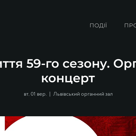
ПОДІЇ
ПР
ття 59-го сезону. О
концерт
вт, 01 вер.
  |  
Львівський органний зал