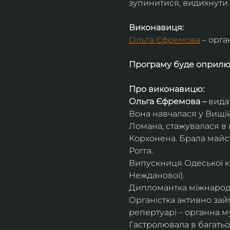
зупинитися, видихнути 
Виконавиця:
Ольга Єфремова
 – орга
Програму буде оприл
Про виконавицю:
Ольга Єфремова – 
вида
Вона навчалася у Вищій
Ломана, стажувалася в 
Корхонена. Брала майсте
Рогга.
Випускниця Одеської ко
Нежданової).
Дипломантка міжнародни
Органістка активно займ
репертуарі – органна м
Гастролювала в багатьох 