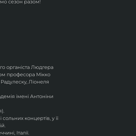
мо сезон разом!
го органіста Людгера 
вом професора Мікко 
 Радулеску, Ліонеля 
демія імені Антоніни 
).
сольних концертів, у її 
ій.
ині, Італії.