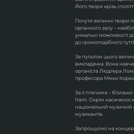
Його твори крізь столітт
Почути величні твори г
органного залу – найбіл
унікальні можливості д
до громоподібного тутті
За пультом цього велич
викладачка. Вона навча
органіста Людгера Лома
професора Мікко Корхо
За її плечима – близько 
Італії. Окрім насиченої
національній музичній 
музикантів.
Запрошуємо на концерт, 