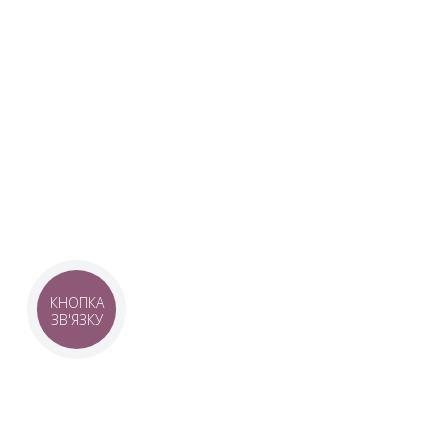
UKRAINIAN LIVE
Наша команда з 2019 року реалізує загальнонаці
стратегію промоції української музики Ukrainian L
це:
–
Ukrainian Live Classic
– перший у світі мобільни
українською класикою, медіаплатформа зі стаття
композиторів та твори.
–
YouTube-канал Ukrainian Live Classic
– професій
української музики та українських музикантів.
–
Ukrainian Scores
– онлайн-бібліотека нот украї
КНОПКА
ЗВ'ЯЗКУ
композиторів.