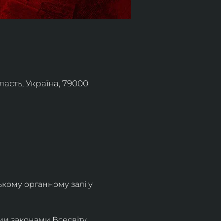
асть, Україна, 79000
ькому органному залі у 
и законами Всесвіту. 