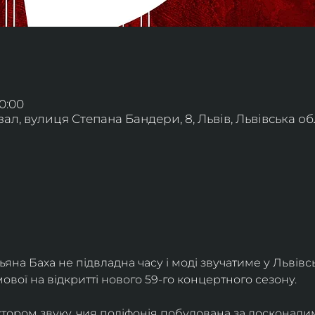
20:00
л, вулиця Степана Бандери, 8, Львів, Львівська обл
яна Баха не підвладна часу і моді звучатиме у Львівс
вої на відкритті нового 59-го концертного сезону.
ктором звуку, чия поліфонія побудована за досконалим