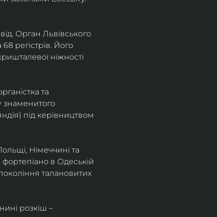
від. Орган Львівського 
68 регістрів. Його 
кришталевої ніжності 
ганістка та 
у знаменитого 
ндія) під керівництвом 
Польщі, Німеччині та 
а фортепіано в Одеській 
покоління талановитих 
нині розкіш – 