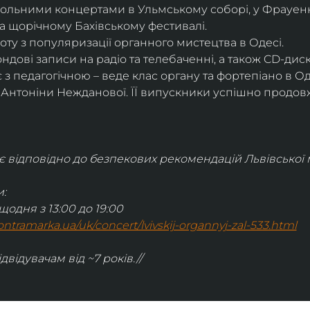
сольними концертами в Ульмському соборі, у Фрауенкі
а щорічному Бахівському фестивалі.
ту з популяризації органного мистецтва в Одесі.
дові записи на радіо та телебаченні, а також CD-дис
 з педагогічною – веде клас органу та фортепіано в О
і Антоніни Нежданової. ЇЇ випускники успішно продов
відповідно до безпекових рекомендацій Львівської м
:
щодня з 13:00 до 19:00
.kontramarka.ua/uk/concert/lvivskij-organnyj-zal-533.html
ідвідувачам від ~7 років.//