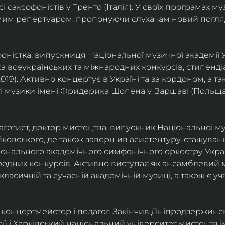
саксофоністів у Тренто (Італія). У своїх програмах м
омим репертуаром, пропонуючи слухачам новий погля
фоністка, випускниця Національної музичної академії У
а всеукраїнських та міжнародних конкурсів, стипенд
(2019). Активно концертує в Україні та за кордоном, а 
і музики імені Фридерика Шопена у Варшаві (Польща)
фаготист, доктор мистецтва, випускник Національної му
йковського, де також завершив асистентуру-стажуванн
ціонального академічного симфонічного оркестру Украї
родних конкурсів. Активно виступає як ансамблевий му
класичній та сучасній академічній музиці, а також є 
ст, концертмейстер і педагог. Закінчив Дніпродзержин
ої) і Харківський національний університет мистецтв ім