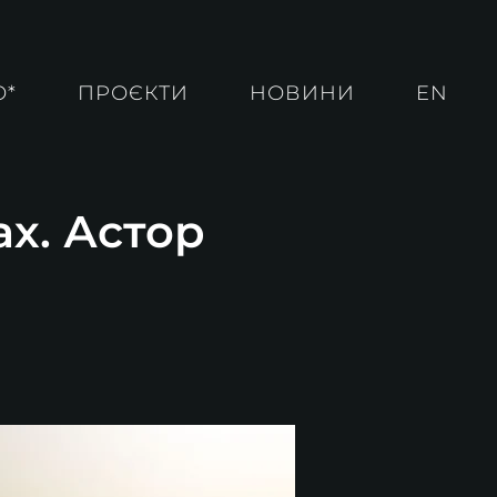
О*
ПРОЄКТИ
НОВИНИ
EN
ах. Астор