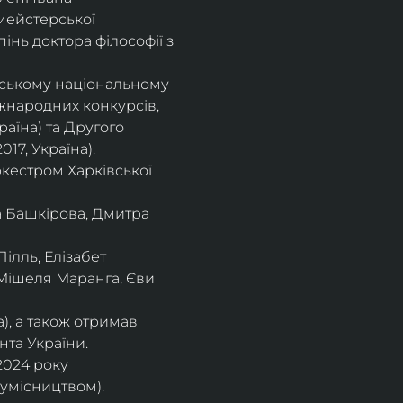
мейстерської 
інь доктора філософії з 
івському національному
іжнародних конкурсів,
раїна) та Другого
17, Україна).
кестром Харківської
а Башкірова, Дмитра
ілль, Елізабет 
 Мішеля Маранга, Єви 
), а також отримав
нта України. 
2024 року 
сумісництвом).