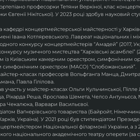
ортепіано професорки Тетяни Веркіної, клас концерт
 Євгенії Нікітської). У 2023 році здобув науковий ступ
на кафедрі концертмейстерської майстерності у Харк
імені Івана Котляревського. Лавреат національних і м
родного конкурсу концертмейстерів “Амадей” (2017, Ук
нкурсу музичного мистецтва “Харківські асамблеї” (20
ом із Київським камерним оркестром, симфонічним ор
м симфонічним оркестром (МАСО) “Слобожанський”.
 майстер-класах професорів Вольфганга Манца, Дмитр
мана, Павла Гілілова.
 участь у майстер-класах Ольги Кульчинської, Пілле Л
ца, Ріхарда Реша, Ярослава Шемета, Челсо Антуньєса,
ра Чекалюка, Варвари Васильєвої.
діатом Ваґнерівського товариства (Байройт, Німеччина
Харків, Україна). У 2021 році був стипендіатом Президе
цертмейстером Національної філармонії України, а з 
ого національного академічного театру оперети (за 