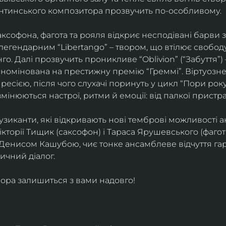
ентинського композитора прозвучить по-особливому. 
софона, фагота та рояля відкриє несподівані барви 
егендарним “Libertango” – твором, що втілює свободу,
о. Далі прозвучить проникливе “Oblivion” (“Забуття”) 
номінована на престижну премію “Греммі”. Віртуозне 
ресією, після чого слухачі поринуть у цикл “Пори року
змінюються настрої, ритми й емоції: від палкої пристрас
узиканти, які відкривають нові темброві можливості а
кторії Тищик (саксофон) і Тараса Ярушевського (фагот)
 Денисом Кашубою, чиє тонке ансамблеве відчуття га
чний діалог.
ора залишиться з вами надовго!