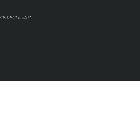
іської ради.
КОНТАКТИ
info@lvivconcert.house
+38 098 871 0180 (лінія 1)