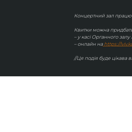
Концертний зал працює 
Квитки можна придбати
– у касі Органного залу 
– онлайн на
https://lviv
//Ця подія буде цікава в
UKRAINIAN LIVE
Наша команда з 2019 року реалізує загальнонаці
стратегію промоції української музики Ukrainian L
це: