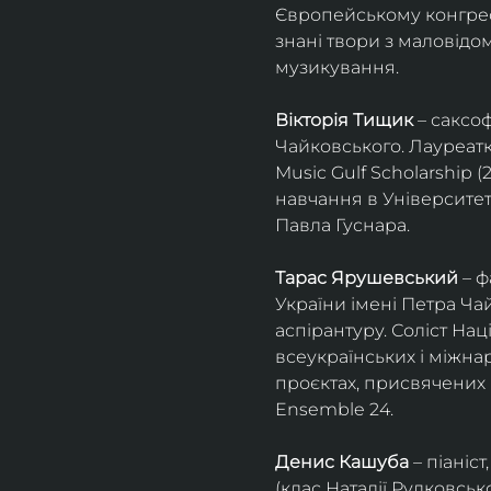
Європейському конгресі 
знані твори з маловід
музикування.
Вікторія Тищик
 – саксо
Чайковського. Лауреатк
Music Gulf Scholarship 
навчання в Університет
Павла Гуснара.
Тарас Ярушевський
 – 
України імені Петра Ча
аспірантуру. Соліст На
всеукраїнських і міжна
проєктах, присвячених 
Ensemble 24.
Денис Кашуба
 – піані
(клас Наталії Рудковськ