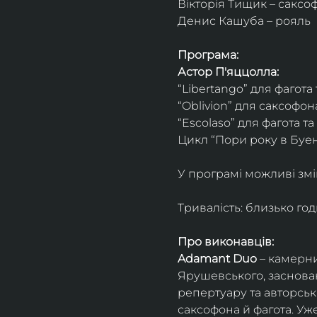
Вікторія Тищик – саксо
Денис Кашуба – рояль
Програма:
Астор П'яццолла:
“Libertango” для фагота
“Oblivion” для саксофон
“Escolaso” для фагота т
Цикл “Пори року в Буен
У програмі можливі змі
Тривалість: близько го
Про виконавців:
Adamant Duo
 – камерни
Ярушевського, заснован
репертуару та авторсь
саксофона й фагота. Уж