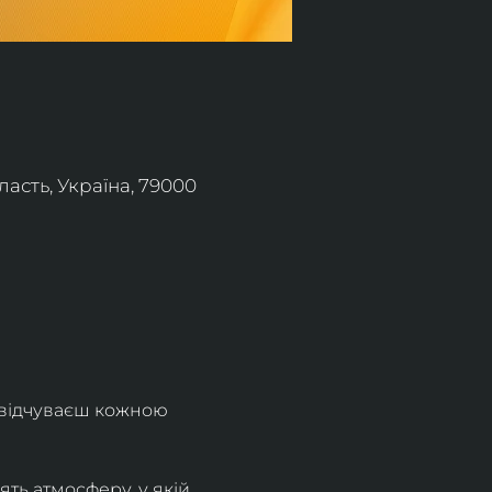
асть, Україна, 79000
 відчуваєш кожною 
ть атмосферу, у якій 