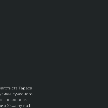
фаготиста Тараса 
зики, сучасного 
сті поєднання 
в Україну на ІІІ 