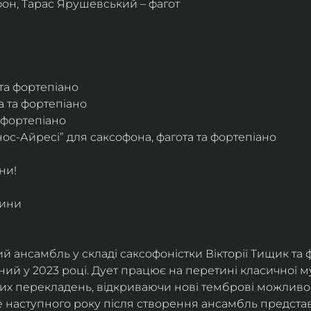
фон, Тарас Ярушевський – фагот
 та фортепіано
а та фортепіано
а фортепіано
ос-Айресі” для саксофона, фагота та фортепіано
ни!
дини
й ансамбль у складі саксофоністки Вікторії Тищик та 
ий у 2023 році. Дует працює на перетині класичної му
ких перекладень, відкриваючи нові темброві можливо
е наступного року після створення ансамбль представи