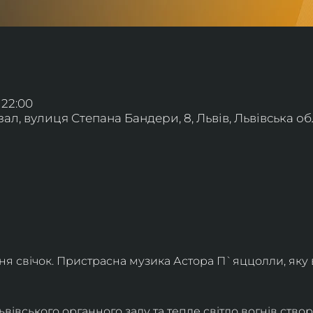
 22:00
л, вулиця Степана Бандери, 8, Львів, Львівська обл
ння свічок. Пристрасна музика Астора П`яццолли, яку
івського органного залу та тепле світло вогнів створя