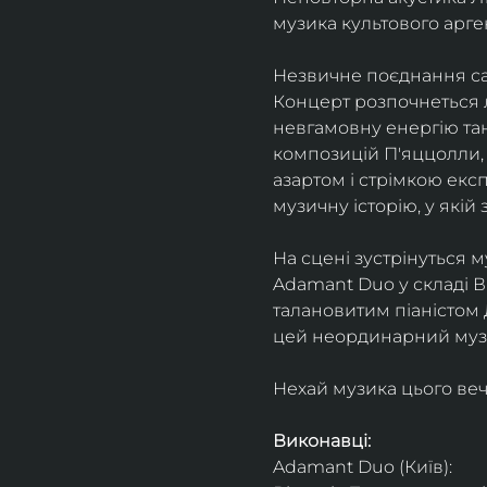
музика культового арг
Незвичне поєднання сак
Концерт розпочнеться л
невгамовну енергію танг
композицій П'яццолли, 
азартом і стрімкою експ
музичну історію, у якій 
На сцені зустрінуться м
Adamant Duo у складі Ві
талановитим піаністом
цей неординарний музи
Нехай музика цього веч
Виконавці: 
Adamant Duo (Київ): 