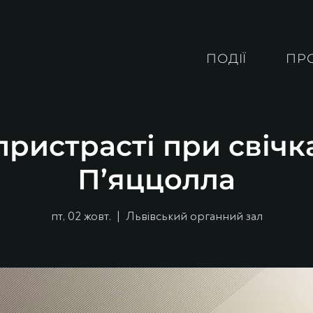
ПОДІЇ
ПР
ристрасті при свічк
П’яццолла
пт, 02 жовт.
  |  
Львівський органний зал