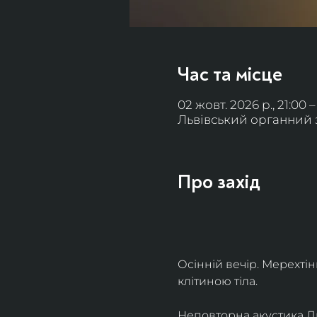
Час та місце
02 жовт. 2026 р., 21:00 –
Львівський органний за
Про захід
Осінній вечір. Мерехті
клітиною тіла. 
Неповторна акустика Льв