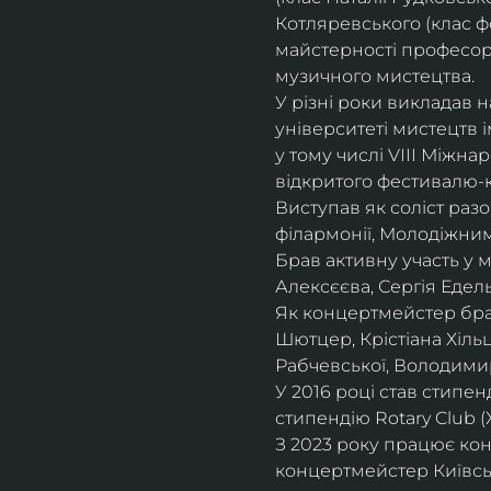
Котляревського (клас ф
майстерності професорки
музичного мистецтва.
У різні роки викладав 
університеті мистецтв 
у тому числі VIII Міжна
відкритого фестивалю-ко
Виступав як соліст раз
філармонії, Молодіжни
Брав активну участь у
Алексєєва, Сергія Едель
Як концертмейстер брав
Шютцер, Крістіана Хіль
Рабчевської, Володими
У 2016 році став стипен
стипендію Rotary Club (
З 2023 року працює кон
концертмейстер Київськ