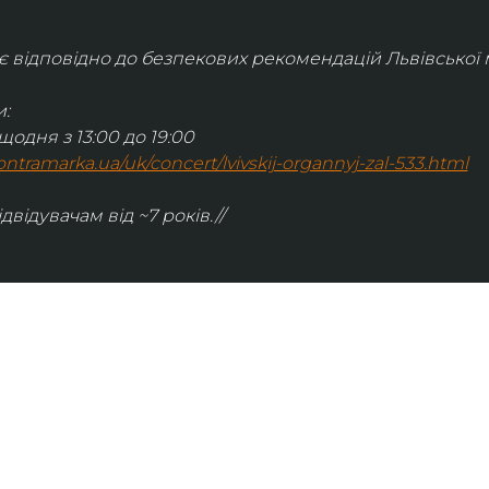
відповідно до безпекових рекомендацій Львівської м
:
щодня з 13:00 до 19:00
.kontramarka.ua/uk/concert/lvivskij-organnyj-zal-533.html
ідвідувачам від ~7 років.//
ІНФОРМАЦІЯ
ональну
команда
ive. Сьогодні
правила відвідування
як влаштовано орган