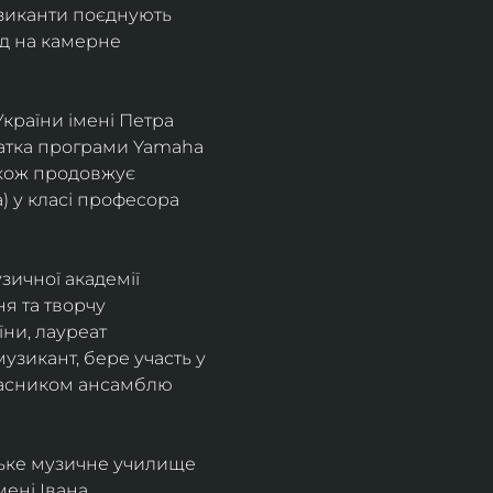
узиканти поєднують 
д на камерне 
країни імені Петра 
іатка програми Yamaha 
також продовжує 
 у класі професора 
зичної академії 
я та творчу 
ни, лауреат 
зикант, бере участь у 
учасником ансамблю 
ське музичне училище 
ені Івана 