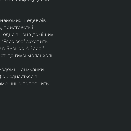
знайомих шедеврів. 
 пристрасть і 
– одна з найвідоміших 
“Escolaso” захопить 
 в Буенос-Айресі” – 
ті до тихої меланхолії. 
кадемічної музики. 
 об’єднається з 
рмонійно доповнить 