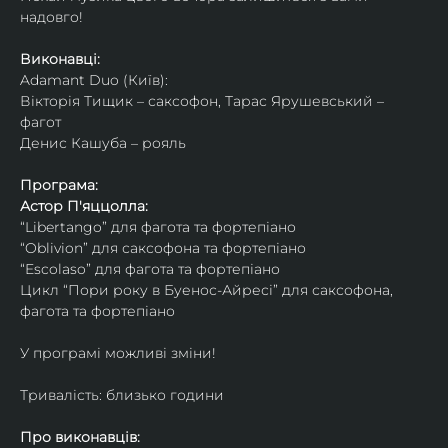
надовго!
Виконавці: 
Adamant Duo (Київ): 
Вікторія Тищик – саксофон, Тарас Ярушевський – 
фагот
Денис Кашуба – рояль
Програма:
Астор П'яццолла:
“Libertango” для фагота та фортепіано
“Oblivion” для саксофона та фортепіано
“Escolaso” для фагота та фортепіано
Цикл “Пори року в Буенос-Айресі” для саксофона, 
фагота та фортепіано
У програмі можливі зміни!
Тривалість: близько години
Про виконавців: