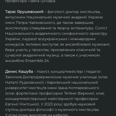
професора Павла Гуснара.
Тарас Ярушевський
 – фаготист, доктор мистецтва, 
випускник Національної музичної академії України 
імені Петра Чайковського, де також завершив 
асистентуру-стажування та творчу аспірантуру. Соліст 
Національного академічного симфонічного оркестру 
України, лауреат всеукраїнських і міжнародних 
конкурсів. Активно виступає як ансамблевий музикант, 
бере участь у проєктах, присвячених класичній та 
сучасній академічній музиці, а також є учасником 
ансамблю Ensemble 24.
Денис Кашуба
 – піаніст, концертмейстер і педагог. 
Закінчив Дніпродзержинське музичне училище (клас 
Наталії Рудковської) і Харківський національний 
університет мистецтв імені Івана Котляревського 
(клас фортепіано професорки Тетяни Веркіної, клас 
концертмейстерської майстерності професорки 
Євгенії Нікітської). У 2023 році здобув науковий 
ступінь доктора філософії з музичного мистецтва.
У різні роки викладав на кафедрі 