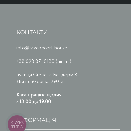
КОНТАКТИ
info@lvivconcert.house
+38 098 871 0180 (лінія 1)
вулиця Степана Бандери 8,
Львів, Україна, 79013
Каса працює щодня
з 13:00 до 19:00
ІНФОРМАЦІЯ
КНОПКА
ЗВ'ЯЗКУ