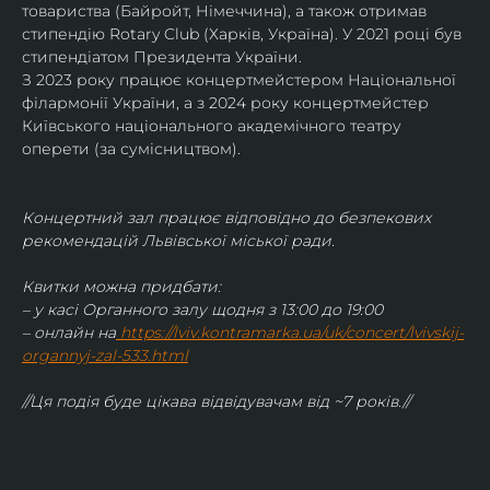
товариства (Байройт, Німеччина), а також отримав
стипендію Rotary Club (Харків, Україна). У 2021 році був 
стипендіатом Президента України. 
З 2023 року працює концертмейстером Національної 
філармонії України, а з 2024 року концертмейстер 
Київського національного академічного театру 
оперети (за сумісництвом).
Концертний зал працює відповідно до безпекових 
рекомендацій Львівської міської ради.
Квитки можна придбати:
– у касі Органного залу щодня з 13:00 до 19:00
– онлайн на
https://lviv.kontramarka.ua/uk/concert/lvivskij-
organnyj-zal-533.html
//Ця подія буде цікава відвідувачам від ~7 років.//