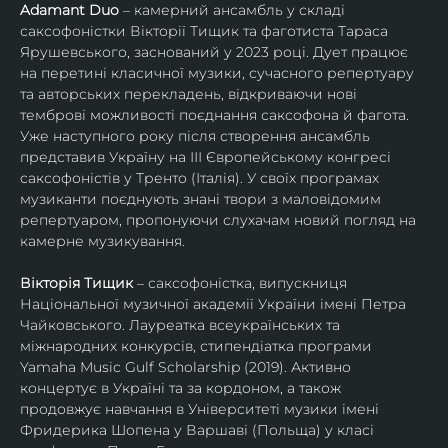
Adamant Duo
 – камерний ансамбль у складі 
саксофоністки Вікторії Тищик та фаготиста Тараса 
Ярушевського, заснований у 2023 році. Дует працює 
на перетині класичної музики, сучасного репертуару 
та авторських перекладень, відкриваючи нові 
темброві можливості поєднання саксофона й фагота. 
Уже наступного року після створення ансамбль 
представив Україну на ІІІ Європейському конгресі 
саксофоністів у Тренто (Італія). У своїх програмах 
музиканти поєднують знані твори з маловідомим 
репертуаром, пропонуючи слухачам новий погляд на 
камерне музикування.
Вікторія Тищик
 – саксофоністка, випускниця 
Національної музичної академії України імені Петра 
Чайковського. Лауреатка всеукраїнських та 
міжнародних конкурсів, стипендіатка програми 
Yamaha Music Gulf Scholarship (2019). Активно 
концертує в Україні та за кордоном, а також 
продовжує навчання в Університеті музики імені 
Фридерика Шопена у Варшаві (Польща) у класі 