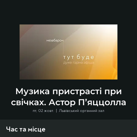
Музика пристрасті при
свічках. Астор П’яццолла
пт, 02 жовт.
  |  
Львівський органний зал
Час та місце