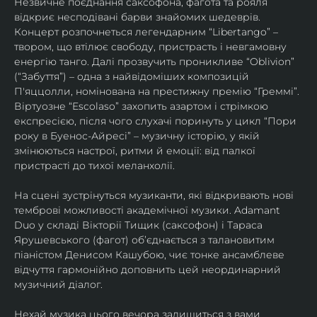
Незвичне поєднання саксофона, фагота та рояля 
відкриє несподівані барви знайомих шедеврів. 
Концерт розпочнеться легендарним “Libertango” – 
твором, що втілює свободу, пристрасть і невгамовну 
енергію танго. Далі прозвучить проникливе “Oblivion” 
(“Забуття”) – одна з найвідоміших композицій 
П'яццолли, номінована на престижну премію “Греммі”. 
Віртуозне “Escolaso” захопить азартом і стрімкою 
експресією, після чого слухачі поринуть у цикл “Пори 
року в Буенос-Айресі” – музичну історію, у якій 
змінюються настрої, ритми й емоції: від палкої 
пристрасті до тихої меланхолії. 
На сцені зустрінуться музиканти, які відкривають нові 
темброві можливості академічної музики. Adamant 
Duo у складі Вікторії Тищик (саксофон) і Тараса 
Ярушевського (фагот) об’єднається з талановитим 
піаністом Денисом Кашубою, чиє тонке ансамблеве 
відчуття гармонійно доповнить цей неординарний 
музичний діалог.
Нехай музика цього вечора залишиться з вами 