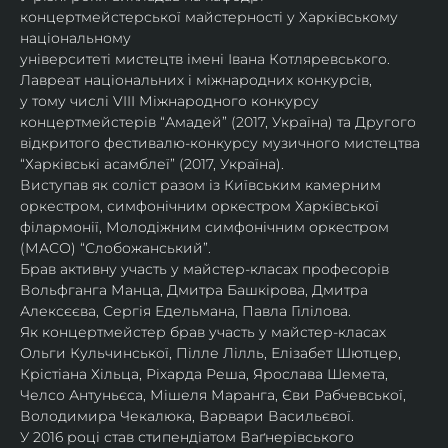
концертмейстерської майстерності у Харківському 
національному
університеті мистецтв імені Івана Котляревського. 
Лавреат національних і міжнародних конкурсів,
у тому числі VIII Міжнародного конкурсу 
концертмейстерів “Амадей” (2017, Україна) та Другого
відкритого фестивалю-конкурсу музичного мистецтва 
“Харківські асамблеї” (2017, Україна).
Виступав як соліст разом із Київським камерним 
оркестром, симфонічним оркестром Харківської
філармонії, Молодіжним симфонічним оркестром 
(МАСО) “Слобожанський”.
Брав активну участь у майстер-класах професорів 
Вольфганга Манца, Дмитра Башкірова, Дмитра
Алексєєва, Сергія Едельмана, Павла Гілілова.
Як концертмейстер брав участь у майстер-класах 
Ольги Кульчинської, Пілле Лілль, Елізабет Шютцер, 
Крістіана Хільца, Ріхарда Реша, Ярослава Шемета, 
Челсо Антуньєса, Мішеля Маранга, Єви Рабчевської, 
Володимира Чекалюка, Варвари Васильєвої.
У 2016 році став стипендіатом Ваґнерівського 