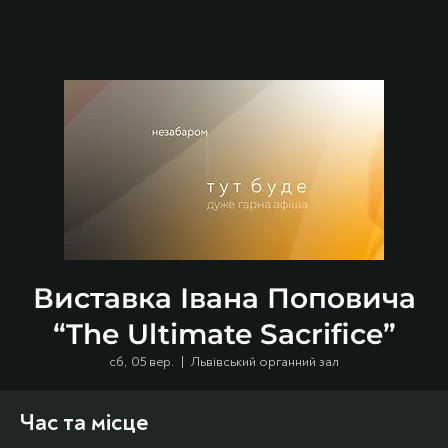
Виставка Івана Поповича
“The Ultimate Sacrifice”
сб, 05 вер.
  |  
Львівський органний зал
Час та місце