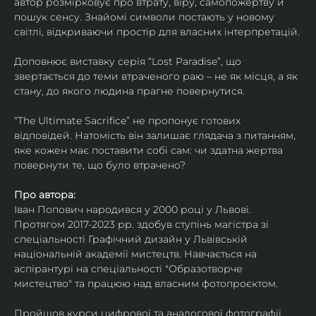
автор розмірковує про втрату, віру, самопожертву й 
пошук сенсу. Знайомі символи постають у новому 
світлі, відкриваючи простір для власних інтерпретацій.
Доповнює виставку серія “Lost Paradise”, що 
звертається до теми втраченого раю – не як місця, а як 
стану, до якого людина прагне повернутися.
“The Ultimate Sacrifice” не пропонує готових 
відповідей. Натомість він залишає глядача з питанням, 
яке кожен має поставити собі сам: чи здатна жертва 
повернути те, що було втрачено?
Про автора:
Іван Попович народився у 2000 році у Львові. 
Протягом 2017-2023 рр. здобув ступінь магістра зі 
спеціальності Графічний дизайн у Львівській 
національній академії мистецтв. Навчається на 
аспірантурі на спеціальності "Образотворче 
мистецтво" та працюю над власним фотопроєктом.
Пройшов курси цифрової та аналогової фотографії. 