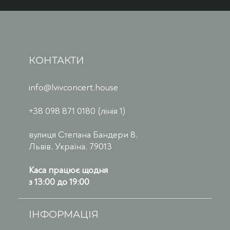
КОНТАКТИ
info@lvivconcert.house
+38 098 871 0180 (лінія 1)
вулиця Степана Бандери 8,
Львів, Україна, 79013
Каса працює щодня
з 13:00 до 19:00
ІНФОРМАЦІЯ