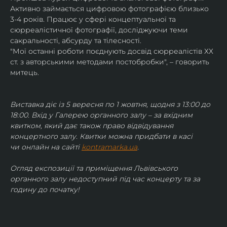
Активно займається цифровою фотографією близько 
3-4 років. Працює у сфері концептуальної та 
сюрреалістичної фотографії, досліджуючи теми 
сакральності, абсурду та тілесності.
"Мої останні роботи поєднують досвід сюрреалістів ХХ 
ст. з авторськими методами постобробки", – говорить 
митець.
Виставка діє із 5 вересня по 1 жовтня, щодня з 13:00 до 
18:00. Вхід у Галерею органного залу – за вхідним 
квитком, який дає також право відвідування 
концертного залу. Квитки можна придбати в касі 
чи онлайн на сайті 
kontramarka.ua
.
Огляд експозиції та приміщення Львівського 
органного залу недоступний під час концерту та за 
годину до початку!