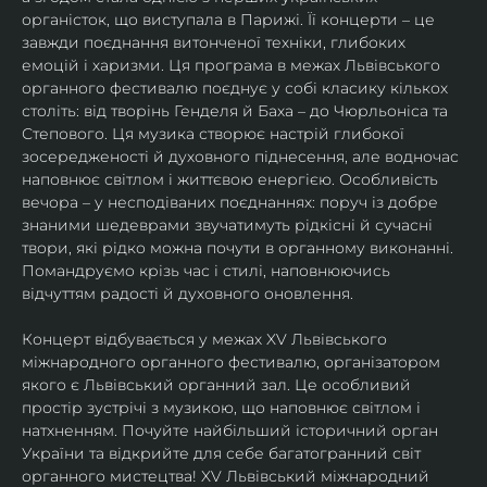
органісток, що виступала в Парижі. Її концерти – це 
завжди поєднання витонченої техніки, глибоких 
емоцій і харизми. Ця програма в межах Львівського 
органного фестивалю поєднує у собі класику кількох 
століть: від творінь Генделя й Баха – до Чюрльоніса та 
Степового. Ця музика створює настрій глибокої 
зосередженості й духовного піднесення, але водночас 
наповнює світлом і життєвою енергією. Особливість 
вечора – у несподіваних поєднаннях: поруч із добре 
знаними шедеврами звучатимуть рідкісні й сучасні 
твори, які рідко можна почути в органному виконанні.
Помандруємо крізь час і стилі, наповнюючись 
відчуттям радості й духовного оновлення.
Концерт відбувається у межах XV Львівського 
міжнародного органного фестивалю, організатором 
якого є Львівський органний зал. Це особливий 
простір зустрічі з музикою, що наповнює світлом і 
натхненням. Почуйте найбільший історичний орган 
України та відкрийте для себе багатогранний світ 
органного мистецтва! XV Львівський міжнародний 