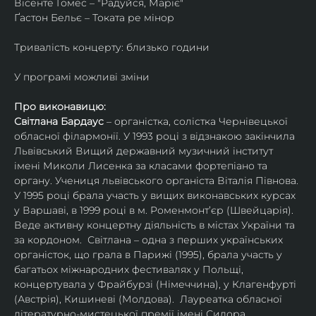
Вісенте Гомес – "Радуйся, Маріє"
Ґастон Бельє – Токата ре мінор
Тривалість концерту: близько години
У програмі можливі зміни
Про виконавицю:
Світлана Бардаус
 – органістка, солістка Чернівецької 
обласної філармонії. У 1993 році з відзнакою закінчила 
Львівський Вищий державний музичний інститут 
імені Миколи Лисенка за класами фортепіано та 
органу. Учениця львівського органіста Віталія Півнова. 
У 1995 році брала участь у вищих виконавських курсах 
у Варшаві, в 1999 році в м. Роменмонт’єр (Швейцарія).
Веде активну концертну діяльність в містах України та 
за кордоном.  Світлана – одна з перших українських 
органісток, що грала в Парижі (1995), брала участь у 
багатьох міжнародних фестивалях у Польщі, 
концертувала у Фрайбурзі (Німеччина), у Клагенфурті 
(Австрія), Кишиневі (Молдова).  Лауреатка обласної 
літературно-мистецької премії імені Сидора 