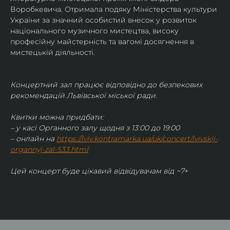
Воробкевича. Отримала подяку Міністерства культури 
України за значний особистий внесок у розвиток 
національного музичного мистецтва, високу 
професійну майстерність та вагомі досягнення в 
мистецькій діяльності. 
Концертний зал працює відповідно до безпекових 
рекомендацій Львівської міської ради.
Квитки можна придбати:
– у касі Органного залу щодня з 13:00 до 19:00
– онлайн на 
https://lviv.kontramarka.ua/uk/concert/lvivskij-
organnyj-zal-533.html
Цей концерт буде цікавий відвідувачам від ~7+