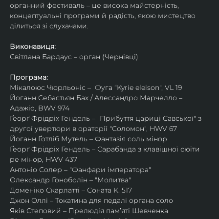
органний фестиваль – це висока майстерність, 
концептуальні програми й радість, якою мистецтво 
ділиться зі слухачами.
Виконавиця:
Світлана Бардаус – орган (Чернівці)
Програма:
Мікалоюс Чюрльоніс –  Фуга “Kyrie eleison", VL 19
Йоганн Себастьян Бах / Алессандро Марчелло – 
Адажіо, BWV 974
Ґеорґ Фрідріх Гендель – "Прибуття цариці Савської" з 
другої увертюри в ораторії "Соломон", HWV 67
Йоганн Ґотліб Мутель – Фантазія соль мінор
Ґеорґ Фрідріх Гендель – Сарабанда з клавішної сюїти 
ре мінор, HWV 437
Антоніо Солер – "Фанфари імператора"
Олександр Гоноболін – "Молитва"
Доменіко Скарлатті – Соната K. 517
Джон Оллі – Токатина для педалі органа соло
Яків Степовий – Прелюдія пам’яті Шевченка