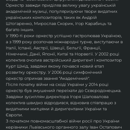
Оркестр завжди приділяв велику увагу українській 
академічній музиці, популяризуючи твори видатних 
українських композиторів, таких як Андрій 
Штогаренко, Мирослав Скорик, Ігор Карабиць та 
багато інших.
У 1990-ті роки оркестр успішно гастролював Україною, 
а з 1999 року розпочав міжнародні турне, виступаючи в 
Італії, Іспанії, Австрії, Швеції, Бельгії, Франції, 
Німеччині, Данії, Японії, Китаї та Норвегії. У 2002 році 
колектив очолив австрійський диригент і композитор 
Курт Шмід, завдяки якому почався новий етап 
розвитку оркестру. У 2006 році симфонічний 
оркестр отримав звання "Академічний".
Після початку війни на сході України у 2014 році 
оркестр був змушений переїхати до Сєвєродонецька. 
Завдяки зусиллям директора Ігоря Шаповалова 
колектив швидко відродився, відновив співпрацю з 
видатними митцями й диригентами України та 
Європи.
З початком повномасштабної війни росії про України 
керівники Львівського органного залу Іван Остапович 