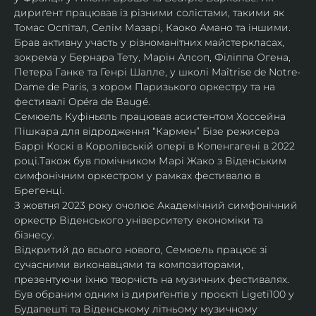
дириґент працював із різними солістами, такими як 
Томас Оспітал, Селім Мазарі, Каоко Амано та іншими. 
Брав активну участь у різноманітних майстеркласах, 
зокрема у Бернара Тету, Марін Алсоп, Філіппа Огена, 
Петера Ганке та Генрі Шалле, у школі Maîtrise de Notre-
Dame de Paris, з хором Паризького оркестру та на 
фестивалі Opéra de Baugé.
Семюель Куфіньяль працював асистентом Хоссейна 
Пішкара для відродження “Кармен” Бізе режисера 
Баррі Коскі в Королівській опері в Копенгагені в 2022 
році.Також був помічником Марі Жако з Віденським 
симфонічним оркестром у рамках фестивалю в 
Брегенці. 
З жовтня 2023 року очолює Академічний симфонічний 
оркестр Віденського університету економіки та 
бізнесу.
Відкритий до всього нового, Семюель працює зі 
сучасними виконавцями та композиторами, 
презентуючи їхню творчість на музичних фестивалях. 
Був обраним одним із дириґентів у проєкті Ligeti100 у 
Будапешті та Віденському літньому музичному 