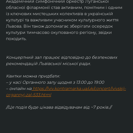
Академічний симфонічний оркестр Луганської 
обласної філармонії став активним, помітним і одним 
із ключових мистецьких колективів в українській 
культурі та важливим учасником культурного життя 
Львова. Він також допомагає зберігати осередок 
культури тимчасово окупованого регіону, звідки 
походить.
Концертний зал працює відповідно до безпекових 
рекомендацій Львівської міської ради.
Квитки можна придбати:
– у касі Органного залу щодня з 13:00 до 19:00
– онлайн на
https://lviv.kontramarka.ua/uk/concert/lvivskij-
organnyj-zal-533.html
//Ця подія буде цікава відвідувачам від ~7 років.//