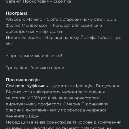
Євгенія Прокопович – скрипка
Програма:
Альберік Маньяр – Сюїта в старовинному стилі, ор. 2
Фелікс Мендельсон – Концерт для скрипки з 
оркестром мі мінор, ор. 64
Йоганнес Брамс – Варіації на тему Йозефа Гайдна, ор. 
56a
У програмі можливі зміни!
Тривалість: близько години
Про виконавців:
Семюель Куфіньяль
 – дириґент (Франція). Випускник 
Віденського університету музики та сценічних 
мистецтв. У 2019 році він вивчав оркестрове 
дириґування у професора Сімеона Піронкова та 
оперний акомпанемент у професора Андреаса 
Хеннінга у Відні.
Перед цим вивчав оркестрове та хорове дириґування 
у Франції у Ніколя Брошо та Беатріс Варкольє. Як 