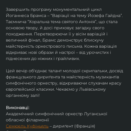
Завершить програму монументальний цикл 
Йоганнеса Брамса – “Варіації на тему Йозефа Гайдна”. 
Таємнича “Хоральна тема святого Антонія”, що стала 
основою твору, й досі приховує загадку свого 
походження. Перетворюючи її у вісім варіацій і 
величний фінал, Брамс демонструє блискучу 
майстерність оркестрового письма. Кожна варіація 
відкриває нові образи й настрої – від урочистих і 
піднесених до ніжних і грайливих. 
Цей вечір об'єднає талант молодої скрипальки, досвід 
французького дириґента та майстерність музикантів 
симфонічного оркестру, відкриваючи слухачам красу 
європейської класики. Чекаємо у Львівському 
органному залі!
Виконавці:
Академічний симфонічний оркестр Луганської 
обласної філармонії
Семюель Куфіньяль
 – дириґент (Франція)