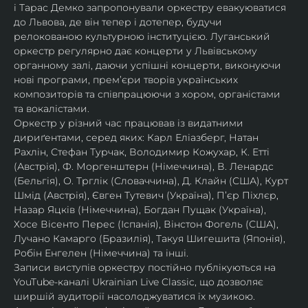
і Тарас Демко запропонували оркестру евакуюватися 
до Львова, де він тепер і дотепер, будучи 
релокованою культурною інституцією. Луганський 
оркестр регулярно дає концерти у Львівському 
органному залі, даючи успішні концерти, виконуючи 
нові програми, прем’єри творів українських 
композиторів та співпрацюючи з хором, органістами 
та вокалістами.
Оркестр у різний час працював із видатними 
дириґентами, серед яких: Карл Еліазберг, Натан 
Рахлін, Стефан Турчак, Володимир Кожухар, К. Етті 
(Австрія), Ф. Моргенштерн (Німеччина), В. Ленардс 
(Бельгія), О. Трглік (Словаччина), Д. Клайн (США), Курт 
Шмід (Австрія), Євген Тутевич (Україна), П’єр Піхлєр, 
Назар Яцків (Німеччина), Богдан Пущак (Україна), 
Хосе Вісенто Перес (Іспанія), Вінстон Фогель (США), 
Лучано Камарго (Бразилія), Такуя Шигешита (Японія), 
Робін Енгелен (Німеччина) та інші.
Записи виступів оркестру постійно публікуються на 
YouTube-каналі Ukrainian Live Classic, що дозволяє 
ширшій аудиторії насолоджуватися їх музикою​.