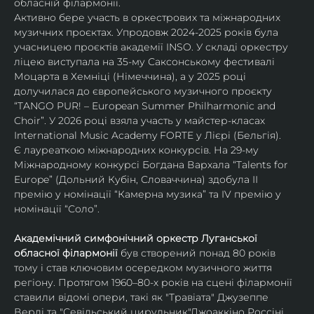
обласній філармонії.
Активно бере участь в оркестрових та міжнародних 
музичних проєктах. Упродовж 2024-2025 років була 
учасницею проєктів академії INSO. У складі оркестру 
ліцею виступала на 35-му Саксонському фестивалі 
Моцарта в Хемніці (Німеччина), а у 2025 році 
долучилася до європейського музичного проєкту 
“TANGO PUR! – European Summer Philharmonic and 
Choir”. У 2026 році взяла участь у майстер-класах 
International Music Academy FORTE у Лієрі (Бельгія).
Є лауреаткою міжнародних конкурсів. На 29-му 
Міжнародному конкурсі Богдана Вархала “Talents for 
Europe” (Дольний Кубін, Словаччина) здобула ІІ 
премію у номінації “Камерна музика” та IV премію у 
номінації “Соло”.
Академічний симфонічний оркестр Луганської 
обласної філармонії
 був створений понад 80 років 
тому і став ключовим осередком музичного життя 
регіону. Протягом 1960–80-х років на сцені філармонії 
ставили відомі опери, такі як "Травіата" Джузеппе 
Верді та "Севільський цирульник"Джоаккіно Россіні. 