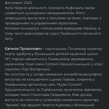
фестивалі 2023.
Крім творчої діяльності, Семюель Куфіньяль також 
цікавиться культурним менеджментом. Його 
запрошують виступати з лекціями на теми, пов’язані з 
проведенням та управлінням проєктами.
Активно концертує і кілька разів відвідував Україну, в 
тому числі дириґував на сцені Львівського органного 
залу. 
Євгенія Прокопович
 – скрипалька. Початкову музичну 
освіту здобула у Вінницькій дитячій музичній школі 
№1. Наразі навчається у Львівському державному 
музичному ліцеї імені Соломії Крушельницької у класі 
скрипки Лідії Футорської.
Як солістка та у складі камерних ансамблів регулярно 
виступає на концертних сценах Львова, зокрема у 
Львівському органному залі, Музеї Соломії 
Крушельницької та Львівському музичному фаховому 
коледжі імені Станіслава Людкевича. Має досвід 
виступу як солістка у супроводі камерного оркестру 
“Арката” під орудою Георгія Куркова у Вінницькій 