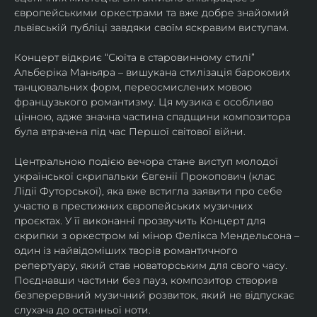
європейськими оркестрами та вже добре знайомий 
львівській публіці завдяки своїм яскравим виступам. 
Концерт відкриє “Сюїта в старовинному стилі” 
Альберіка Маньяра – вишукана стилізація барокових 
танцювальних форм, переосмислених мовою 
французького романтизму. Ця музика є особливо 
цінною, адже значна частина спадщини композитора 
була втрачена під час Першої світової війни. 
Центральною подією вечора стане виступ молодої 
української скрипальки Євгенії Прокопович (клас 
Лідії Футорської), яка вже встигла заявити про себе 
участю в престижних європейських музичних 
проєктах. У її виконанні прозвучить Концерт для 
скрипки з оркестром мі мінор Фелікса Мендельсона – 
один із найвідоміших творів романтичного 
репертуару, який став новаторським для свого часу. 
Поєднавши частини без пауз, композитор створив 
безперервний музичний розвиток, який не відпускає 
слухача до останньої ноти. 