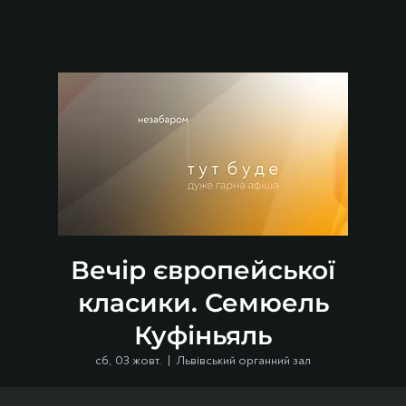
Вечір європейської
класики. Семюель
Куфіньяль
сб, 03 жовт.
  |  
Львівський органний зал