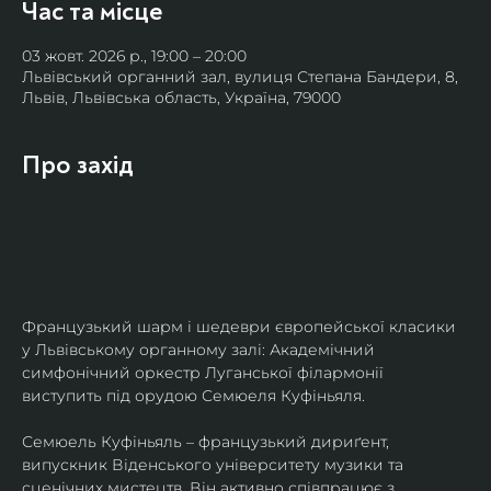
Час та місце
03 жовт. 2026 р., 19:00 – 20:00
Львівський органний зал, вулиця Степана Бандери, 8,
Львів, Львівська область, Україна, 79000
Про захід
Французький шарм і шедеври європейської класики 
у Львівському органному залі: Академічний 
симфонічний оркестр Луганської філармонії 
виступить під орудою Семюеля Куфіньяля.
Семюель Куфіньяль – французький дириґент, 
випускник Віденського університету музики та 
сценічних мистецтв. Він активно співпрацює з 