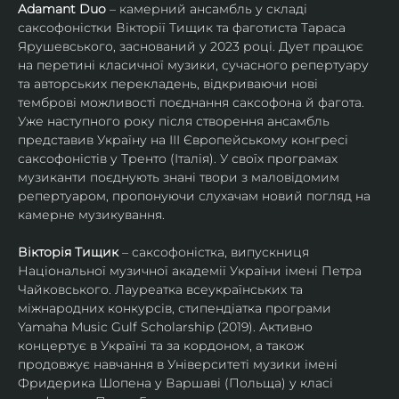
Adamant Duo
 – камерний ансамбль у складі 
саксофоністки Вікторії Тищик та фаготиста Тараса 
Ярушевського, заснований у 2023 році. Дует працює 
на перетині класичної музики, сучасного репертуару 
та авторських перекладень, відкриваючи нові 
темброві можливості поєднання саксофона й фагота. 
Уже наступного року після створення ансамбль 
представив Україну на ІІІ Європейському конгресі 
саксофоністів у Тренто (Італія). У своїх програмах 
музиканти поєднують знані твори з маловідомим 
репертуаром, пропонуючи слухачам новий погляд на 
камерне музикування.
Вікторія Тищик
 – саксофоністка, випускниця 
Національної музичної академії України імені Петра 
Чайковського. Лауреатка всеукраїнських та 
міжнародних конкурсів, стипендіатка програми 
Yamaha Music Gulf Scholarship (2019). Активно 
концертує в Україні та за кордоном, а також 
продовжує навчання в Університеті музики імені 
Фридерика Шопена у Варшаві (Польща) у класі 