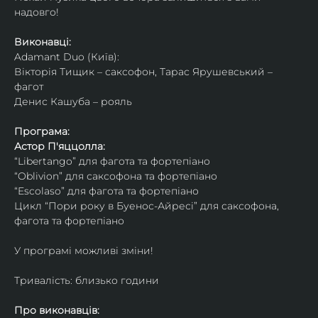
надовго!
Виконавці: 
Adamant Duo (Київ): 
Вікторія Тищик – саксофон, Тарас Ярушевський – 
фагот
Денис Кашуба – рояль
Програма:
Астор П'яццолла:
“Libertango” для фагота та фортепіано
“Oblivion” для саксофона та фортепіано
“Escolaso” для фагота та фортепіано
Цикл “Пори року в Буенос-Айресі” для саксофона, 
фагота та фортепіано
У програмі можливі зміни!
Тривалість: близько години
Про виконавців: