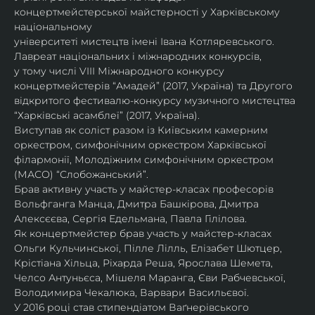
концертмейстерської майстерності у Харківському 
національному
університеті мистецтв імені Івана Котляревського. 
Лавреат національних і міжнародних конкурсів,
у тому числі VIII Міжнародного конкурсу 
концертмейстерів “Амадей” (2017, Україна) та Другого
відкритого фестивалю-конкурсу музичного мистецтва 
“Харківські асамблеї” (2017, Україна).
Виступав як соліст разом із Київським камерним 
оркестром, симфонічним оркестром Харківської
філармонії, Молодіжним симфонічним оркестром 
(МАСО) “Слобожанський”.
Брав активну участь у майстер-класах професорів 
Вольфганга Манца, Дмитра Башкірова, Дмитра
Алексєєва, Сергія Едельмана, Павла Гілілова.
Як концертмейстер брав участь у майстер-класах 
Ольги Кульчинської, Пілле Лілль, Елізабет Шютцер, 
Крістіана Хільца, Ріхарда Реша, Ярослава Шемета, 
Челсо Антуньєса, Мішеля Маранга, Єви Рабчевської, 
Володимира Чекалюка, Варвари Васильєвої.
У 2016 році став стипендіатом Ваґнерівського 