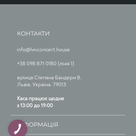
КОНТАКТИ
info@lvivconcert.house
+38 098 871 0180 (лінія 1)
вулиця Степана Бандери 8,
Львів, Україна, 79013
Каса працює щодня
з 13:00 до 19:00
ІНФОРМАЦІЯ
КНОПКА
ЗВ'ЯЗКУ