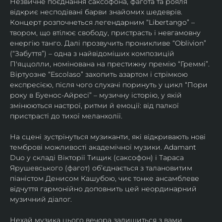
Незвичне поєднання саксофона, фагота та рояля 
відкриє несподівані барви знайомих шедеврів. 
Концерт розпочнеться легендарним “Libertango” – 
твором, що втілює свободу, пристрасть і невгамовну 
енергію танго. Далі прозвучить проникливе “Oblivion” 
(“Забуття”) – одна з найвідоміших композицій 
П'яццолли, номінована на престижну премію “Греммі”. 
Віртуозне “Escolaso” захопить азартом і стрімкою 
експресією, після чого слухачі поринуть у цикл “Пори 
року в Буенос-Айресі” – музичну історію, у якій 
змінюються настрої, ритми й емоції: від палкої 
пристрасті до тихої меланхолії. 
На сцені зустрінуться музиканти, які відкривають нові 
темброві можливості академічної музики. Adamant 
Duo у складі Вікторії Тищик (саксофон) і Тараса 
Ярушевського (фагот) об’єднається з талановитим 
піаністом Денисом Кашубою, чиє тонке ансамблеве 
відчуття гармонійно доповнить цей неординарний 
музичний діалог.
Нехай музика цього вечора залишиться з вами 