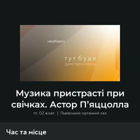
Музика пристрасті при
свічках. Астор П’яццолла
пт, 02 жовт.
  |  
Львівський органний зал
Час та місце