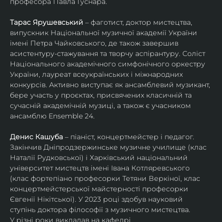
професора Павла Гуснара.
Тарас Ярушевський
 – фаготист, доктор мистецтва, 
випускник Національної музичної академії України 
імені Петра Чайковського, де також завершив 
асистентуру-стажування та творчу аспірантуру. Соліст 
Національного академічного симфонічного оркестру 
України, лауреат всеукраїнських і міжнародних 
конкурсів. Активно виступає як ансамблевий музикант, 
бере участь у проєктах, присвячених класичній та 
сучасній академічній музиці, а також є учасником 
ансамблю Ensemble 24.
Денис Кашуба
 – піаніст, концертмейстер і педагог. 
Закінчив Дніпродзержинське музичне училище (клас 
Наталії Рудковської) і Харківський національний 
університет мистецтв імені Івана Котляревського 
(клас фортепіано професорки Тетяни Веркіної, клас 
концертмейстерської майстерності професорки 
Євгенії Нікітської). У 2023 році здобув науковий 
ступінь доктора філософії з музичного мистецтва.
У різні роки викладав на кафедрі 