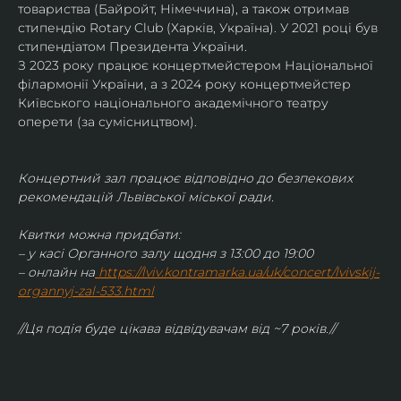
товариства (Байройт, Німеччина), а також отримав
стипендію Rotary Club (Харків, Україна). У 2021 році був 
стипендіатом Президента України. 
З 2023 року працює концертмейстером Національної 
філармонії України, а з 2024 року концертмейстер 
Київського національного академічного театру 
оперети (за сумісництвом).
Концертний зал працює відповідно до безпекових 
рекомендацій Львівської міської ради.
Квитки можна придбати:
– у касі Органного залу щодня з 13:00 до 19:00
– онлайн на
https://lviv.kontramarka.ua/uk/concert/lvivskij-
organnyj-zal-533.html
//Ця подія буде цікава відвідувачам від ~7 років.//