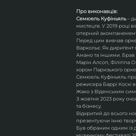
Про виконавців:
Семюель Куфіньяль
 – 
мистецтв. У 2019 році 
оперний акомпанемент 
Перед цим вивчав оркес
Варкольє. Як дириґент п
Амано та іншими. Брав 
Марін Алсоп, Філіппа Ог
хором Паризького оркес
Семюель Куфіньяль пра
режисера Баррі Коскі в
Жако з Віденським сим
З жовтня 2023 року оч
та бізнесу.
Відкритий до всього н
презентуючи їхню творч
Був обраним одним із ди
музичному фестивалі 20