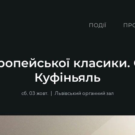
ПОДІЇ
ПР
ропейської класики
Куфіньяль
сб, 03 жовт.
  |  
Львівський органний зал