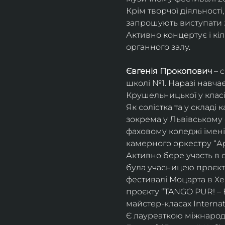
Крім творчої діяльност
запрошують виступати з
Активно концертує і кіл
органного залу. 
Євгенія Прокопович
 – 
школі №1. Наразі навча
Крушельницької у класі 
Як солістка та у склад
зокрема у Львівському 
фаховому коледжі імені 
камерного оркестру “Ар
Активно бере участь в 
була учасницею проєкті
фестивалі Моцарта в Хе
проєкту “TANGO PUR! – E
майстер-класах Internat
Є лауреаткою міжнародн