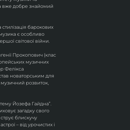
а вже добре знайомий 
 стилізація барокових 
узика є особливо 
ршої світової війни. 
генії Прокопович (клас 
ропейських музичних 
р Фелікса 
став новаторським для 
 музичний розвиток, 
тему Йозефа Гайдна”. 
иховує загадку свого 
нструє блискучу 
трої – від урочистих і 