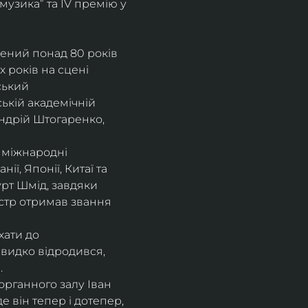
музика” та IV премію у 
рений понад 80 років 
 років на сцені 
ський 
ькій академічній 
ндрій Штогаренко, 
 міжнародні 
нії, Японії, Китаї та 
рт Шмід, завдяки 
стр отримав звання 
хати до 
видко відродився, 
.
рганного залу Іван 
 він тепер і дотепер, 