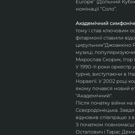
Europe” (Дольний Кубін,
номінації “Соло”.
Академічний симфонічн
тому і став ключовим о
філармонії ставили відо
цирульник"Джоаккіно Ро
музиці, популяризуючи 
Мирослав Скорик, Ігор 
У 1990-ті роки оркестр 
турне, виступаючи в Італії
Норвегії. У 2002 році 
якому почався новий ет
"Академічний".
Після початку війни на 
Сєвєродонецька. Завдя
відновив співпрацю з 
З початком повномасшта
Остапович і Тарас Демк