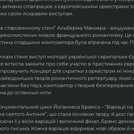
ін активно співпрацює з європейськими оркестрами т
яки своїм яскравим виступам. 
 в старовинному стилі” Альберіка Маньяра – вишукана
реосмислених мовою французького романтизму. Ця м
стина спадщини композитора була втрачена під час Пе
ора стане виступ молодої української скрипальки Єв
 вже встигла заявити про себе участю в престижних єв
ні прозвучить Концерт для скрипки з оркестром мі міно
найвідоміших творів романтичного репертуару, який 
 частини без пауз, композитор створив безперервний
ча до останньої ноти. 
нументальний цикл Йоганнеса Брамса – “Варіації на 
 святого Антонія”, що стала основою твору, й досі пр
чи її у вісім варіацій і величний фінал, Брамс демо
го письма. Кожна варіація відкриває нові образи й нас