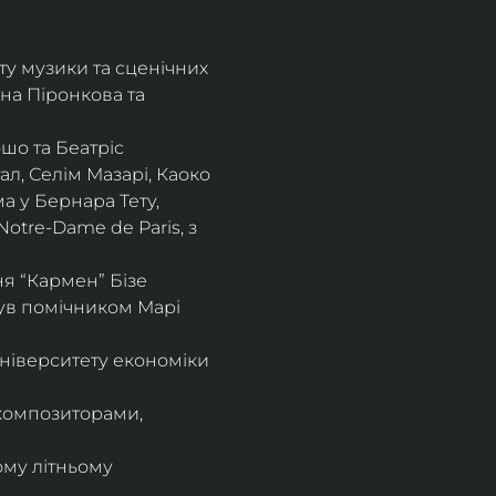
ту музики та сценічних 
на Піронкова та 
шо та Беатріс 
л, Селім Мазарі, Каоко 
а у Бернара Тету, 
otre-Dame de Paris, з 
 “Кармен” Бізе 
був помічником Марі 
ніверситету економіки 
композиторами, 
ому літньому 