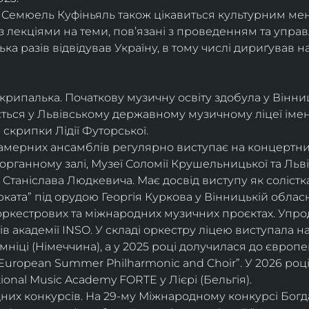
і, Семюель Куфіньяль також цікавиться культурним м
 лекціями на теми, пов’язані з проведенням та упра
ька разів відвідував Україну, в тому числі дириґував н
скрипалька. Початкову музичну освіту здобула у Вінни
ється у Львівському державному музичному ліцеї імені
скрипки Лідії Футорської.
і камерних ансамблів регулярно виступає на концертни
органному залі, Музеї Соломії Крушельницької та Ль
Станіслава Людкевича. Має досвід виступу як солістка
ката” під орудою Георгія Куркова у Вінницькій обласн
оркестрових та міжнародних музичних проєктах. Упро
в академії INSO. У складі оркестру ліцею виступала н
мніці (Німеччина), а у 2025 році долучилася до європ
uropean Summer Philharmonic and Choir”. У 2026 році 
ional Music Academy FORTE у Лієрі (Бельгія).
их конкурсів. На 29-му Міжнародному конкурсі Богдан