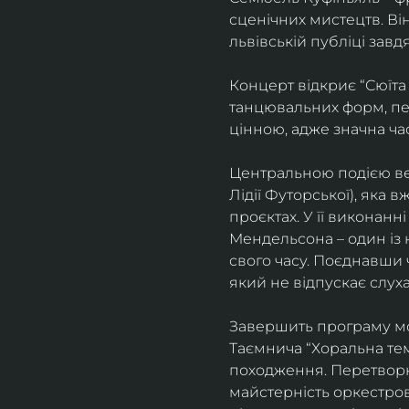
сценічних мистецтв. В
львівській публіці завд
Концерт відкриє “Сюїта
танцювальних форм, пе
цінною, адже значна ча
Центральною подією веч
Лідії Футорської), яка
проєктах. У її виконан
Мендельсона – один із 
свого часу. Поєднавши
який не відпускає слуха
Завершить програму мо
Таємнича “Хоральна тема
походження. Перетворюю
майстерність оркестрово