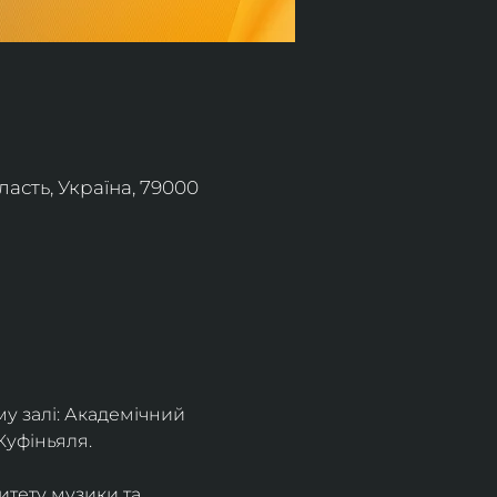
асть, Україна, 79000
 залі: Академічний 
Куфіньяля.
тету музики та 