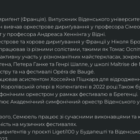
дириґент (Франція). Випускник Віденського університе
він вивчав оркестрове дириґування у професора Сімео
у професора Андреаса Хеннінга у Відні.
трове та хорове дириґування у Франції у Ніколя Бро
рацював із різними солістами, такими як Томас Оспіта
активну участь у різноманітних майстеркласах, зокрем
ена, Петера Ганке та Генрі Шалле, у школі Maîtrise de N
тру та на фестивалі Opéra de Baugé.
цював асистентом Хоссейна Пішкара для відродження
 Королівській опері в Копенгагені в 2022 році.Також 
фонічним оркестром у рамках фестивалю в Брегенці. 
олює Академічний симфонічний оркестр Віденського у
ового, Семюель працює зі сучасними виконавцями та 
ість на музичних фестивалях. 
риґентів у проєкті Ligeti100 у Будапешті та Віденськ
23.