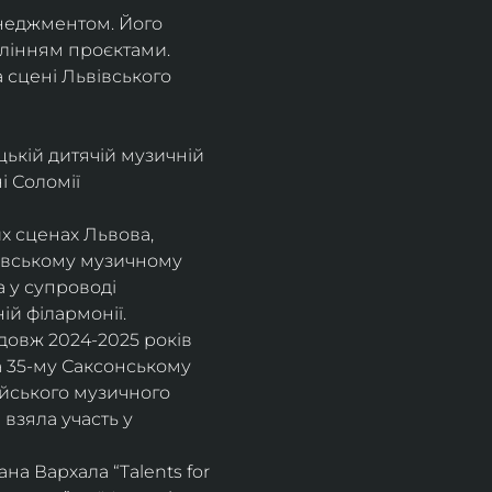
енеджментом. Його 
влінням проєктами.
а сцені Львівського 
цькій дитячій музичній 
 Соломії 
х сценах Львова, 
вівському музичному 
 у супроводі 
ій філармонії.
довж 2024-2025 років 
а 35-му Саксонському 
ейського музичного 
взяла участь у 
а Вархала “Talents for 