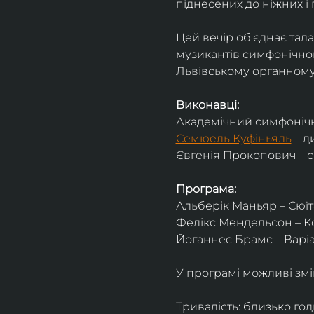
піднесених до ніжних і 
Цей вечір об'єднає тал
музикантів симфонічног
Львівському органному 
Виконавці:
Академічний симфонічн
Семюель Куфіньяль
 – 
Євгенія Прокопович – 
Програма:
Альберік Маньяр – Сюїта
Фелікс Мендельсон – Ко
Йоганнес Брамс – Варіац
У програмі можливі змі
Тривалість: близько го