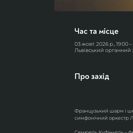
Час та місце
03 жовт. 2026 р., 19:00 –
Львівський органний за
Про захід
Французький шарм і ше
симфонічний оркестр Л
Семюель Куфіньяль – фр