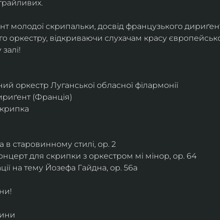
грайливих. 
ант молодої скрипальки, досвід французького дириґент
о оркестру, відкриваючи слухачам красу європейської
залі!
ий оркестр Луганської обласної філармонії
дириґент (Франція)
скрипка
 в старовинному стилі, ор. 2
нцерт для скрипки з оркестром мі мінор, ор. 64
ії на тему Йозефа Гайдна, ор. 56a
ни!
дини