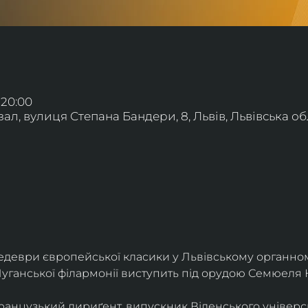
 20:00
л, вулиця Степана Бандери, 8, Львів, Львівська обл
деври європейської класики у Львівському органному
уганської філармонії виступить під орудою Семюеля 
анцузький дириґент, випускник Віденського універси