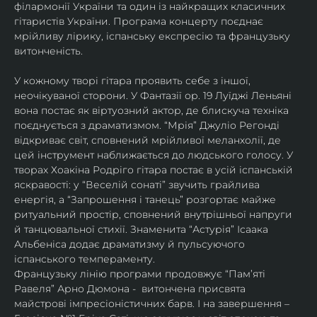
філармонії України та один із найкращих класичних 
гітаристів України. Програма концерту поєднає 
мрійливу лірику, іспанську експресію та французьку 
витонченість.
У кожному творі гітара проявить себе з іншої, 
неочікуваної сторони. У Фантазії ор. 19 Луїджі Леньяні 
вона постає як віртуозний актор, де блискуча техніка 
поєднується з драматизмом. “Мрія” Джуліо Регонді 
відкриває світ, сповнений мрійливої меланхолії, де 
цей інструмент наближається до людського голосу. У 
творах Хоакіна Родріго гітара постає в усій іспанській 
яскравості: у “Веселій сонаті” звучить грайлива 
енергія, а “Запрошення і танець” розгортає майже 
ритуальний простір, сповнений внутрішньої напруги 
й танцювальної стихії. Знаменита “Астурія” Ісаака 
Альбеніса додає драматизму й пульсуючого 
іспанського темпераменту. 
Французьку лінію програми продовжує “Пам’яті 
Равеля” Арно Дюмона -  витончена присвята 
майстрові імпресіоністичних барв. І на завершення – 