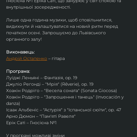
Гносієна №1 Еріка Саті, що занурює у світ спокою та 
внутрішньої зосередженості.
Лише одна година музики, щоб сповільнитися, 
видихнути й налаштуватися на новий ритм перед 
початком осені. Запрошуємо до Львівського 
органного залу!
Виконавець:
Андрій Остапенко
 – гітара
Програма:
Луїджі Леньяні – Фантазія, ор. 19
Джуліо Регонді – "Мрія" (Rêverie), ор. 19
Хоакін Родріго – "Весела соната" (Sonata Giocosa)
Хоакін Родріго – "Запрошення і танець" (Invocación y 
danza)
Ісаак Альбеніс – "Астурія" з "Іспанської сюїти", ор. 47
Арно Дюмон – "Пам'яті Равеля"
Ерік Саті – Гносієна №1
У програмі можливі зміни