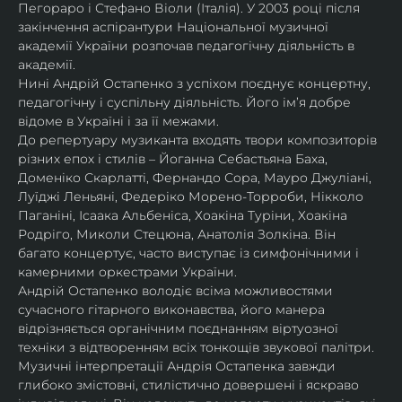
Пегораро і Стефано Віоли (Італія). У 2003 році після 
закінчення аспірантури Національної музичної 
академії України розпочав педагогічну діяльність в 
академії.
Нині Андрій Остапенко з успіхом поєднує концертну, 
педагогічну і суспільну діяльність. Його ім’я добре 
відоме в Україні і за її межами.
До репертуару музиканта входять твори композиторів 
різних епох і стилів – Йоганна Себастьяна Баха, 
Доменіко Скарлатті, Фернандо Сора, Мауро Джуліані, 
Луїджі Леньяні, Федеріко Морено-Торроби, Нікколо 
Паганіні, Ісаака Альбеніса, Хоакіна Туріни, Хоакіна 
Родріго, Миколи Стецюна, Анатолія Золкіна. Він 
багато концертує, часто виступає із симфонічними і 
камерними оркестрами України.
Андрій Остапенко володіє всіма можливостями 
сучасного гітарного виконавства, його манера 
відрізняється органічним поєднанням віртуозної 
техніки з відтворенням всіх тонкощів звукової палітри.
Музичні інтерпретації Андрія Остапенка завжди 
глибоко змістовні, стилістично довершені і яскраво 