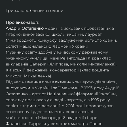
Тривалість: близько години
Про виконавця:
Андрій Остапенко – 
один із яскравих представників 
гітарної виконавської школи України, лауреат 
Міжнародного конкурсу, заслужений артист України, 
соліст Національної філармонії України.
Музичну освіту здобув у Київському державному 
музичному училищі імені Рейнгольда Глієра (клас 
викладачів Валерія Філіппова, Миколи Михайленка), 
Київській державній консерваторії (клас доцента 
Миколи Михайленка).
Під час навчання почав активну концертну діяльність, 
виступаючи в Україні і за її межами. З 1993 року Андрій 
Остапенко – артист Національної філармонії України, 
спочатку працював у складі квартету, а з 1995 року – 
соліст-гітарист філармонії. У 2001 році продовжував 
свою освіту і удосконалення виконавської 
майстерності в Міжнародній академії гітари 
Франсіско Тарреги у видатних маестро Паоло 