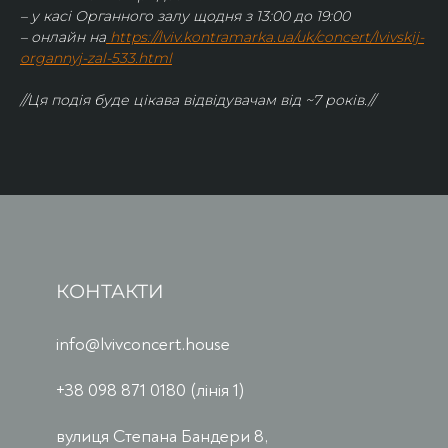
– у касі Органного залу щодня з 13:00 до 19:00
– онлайн на
https://lviv.kontramarka.ua/uk/concert/lvivskij-
organnyj-zal-533.html
//Ця подія буде цікава відвідувачам від ~7 років.//
КОНТАКТИ
info@lvivconcert.house
+38 098 871 0180 (лінія 1)
вулиця Степана Бандери 8,