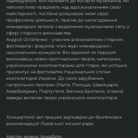
індивідуальні. Він належить до когорти музикантів, які 
наполегливо працюють над вдосконаленням своєї 
майстерності, постійно розширює межі своєї 
професійної діяльності, прагне до налагодження 
міжнародних зв’язків з видатними музикантами світу у 
сфері гітарного виконавства.
Андрій Остапенко – учасник різноманітних гітарних 
фестивалів і форумів, член журі міжнародних і 
національних конкурсів. Він відомий як перший 
виконавець нових оригінальних творів, написаних 
українськими композиторами для гітари, які успішно 
презентує на фестивалях Національної спілки 
композиторів України. До своїх зарубіжних 
гастрольних програм (Італія, Польща, Швейцарія, 
Азербайджан, Португалія, Велика Британія, Іспанія) 
завжди включає твори українських композиторів.
Концертний зал працює відповідно до безпекових 
рекомендацій Львівської міської ради.
Квитки можна придбати: