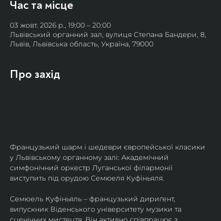
Час та місце
03 жовт. 2026 р., 19:00 – 20:00
Львівський органний зал, вулиця Степана Бандери, 8,
Львів, Львівська область, Україна, 79000
Про захід
Французький шарм і шедеври європейської класики 
у Львівському органному залі: Академічний 
симфонічний оркестр Луганської філармонії 
виступить під орудою Семюеля Куфіньяля.
Семюель Куфіньяль – французький дириґент, 
випускник Віденського університету музики та 
сценічних мистецтв. Він активно співпрацює з 