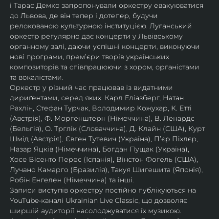
і Тарас Демко запропонували оркестру евакуюватися 
до Львова, де він тепер і дотепер, будучи 
релокованою культурною інституцією. Луганський 
оркестр регулярно дає концерти у Львівському 
органному залі, даючи успішні концерти, виконуючи 
нові програми, прем’єри творів українських 
композиторів та співпрацюючи з хором, органістами 
та вокалістами.
Оркестр у різний час працював із видатними 
дириґентами, серед яких: Карл Еліазберг, Натан 
Рахлін, Стефан Турчак, Володимир Кожухар, К. Етті 
(Австрія), Ф. Моргенштерн (Німеччина), В. Ленардс 
(Бельгія), О. Трглік (Словаччина), Д. Клайн (США), Курт 
Шмід (Австрія), Євген Тутевич (Україна), П’єр Піхлєр, 
Назар Яцків (Німеччина), Богдан Пущак (Україна), 
Хосе Вісенто Перес (Іспанія), Вінстон Фогель (США), 
Лучано Камарго (Бразилія), Такуя Шигешита (Японія), 
Робін Енгелен (Німеччина) та інші.
Записи виступів оркестру постійно публікуються на 
YouTube-каналі Ukrainian Live Classic, що дозволяє 
ширшій аудиторії насолоджуватися їх музикою​.