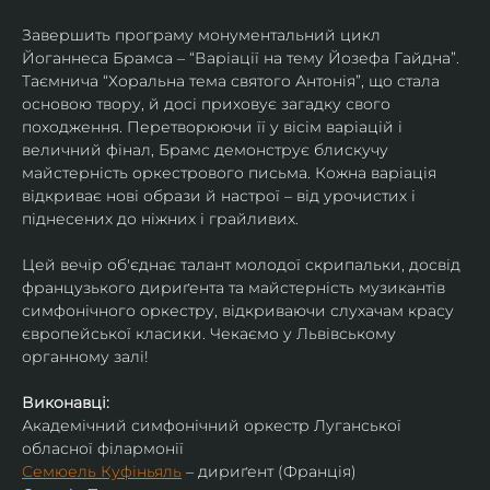
Завершить програму монументальний цикл 
Йоганнеса Брамса – “Варіації на тему Йозефа Гайдна”. 
Таємнича “Хоральна тема святого Антонія”, що стала 
основою твору, й досі приховує загадку свого 
походження. Перетворюючи її у вісім варіацій і 
величний фінал, Брамс демонструє блискучу 
майстерність оркестрового письма. Кожна варіація 
відкриває нові образи й настрої – від урочистих і 
піднесених до ніжних і грайливих. 
Цей вечір об'єднає талант молодої скрипальки, досвід 
французького дириґента та майстерність музикантів 
симфонічного оркестру, відкриваючи слухачам красу 
європейської класики. Чекаємо у Львівському 
органному залі!
Виконавці:
Академічний симфонічний оркестр Луганської 
обласної філармонії
Семюель Куфіньяль
 – дириґент (Франція)