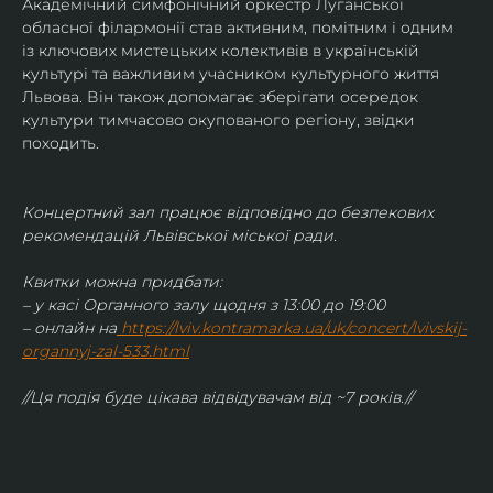
Академічний симфонічний оркестр Луганської 
обласної філармонії став активним, помітним і одним 
із ключових мистецьких колективів в українській 
культурі та важливим учасником культурного життя 
Львова. Він також допомагає зберігати осередок 
культури тимчасово окупованого регіону, звідки 
походить.
Концертний зал працює відповідно до безпекових 
рекомендацій Львівської міської ради.
Квитки можна придбати:
– у касі Органного залу щодня з 13:00 до 19:00
– онлайн на
https://lviv.kontramarka.ua/uk/concert/lvivskij-
organnyj-zal-533.html
//Ця подія буде цікава відвідувачам від ~7 років.//