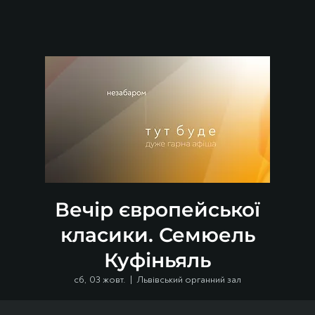
Вечір європейської
класики. Семюель
Куфіньяль
сб, 03 жовт.
  |  
Львівський органний зал