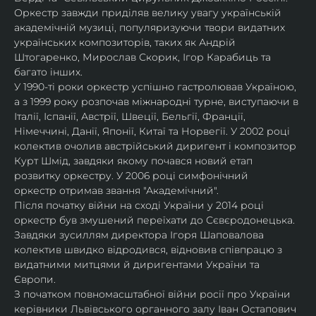
Оркестр завжди приділяв велику увагу українській 
академічній музиці, популяризуючи твори видатних 
українських композиторів, таких як Андрій 
Штогаренко, Мирослав Скорик, Ігор Карабиць та 
багато інших.
У 1990-ті роки оркестр успішно гастролював Україною, 
а з 1999 року розпочав міжнародні турне, виступаючи в 
Італії, Іспанії, Австрії, Швеції, Бельгії, Франції, 
Німеччині, Данії, Японії, Китаї та Норвегії. У 2002 році 
колектив очолив австрійський диригент і композитор 
Курт Шмід, завдяки якому почався новий етап 
розвитку оркестру. У 2006 році симфонічний 
оркестр отримав звання "Академічний".
Після початку війни на сході України у 2014 році 
оркестр був змушений переїхати до Сєвєродонецька. 
Завдяки зусиллям директора Ігоря Шаповалова 
колектив швидко відродився, відновив співпрацю з 
видатними митцями й диригентами України та 
Європи.
З початком повномасштабної війни росії про України 
керівники Львівського органного залу Іван Остапович 