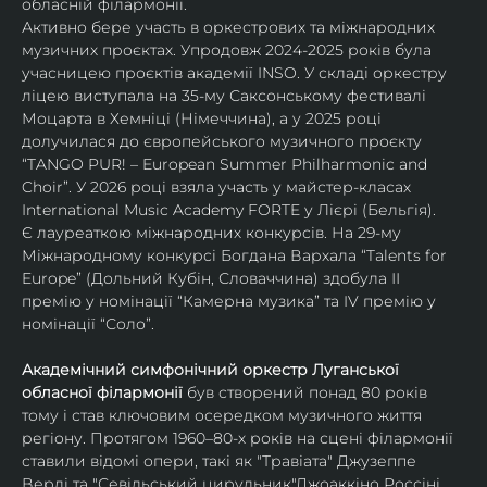
обласній філармонії.
Активно бере участь в оркестрових та міжнародних 
музичних проєктах. Упродовж 2024-2025 років була 
учасницею проєктів академії INSO. У складі оркестру 
ліцею виступала на 35-му Саксонському фестивалі 
Моцарта в Хемніці (Німеччина), а у 2025 році 
долучилася до європейського музичного проєкту 
“TANGO PUR! – European Summer Philharmonic and 
Choir”. У 2026 році взяла участь у майстер-класах 
International Music Academy FORTE у Лієрі (Бельгія).
Є лауреаткою міжнародних конкурсів. На 29-му 
Міжнародному конкурсі Богдана Вархала “Talents for 
Europe” (Дольний Кубін, Словаччина) здобула ІІ 
премію у номінації “Камерна музика” та IV премію у 
номінації “Соло”.
Академічний симфонічний оркестр Луганської 
обласної філармонії
 був створений понад 80 років 
тому і став ключовим осередком музичного життя 
регіону. Протягом 1960–80-х років на сцені філармонії 
ставили відомі опери, такі як "Травіата" Джузеппе 
Верді та "Севільський цирульник"Джоаккіно Россіні. 