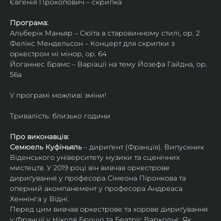
Євгенія Прокопович – скрипка
Програма:
Альберік Маньяр – Сюїта в старовинному стилі, ор. 2
Фелікс Мендельсон – Концерт для скрипки з 
оркестром мі мінор, ор. 64
Йоганнес Брамс – Варіації на тему Йозефа Гайдна, ор. 
56a
У програмі можливі зміни!
Тривалість: близько години
Про виконавців:
Семюель Куфіньяль
 – дириґент (Франція). Випускник 
Віденського університету музики та сценічних 
мистецтв. У 2019 році він вивчав оркестрове 
дириґування у професора Сімеона Піронкова та 
оперний акомпанемент у професора Андреаса 
Хеннінга у Відні.
Перед цим вивчав оркестрове та хорове дириґування 
у Франції у Ніколя Брошо та Беатріс Варкольє. Як 