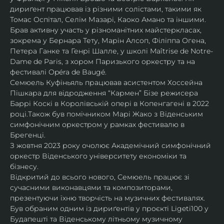
дириґент працював із різними солістами, такими як 
Томас Оспітал, Селім Мазарі, Каоко Амано та іншими. 
Брав активну участь у різноманітних майстеркласах, 
зокрема у Бернара Тету, Марін Алсоп, Філіппа Огена, 
Петера Ганке та Генрі Шалле, у школі Maîtrise de Notre-
Dame de Paris, з хором Паризького оркестру та на 
фестивалі Opéra de Baugé.
Семюель Куфіньяль працював асистентом Хоссейна 
Пішкара для відродження “Кармен” Бізе режисера 
Баррі Коскі в Королівській опері в Копенгагені в 2022 
році.Також був помічником Марі Жако з Віденським 
симфонічним оркестром у рамках фестивалю в 
Брегенці. 
З жовтня 2023 року очолює Академічний симфонічний 
оркестр Віденського університету економіки та 
бізнесу.
Відкритий до всього нового, Семюель працює зі 
сучасними виконавцями та композиторами, 
презентуючи їхню творчість на музичних фестивалях. 
Був обраним одним із дириґентів у проєкті Ligeti100 у 
Будапешті та Віденському літньому музичному 