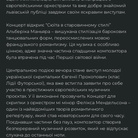
європейськими оркестрами та вже добре знайомий 
львівській публіці завдяки своїм яскравим виступам. 
Концерт відкриє “Сюїта в старовинному стилі” 
Альберіка Маньяра – вишукана стилізація барокових 
танцювальних форм, переосмислених мовою 
французького романтизму. Ця музика є особливо 
цінною, адже значна частина спадщини композитора 
була втрачена під час Першої світової війни. 
Центральною подією вечора стане виступ молодої 
української скрипальки Євгенії Прокопович (клас 
Лідії Футорської), яка вже встигла заявити про себе 
участю в престижних європейських музичних 
проєктах. У її виконанні прозвучить Концерт для 
скрипки з оркестром мі мінор Фелікса Мендельсона – 
один із найвідоміших творів романтичного 
репертуару, який став новаторським для свого часу. 
Поєднавши частини без пауз, композитор створив 
безперервний музичний розвиток, який не відпускає 
слухача до останньої ноти. 