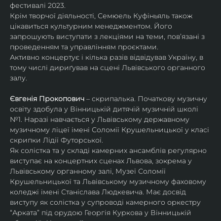
фестивалі 2023.
Крім творчої діяльності, Семюель Куфіньяль також 
цікавиться культурним менеджментом. Його 
запрошують виступати з лекціями на теми, пов’язані з 
проведенням та управлінням проєктами.
Активно концертує і кілька разів відвідував Україну, в 
тому числі дириґував на сцені Львівського органного 
залу. 
Євгенія Прокопович
 – скрипалька. Початкову музичну 
освіту здобула у Вінницькій дитячій музичній школі 
№1. Наразі навчається у Львівському державному 
музичному ліцеї імені Соломії Крушельницької у класі 
скрипки Лідії Футорської.
Як солістка та у складі камерних ансамблів регулярно 
виступає на концертних сценах Львова, зокрема у 
Львівському органному залі, Музеї Соломії 
Крушельницької та Львівському музичному фаховому 
коледжі імені Станіслава Людкевича. Має досвід 
виступу як солістка у супроводі камерного оркестру 
“Арката” під орудою Георгія Куркова у Вінницькій 