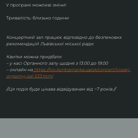
У програмі можливі зміни!
Тривалість: близько години
Концертний зал працює відповідно до безпекових 
рекомендацій Львівської міської ради.
Квитки можна придбати:
– у касі Органного залу щодня з 13:00 до 19:00
– онлайн на
https://lviv.kontramarka.ua/uk/concert/lvivskij-
organnyj-zal-533.html
//Ця подія буде цікава відвідувачам від ~7 років.//