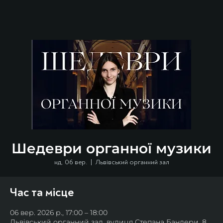
Шедеври органної музики
нд, 06 вер.
  |  
Львівський органний зал
Час та місце
06 вер. 2026 р., 17:00 – 18:00
Львівський органний зал, вулиця Степана Бандери, 8,