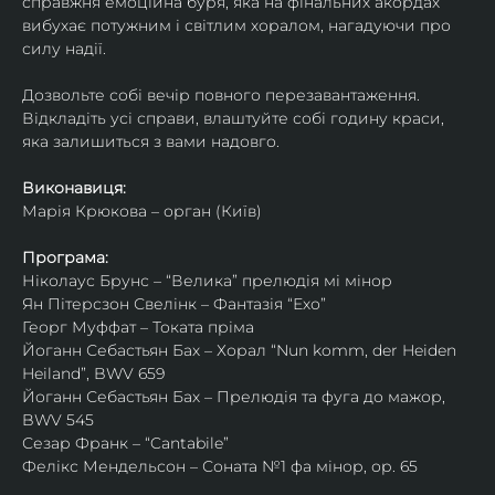
справжня емоційна буря, яка на фінальних акордах 
вибухає потужним і світлим хоралом, нагадуючи про 
силу надії.
Дозвольте собі вечір повного перезавантаження. 
Відкладіть усі справи, влаштуйте собі годину краси, 
яка залишиться з вами надовго.
Виконавиця:
Марія Крюкова – орган (Київ)
Програма:
Ніколаус Брунс – “Велика” прелюдія мі мінор 
Ян Пітерсзон Свелінк – Фантазія “Ехо”
Георг Муффат – Токата пріма
Йоганн Себастьян Бах – Хорал “Nun komm, der Heiden 
Heiland”, BWV 659
Йоганн Себастьян Бах – Прелюдія та фуга до мажор, 
BWV 545 
Сезар Франк – “Cantabile” 
Фелікс Мендельсон – Соната №1 фа мінор, ор. 65