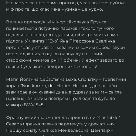
На нас чекає програма-пригода, яка повністю руйнує 
міф про те, що класична музика – це нудно.
Велика прелюдія мі мінор Ніколауса Брунса 
починається з потужних пасажів і такого гучного 
педального соло, що здається, ніби тремтить сама 
підлога. У Фантазії “Ехо” Яна Пітерсзона Свелінка 
орган грає у справжні хованки із самим собою: звуки 
перекидаються з одного мануалу на інший, 
створюючи неймовірний об'ємний ефект задовго до 
появи будь-яких електронних технологій.
Магія Йоганна Себастьяна Баха. Спочатку – трепетний 
хорал “Nun komm, der Heiden Heiland”, де час ніби 
завмирає в очікуванні дива, а одразу за ним – світла, 
наповнена чистим повітрям Прелюдія та фуга до 
мажор (BWV 545).
Французький шарм і тепла лірика п'єси “Cantabile” 
Сезара Франка плавно перетечуть у драматичну 
Першу сонату Фелікса Мендельсона. Цей твір – 