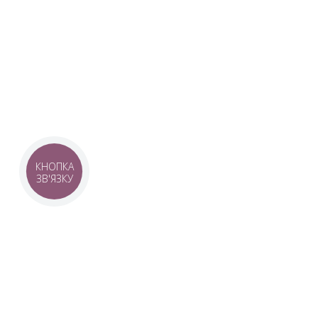
Наша команда з 2019 року реалізує загальнонаці
стратегію промоції української музики Ukrainian L
це:
–
Ukrainian Live Classic
– перший у світі мобільни
українською класикою, медіаплатформа зі стаття
композиторів та твори.
–
YouTube-канал Ukrainian Live Classic
– професій
української музики та українських музикантів.
–
Ukrainian Scores
– онлайн-бібліотека нот украї
композиторів.
КНОПКА
ЗВ'ЯЗКУ