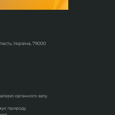
асть, Україна, 79000
алереї органного залу.
жує природу 
ння.