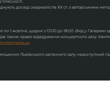
 тілесності.
днують досвід сюрреалістів ХХ ст. з авторськими мето
я по 1 жовтня, щодня з 13:00 до 18:00. Вхід у Галерею о
дає також право відвідування концертного залу. Квит
kontramarka.ua
.
иміщення Львівського органного залу недоступний під 
ІНФОРМАЦІЯ