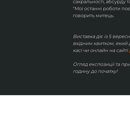
сакральності, абсурду та
"Мої останні роботи поє
говорить митець.
Виставка діє із 5 вересн
вхідним квитком, який 
касі чи онлайн на сайті 
Огляд експозиції та пр
годину до початку!
UKRAINIAN LIVE