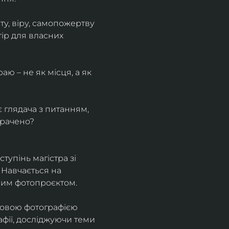
у, віру, самопожертву 
ір для власних 
ю – не як місця, а як 
є глядача з питанням, 
трачено?
тупінь магістра зі 
 Навчається на 
ним фотопроєктом.
ровою фотографією 
афії, досліджуючи теми 