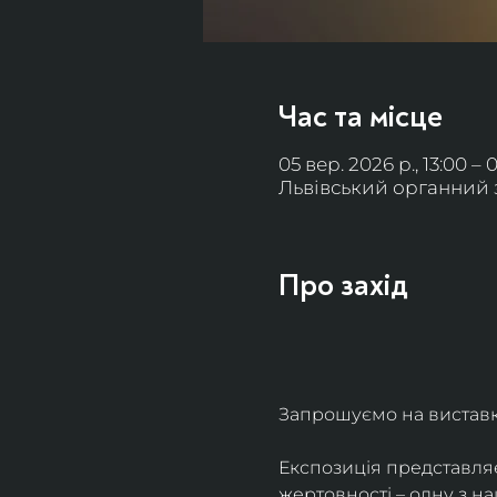
Час та місце
05 вер. 2026 р., 13:00 – 
Львівський органний за
Про захід
Запрошуємо на виставку 
Експозиція представля
жертовності – одну з н