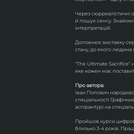
Через сюрреалістичні о
й пошук сенсу. Знайомі
інтерпретацій.
Доповнює виставку серія
стану, до якого людина
“The Ultimate Sacrifice
яке кожен має поставит
Про автора:
Іван Попович народився 
спеціальності Графічний
аспірантурі на спеціал
Пройшов курси цифрово
близько 3-4 років. Пра