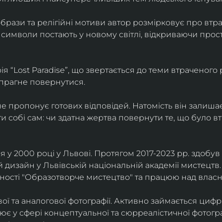
брази та релігійні мотиви автор розмірковує про втрат
 символи постають у новому світлі, відкриваючи прост
 “Lost Paradise”, що звертається до теми втраченого ра
 прагне повернутися.
” не пропонує готових відповідей. Натомість він залиша
и собі сам: чи здатна жертва повернути те, що було в
у 2000 році у Львові. Протягом 2017-2023 рр. здобув с
 дизайн у Львівській національній академії мистецтв.
ьності "Образотворче мистецтво" та працюю над влас
ї та аналогової фотографії. Активно займається циф
цює у сфері концептуальної та сюрреалістичної фотогр