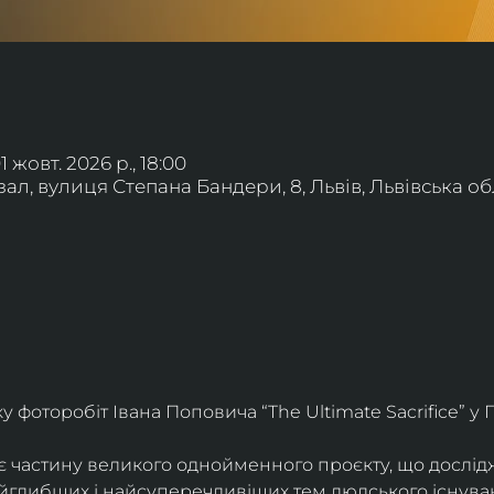
01 жовт. 2026 р., 18:00
л, вулиця Степана Бандери, 8, Львів, Львівська обл
фоторобіт Івана Поповича “The Ultimate Sacrifice” у Г
є частину великого однойменного проєкту, що дослід
айглибших і найсуперечливіших тем людського існува