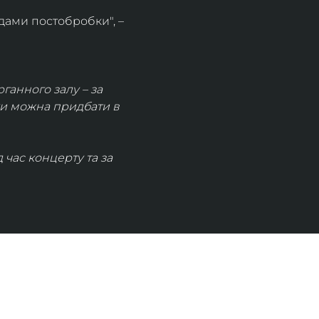
дами постобробки", – 
рганного залу – за 
ки можна придбати в 
час концерту та за 
КОНТАКТИ