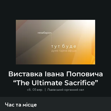
Виставка Івана Поповича
“The Ultimate Sacrifice”
сб, 05 вер.
  |  
Львівський органний зал
Час та місце