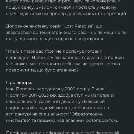
автор розмірковує про втрату, віру, самопожертву й 
пошук сенсу. Знайомі символи постають у новому 
світлі, відкриваючи простір для власних інтерпретацій.
Доповнює виставку серія “Lost Paradise”, що 
звертається до теми втраченого раю – не як місця, а як 
стану, до якого людина прагне повернутися.
“The Ultimate Sacrifice” не пропонує готових 
відповідей. Натомість він залишає глядача з питанням, 
яке кожен має поставити собі сам: чи здатна жертва 
повернути те, що було втрачено?
Про автора:
Іван Попович народився у 2000 році у Львові. 
Протягом 2017-2023 рр. здобув ступінь магістра зі 
спеціальності Графічний дизайн у Львівській 
національній академії мистецтв. Навчається на 
аспірантурі на спеціальності "Образотворче 
мистецтво" та працюю над власним фотопроєктом.
Пройшов курси цифрової та аналогової фотографії. 