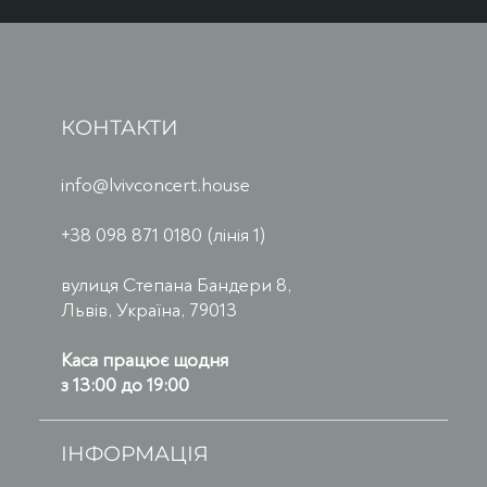
КОНТАКТИ
info@lvivconcert.house
+38 098 871 0180 (лінія 1)
вулиця Степана Бандери 8,
Львів, Україна, 79013
Каса працює щодня
з 13:00 до 19:00
ІНФОРМАЦІЯ