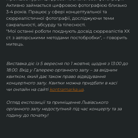
Активно займається цифровою фотографією близько 
3-4 років. Працює у сфері концептуальної та 
сюрреалістичної фотографії, досліджуючи теми 
сакральності, абсурду та тілесності.
"Мої останні роботи поєднують досвід сюрреалістів ХХ 
ст. з авторськими методами постобробки", – говорить 
митець.
Виставка діє із 5 вересня по 1 жовтня, щодня з 13:00 до 
18:00. Вхід у Галерею органного залу – за вхідним 
квитком, який дає також право відвідування 
концертного залу. Квитки можна придбати в касі 
чи онлайн на сайті 
kontramarka.ua
.
Огляд експозиції та приміщення Львівського 
органного залу недоступний під час концерту та за 
годину до початку!