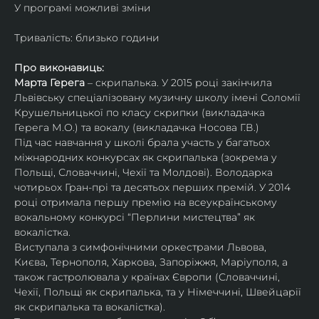
У програмі можливі зміни
Тривалість: близько години
Про виконавиць:
Марта Герега
 – скрипалька. У 2015 році закінчила 
Львівську спеціалізовану музичну школу імені Соломії 
Крушельницької по класу скрипки (викладачка 
Герега М.О.) та вокалу (викладачка Носова Г.В.)
Під час навчання у школі брала участь у багатьох 
міжнародних конкурсах як скрипалька (зокрема у 
Польщі, Словаччині, Чехії та Молдові). Володарка 
чотирьох Гран-прі та десятьох перших премій. У 2014 
році отримала першу премію на всеукраїнському 
вокальному конкурсі “Перлини мистецтва” як 
вокалістка.
Виступала з симфонічними оркестрами Львова, 
Києва, Тернополя, Харкова, Запоріжжя, Маріуполя, а 
також гастролювала у країнах Європи (Словаччині, 
Чехії, Польщі як скрипалька, та у Німеччині, Швейцарії 
як скрипалька та вокалістка).