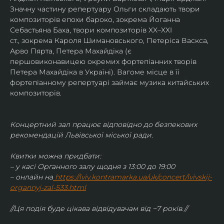
Значну частину репертуару Ольги складають твори 
композиторів епохи бароко, зокрема Йоганна 
Себастьяна Баха, твори композиторів XX–XXI 
ст., зокрема Кароля Шимановського, Петеріса Васкса, 
Арво Пярта, Петера Махайдіка (є 
першовиконавицею окремих фортепіанних творів 
Петера Махайдіка в Україні). Вагоме місце в її 
фортепіанному репертуарі займає музика китайських 
композиторів.
Концертний зал працює відповідно до безпекових 
рекомендацій Львівської міської ради.
Квитки можна придбати:
– у касі Органного залу щодня з 13:00 до 19:00
– онлайн на
https://lviv.kontramarka.ua/uk/concert/lvivskij-
organnyj-zal-533.html
//Ця подія буде цікава відвідувачам від ~7 років.//