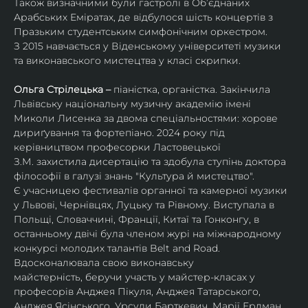
Також визначними були гастролі в Об’єднаних 
Арабських Еміратах, де відбулося шість концертів з 
Празьким студентським симфонічним оркестром.
З 2015 навчається у Віденському університеті музики 
та виконавського мистецтва у класі скрипки.
Ольга Стрілецька – 
піаністка, органістка. Закінчила 
Львівську національну музичну академію імені 
Миколи Лисенка за двома спеціальностями: хорове 
дириґування та фортепіано. 2024 року під 
керівництвом професорки Ластовецької 
З.М. захистила дисертацію та здобула ступінь доктора 
філософії в галузі знань "Культура й мистецтво".
Є учасницею фестивалів органної та камерної музики 
у Львові, Чернівцях, Луцьку та Рівному. Виступала в 
Польщі, Словаччині, Франції, Китаї та Гонконгу, в 
останньому двічі була членом журі на міжнародному 
конкурсі молодих талантів Belt and Road.
Вдосконалювала свою виконавську 
майстерність, беручи участь у майстер-класах у 
професорів Анджея Пікуля, Анджея Татарського, 
Анджея Ясінського, Урсули Барткевич, Марії Ердман.