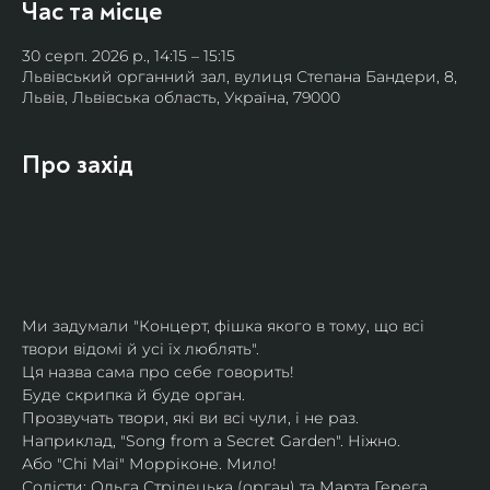
Час та місце
30 серп. 2026 р., 14:15 – 15:15
Львівський органний зал, вулиця Степана Бандери, 8,
Львів, Львівська область, Україна, 79000
Про захід
Ми задумали "Концерт, фішка якого в тому, що всі 
твори відомі й усі їх люблять".
Ця назва сама про себе говорить!
Буде скрипка й буде орган.
Прозвучать твори, які ви всі чули, і не раз.
Наприклад, "Song from a Secret Garden". Ніжно.
Або "Chi Mai" Морріконе. Мило!
Солісти: Ольга Стрілецька (орган) та Марта Герега 