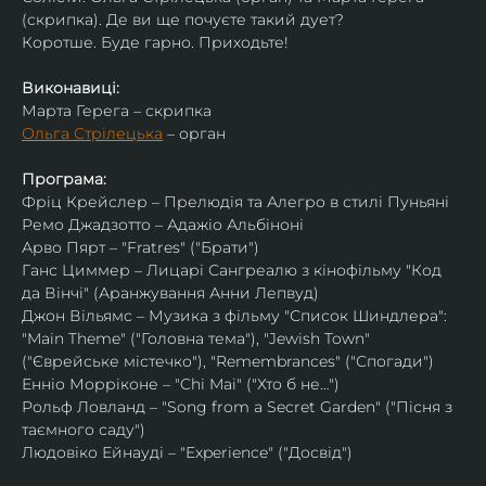
(скрипка). Де ви ще почуєте такий дует?
Коротше. Буде гарно. Приходьте!
Виконавиці:
Марта Герега – скрипка
Ольга Стрілецька
 – орган
Програма:
Фріц Крейслер – Прелюдія та Алегро в стилі Пуньяні
Ремо Джадзотто – Адажіо Альбіноні
Арво Пярт – "Fratres" ("Брати")
Ганс Циммер – Лицарі Сангреалю з кінофільму "Код 
да Вінчі" (Аранжування Анни Лепвуд)
Джон Вільямс – Музика з фільму "Список Шиндлера": 
"Main Theme" ("Головна тема"), "Jewish Town" 
("Єврейське містечко"), "Remembrances" ("Спогади")
Енніо Морріконе – "Chi Mai" ("Хто б не…")
Рольф Ловланд – "Song from a Secret Garden" ("Пісня з 
таємного саду")
Людовіко Ейнауді – "Experience" ("Досвід")