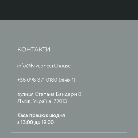
КОНТАКТИ
info@lvivconcert.house
+38 098 871 0180 (лінія 1)
вулиця Степана Бандери 8,
Львів, Україна, 79013
Каса працює щодня
з 13:00 до 19:00