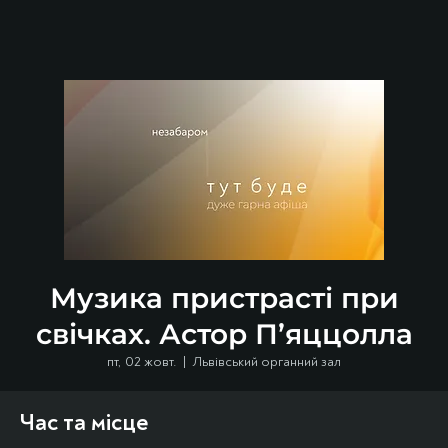
Музика пристрасті при
свічках. Астор П’яццолла
пт, 02 жовт.
  |  
Львівський органний зал
Час та місце