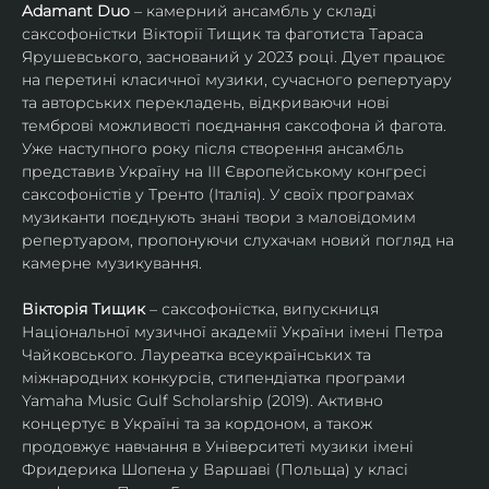
Adamant Duo
 – камерний ансамбль у складі 
саксофоністки Вікторії Тищик та фаготиста Тараса 
Ярушевського, заснований у 2023 році. Дует працює 
на перетині класичної музики, сучасного репертуару 
та авторських перекладень, відкриваючи нові 
темброві можливості поєднання саксофона й фагота. 
Уже наступного року після створення ансамбль 
представив Україну на ІІІ Європейському конгресі 
саксофоністів у Тренто (Італія). У своїх програмах 
музиканти поєднують знані твори з маловідомим 
репертуаром, пропонуючи слухачам новий погляд на 
камерне музикування.
Вікторія Тищик
 – саксофоністка, випускниця 
Національної музичної академії України імені Петра 
Чайковського. Лауреатка всеукраїнських та 
міжнародних конкурсів, стипендіатка програми 
Yamaha Music Gulf Scholarship (2019). Активно 
концертує в Україні та за кордоном, а також 
продовжує навчання в Університеті музики імені 
Фридерика Шопена у Варшаві (Польща) у класі 