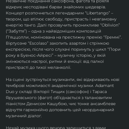
Незвичне поєднання саксофона, фагота та рояля 
відкриє несподівані барви знайомих шедеврів. 
Концерт розпочнеться легендарним “Libertango” – 
твором, що втілює свободу, пристрасть і невгамовну 
енергію танго. Далі прозвучить проникливе “Oblivion” 
(“Забуття”) – одна з найвідоміших композицій 
П'яццолли, номінована на престижну премію “Греммі”. 
Віртуозне “Escolaso” захопить азартом і стрімкою 
експресією, після чого слухачі поринуть у цикл “Пори 
року в Буенос-Айресі” – музичну історію, у якій 
змінюються настрої, ритми й емоції: від палкої 
пристрасті до тихої меланхолії. 
На сцені зустрінуться музиканти, які відкривають нові 
темброві можливості академічної музики. Adamant 
Duo у складі Вікторії Тищик (саксофон) і Тараса 
Ярушевського (фагот) об’єднається з талановитим 
піаністом Денисом Кашубою, чиє тонке ансамблеве 
відчуття гармонійно доповнить цей неординарний 
музичний діалог.
Нехай музика цього вечора залишиться з вами 