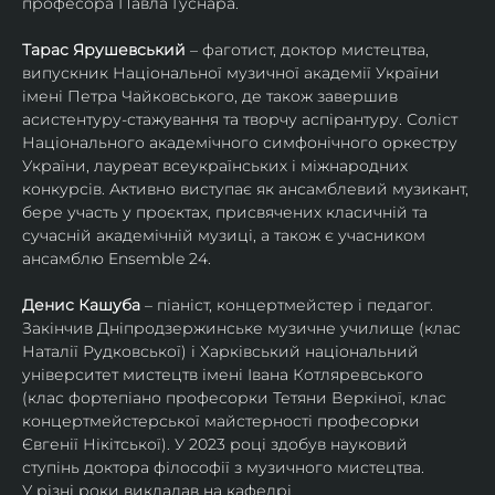
професора Павла Гуснара.
Тарас Ярушевський
 – фаготист, доктор мистецтва, 
випускник Національної музичної академії України 
імені Петра Чайковського, де також завершив 
асистентуру-стажування та творчу аспірантуру. Соліст 
Національного академічного симфонічного оркестру 
України, лауреат всеукраїнських і міжнародних 
конкурсів. Активно виступає як ансамблевий музикант, 
бере участь у проєктах, присвячених класичній та 
сучасній академічній музиці, а також є учасником 
ансамблю Ensemble 24.
Денис Кашуба
 – піаніст, концертмейстер і педагог. 
Закінчив Дніпродзержинське музичне училище (клас 
Наталії Рудковської) і Харківський національний 
університет мистецтв імені Івана Котляревського 
(клас фортепіано професорки Тетяни Веркіної, клас 
концертмейстерської майстерності професорки 
Євгенії Нікітської). У 2023 році здобув науковий 
ступінь доктора філософії з музичного мистецтва.
У різні роки викладав на кафедрі 