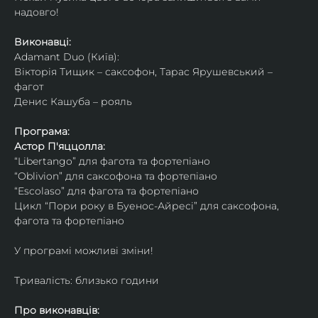
надовго!
Виконавці: 
Adamant Duo (Київ): 
Вікторія Тищик – саксофон, Тарас Ярушевський – 
фагот
Денис Кашуба – рояль
Програма:
Астор П'яццолла:
“Libertango” для фагота та фортепіано
“Oblivion” для саксофона та фортепіано
“Escolaso” для фагота та фортепіано
Цикл “Пори року в Буенос-Айресі” для саксофона, 
фагота та фортепіано
У програмі можливі зміни!
Тривалість: близько години
Про виконавців: