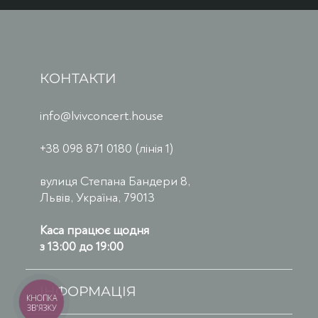
КОНТАКТИ
info@lvivconcert.house
+38 098 871 0180 (лінія 1)
вулиця Степана Бандери 8,
Львів, Україна, 79013
Каса працює щодня
з 13:00 до 19:00
ІНФОРМАЦІЯ
КНОПКА
ЗВ'ЯЗКУ