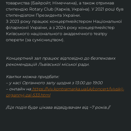
товариства (Байройт, Німеччина), а також отримав
стипендію Rotary Club (Харків, Україна). У 2021 році був 
стипендіатом Президента України. 
З 2023 року працює концертмейстером Національної 
філармонії України, а з 2024 року концертмейстер 
Київського національного академічного театру 
оперети (за сумісництвом).
Концертний зал працює відповідно до безпекових 
рекомендацій Львівської міської ради.
Квитки можна придбати:
– у касі Органного залу щодня з 13:00 до 19:00
– онлайн на
https://lviv.kontramarka.ua/uk/concert/lvivskij-
organnyj-zal-533.html
//Ця подія буде цікава відвідувачам від ~7 років.//