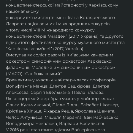
концертмейстерської майстерності у Харківському 
національному
університеті мистецтв імені Івана Котляревського. 
Лавреат національних і міжнародних конкурсів,
у тому числі VIII Міжнародного конкурсу 
концертмейстерів “Амадей” (2017, Україна) та Другого
відкритого фестивалю-конкурсу музичного мистецтва 
“Харківські асамблеї” (2017, Україна).
Виступав як соліст разом із Київським камерним 
оркестром, симфонічним оркестром Харківської
філармонії, Молодіжним симфонічним оркестром 
(МАСО) “Слобожанський”.
Брав активну участь у майстер-класах професорів 
Вольфганга Манца, Дмитра Башкірова, Дмитра
Алексєєва, Сергія Едельмана, Павла Гілілова.
Як концертмейстер брав участь у майстер-класах 
Ольги Кульчинської, Пілле Лілль, Елізабет Шютцер, 
Крістіана Хільца, Ріхарда Реша, Ярослава Шемета, 
Челсо Антуньєса, Мішеля Маранга, Єви Рабчевської, 
Володимира Чекалюка, Варвари Васильєвої.
У 2016 році став стипендіатом Ваґнерівського 