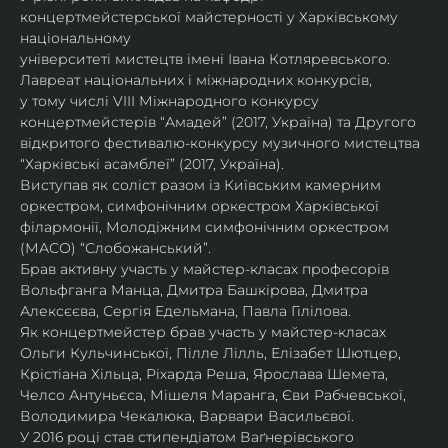
концертмейстерської майстерності у Харківському 
національному
університеті мистецтв імені Івана Котляревського. 
Лавреат національних і міжнародних конкурсів,
у тому числі VIII Міжнародного конкурсу 
концертмейстерів “Амадей” (2017, Україна) та Другого
відкритого фестивалю-конкурсу музичного мистецтва 
“Харківські асамблеї” (2017, Україна).
Виступав як соліст разом із Київським камерним 
оркестром, симфонічним оркестром Харківської
філармонії, Молодіжним симфонічним оркестром 
(МАСО) “Слобожанський”.
Брав активну участь у майстер-класах професорів 
Вольфганга Манца, Дмитра Башкірова, Дмитра
Алексєєва, Сергія Едельмана, Павла Гілілова.
Як концертмейстер брав участь у майстер-класах 
Ольги Кульчинської, Пілле Лілль, Елізабет Шютцер, 
Крістіана Хільца, Ріхарда Реша, Ярослава Шемета, 
Челсо Антуньєса, Мішеля Маранга, Єви Рабчевської, 
Володимира Чекалюка, Варвари Васильєвої.
У 2016 році став стипендіатом Ваґнерівського 