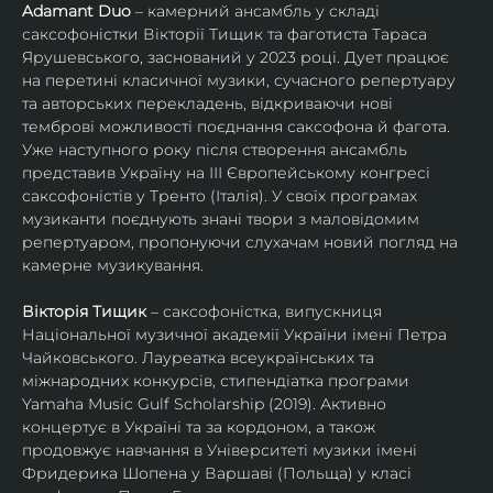
Adamant Duo
 – камерний ансамбль у складі 
саксофоністки Вікторії Тищик та фаготиста Тараса 
Ярушевського, заснований у 2023 році. Дует працює 
на перетині класичної музики, сучасного репертуару 
та авторських перекладень, відкриваючи нові 
темброві можливості поєднання саксофона й фагота. 
Уже наступного року після створення ансамбль 
представив Україну на ІІІ Європейському конгресі 
саксофоністів у Тренто (Італія). У своїх програмах 
музиканти поєднують знані твори з маловідомим 
репертуаром, пропонуючи слухачам новий погляд на 
камерне музикування.
Вікторія Тищик
 – саксофоністка, випускниця 
Національної музичної академії України імені Петра 
Чайковського. Лауреатка всеукраїнських та 
міжнародних конкурсів, стипендіатка програми 
Yamaha Music Gulf Scholarship (2019). Активно 
концертує в Україні та за кордоном, а також 
продовжує навчання в Університеті музики імені 
Фридерика Шопена у Варшаві (Польща) у класі 