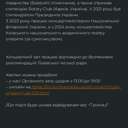
товариства (Байройт, Німеччина), а також отримав
стипендію Rotary Club (Харків, Україна). У 2021 році був 
стипендіатом Президента України. 
З 2023 року працює концертмейстером Національної 
філармонії України, а з 2024 року концертмейстер 
Київського національного академічного театру 
оперети (за сумісництвом).
Концертний зал працює відповідно до безпекових 
рекомендацій Львівської міської ради.
Квитки можна придбати:
– у касі Органного залу щодня з 13:00 до 19:00
– онлайн на
https://lviv.kontramarka.ua/uk/concert/lvivskij-
organnyj-zal-533.html
//Ця подія буде цікава відвідувачам від ~7 років.//