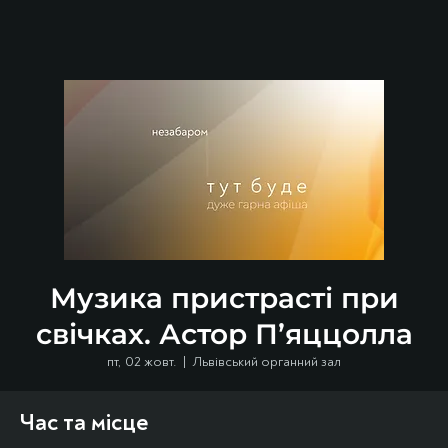
Музика пристрасті при
свічках. Астор П’яццолла
пт, 02 жовт.
  |  
Львівський органний зал
Час та місце