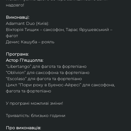
надовго!
Виконавці: 
Adamant Duo (Київ): 
Вікторія Тищик – саксофон, Тарас Ярушевський – 
фагот
Денис Кашуба – рояль
Програма:
Астор П'яццолла:
“Libertango” для фагота та фортепіано
“Oblivion” для саксофона та фортепіано
“Escolaso” для фагота та фортепіано
Цикл “Пори року в Буенос-Айресі” для саксофона, 
фагота та фортепіано
У програмі можливі зміни!
Тривалість: близько години
Про виконавців: