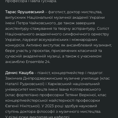
професора Павла Гуснара.
Тарас Ярушевський
 – фаготист, доктор мистецтва, 
випускник Національної музичної академії України 
імені Петра Чайковського, де також завершив 
асистентуру-стажування та творчу аспірантуру. Соліст 
Національного академічного симфонічного оркестру 
України, лауреат всеукраїнських і міжнародних 
конкурсів. Активно виступає як ансамблевий музикант, 
бере участь у проєктах, присвячених класичній та 
сучасній академічній музиці, а також є учасником 
ансамблю Ensemble 24.
Денис Кашуба
 – піаніст, концертмейстер і педагог. 
Закінчив Дніпродзержинське музичне училище (клас 
Наталії Рудковської) і Харківський національний 
університет мистецтв імені Івана Котляревського 
(клас фортепіано професорки Тетяни Веркіної, клас 
концертмейстерської майстерності професорки 
Євгенії Нікітської). У 2023 році здобув науковий 
ступінь доктора філософії з музичного мистецтва.
У різні роки викладав на кафедрі 