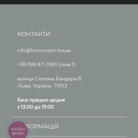
КОНТАКТИ
info@lvivconcert.house
+38 098 871 0180 (лінія 1)
вулиця Степана Бандери 8,
Львів, Україна, 79013
Каса працює щодня
з 13:00 до 19:00
ІНФОРМАЦІЯ
КНОПКА
ЗВ'ЯЗКУ