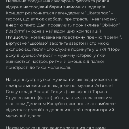
Незвичне поєднання саксофона, фагота та рояля 
відкриє несподівані барви знайомих шедеврів. 
Концерт розпочнеться легендарним “Libertango” – 
твором, що втілює свободу, пристрасть і невгамовну 
енергію танго. Далі прозвучить проникливе “Oblivion” 
(“Забуття”) – одна з найвідоміших композицій 
П'яццолли, номінована на престижну премію “Греммі”. 
Віртуозне “Escolaso” захопить азартом і стрімкою 
експресією, після чого слухачі поринуть у цикл “Пори 
року в Буенос-Айресі” – музичну історію, у якій 
змінюються настрої, ритми й емоції: від палкої 
пристрасті до тихої меланхолії. 
На сцені зустрінуться музиканти, які відкривають нові 
темброві можливості академічної музики. Adamant 
Duo у складі Вікторії Тищик (саксофон) і Тараса 
Ярушевського (фагот) об’єднається з талановитим 
піаністом Денисом Кашубою, чиє тонке ансамблеве 
відчуття гармонійно доповнить цей неординарний 
музичний діалог.
Нехай музика цього вечора залишиться з вами 