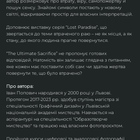
автор розмірковує про втрату, віру, самопожертву й 
пошук сенсу. Знайомі символи постають у новому 
світлі, відкриваючи простір для власних інтерпретацій.
Доповнює виставку серія “Lost Paradise”, що 
звертається до теми втраченого раю – не як місця, а як 
стану, до якого людина прагне повернутися.
“The Ultimate Sacrifice” не пропонує готових 
відповідей. Натомість він залишає глядача з питанням, 
яке кожен має поставити собі сам: чи здатна жертва 
повернути те, що було втрачено?
Про автора:
Іван Попович народився у 2000 році у Львові. 
Протягом 2017-2023 рр. здобув ступінь магістра зі 
спеціальності Графічний дизайн у Львівській 
національній академії мистецтв. Навчається на 
аспірантурі на спеціальності "Образотворче 
мистецтво" та працюю над власним фотопроєктом.
Пройшов курси цифрової та аналогової фотографії. 