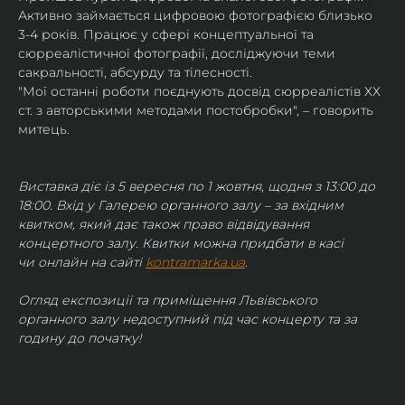
Активно займається цифровою фотографією близько 
3-4 років. Працює у сфері концептуальної та 
сюрреалістичної фотографії, досліджуючи теми 
сакральності, абсурду та тілесності.
"Мої останні роботи поєднують досвід сюрреалістів ХХ 
ст. з авторськими методами постобробки", – говорить 
митець.
Виставка діє із 5 вересня по 1 жовтня, щодня з 13:00 до 
18:00. Вхід у Галерею органного залу – за вхідним 
квитком, який дає також право відвідування 
концертного залу. Квитки можна придбати в касі 
чи онлайн на сайті 
kontramarka.ua
.
Огляд експозиції та приміщення Львівського 
органного залу недоступний під час концерту та за 
годину до початку!