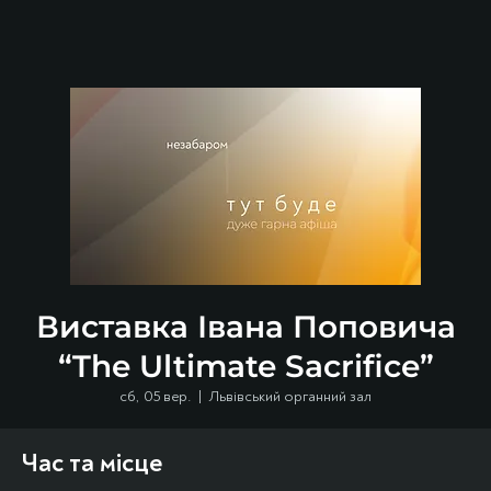
Виставка Івана Поповича
“The Ultimate Sacrifice”
сб, 05 вер.
  |  
Львівський органний зал
Час та місце