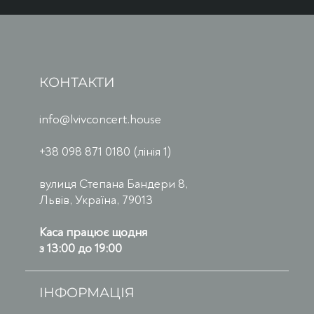
КОНТАКТИ
info@lvivconcert.house
+38 098 871 0180 (лінія 1)
вулиця Степана Бандери 8,
Львів, Україна, 79013
Каса працює щодня
з 13:00 до 19:00
ІНФОРМАЦІЯ