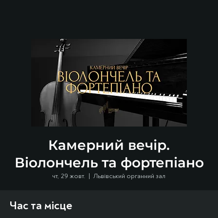
Камерний вечір.
Віолончель та фортепіано
чт, 29 жовт.
  |  
Львівський органний зал
Час та місце