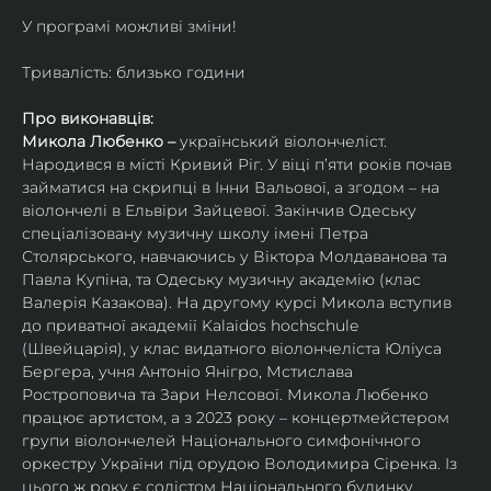
У програмі можливі зміни!
Тривалість: близько години
Про виконавців:
Микола Любенко – 
український віолончеліст. 
Народився в місті Кривий Ріг. У віці п’яти років почав 
займатися на скрипці в Інни Вальової, а згодом – на 
віолончелі в Ельвіри Зайцевої. Закінчив Одеську 
спеціалізовану музичну школу імені Петра 
Столярського, навчаючись у Віктора Молдаванова та 
Павла Купіна, та Одеську музичну академію (клас 
Валерія Казакова). На другому курсі Микола вступив 
до приватної академії Kalaidos hochschule 
(Швейцарія), у клас видатного віолончеліста Юліуса 
Бергера, учня Антоніо Янігро, Мстислава 
Ростроповича та Зари Нелсової. Микола Любенко 
працює артистом, а з 2023 року – концертмейстером 
групи віолончелей Національного симфонічного 
оркестру України під орудою Володимира Сіренка. Із 
цього ж року є солістом Національного будинку 