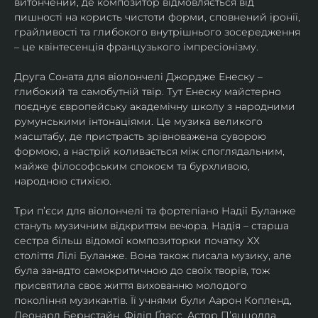
витончений, де композитор відмовляється від 
пишності на користь чистоти форми, сповнений іронії, 
грайливості та глибокого внутрішнього зосередження 
– це квінтесенція французького імпресіонізму.
Друга Соната для віолончелі Джордже Енеску – 
глибокий та самобутній твір. Тут Енеску майстерно 
поєднує європейську академічну школу з народними 
румунськими інтонаціями. Це музика великого 
масштабу, де пристрасть зрівноважена суворою 
формою, а настрій коливається між споглядальним, 
майже філософським спокоєм та бурхливою, 
народною стихією.
Три п’єси для віолончелі та фортепіано Надії Буланже 
стануть музичним відкриттям вечора. Надія – старша 
сестра більш відомої композиторки початку ХХ 
століття Лілі Буланже. Вона також писала музику, але 
була занадто самокритичною до своїх творів, тож 
присвятила своє життя вихованню молодого 
покоління музикантів. Її учнями були Аарон Копленд, 
Леонард Бернстайн, Філіп Ґласс, Астор П’яццолла, 