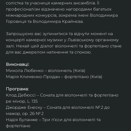
солістка та учасниця камерних ансамблів. Її 
професіоналізм відзначено нагородами багатьох 
міжнародних конкурсів, зокрема імені Володимира 
Горовиця та Володимира Крайнєва.
Запрошуємо вас зупинитися та відчути момент на 
концерті камерної музики у Львівському органному 
залі. Нехай цей діалог віолончелі та фортепіано стане 
для вас джерелом натхнення та спокою.
Виконавці:
Микола Любенко – віолончель (Київ)
Марія Клименко-Продан – фортепіано (Київ)
Програма:
Клод Дебюссі – Соната для віолончелі та фортепіано 
ре мінор, L. 135
Джордже Енеску – Соната для віолончелі № 2 до 
мажор, ор. 26 № 2
Надія Буланже – Три п’єси для віолончелі та 
фортепіано