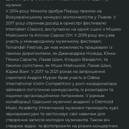
музики.
У 2014 році Микола здобув Першу премію на 
Всеукраїнському конкурсі віолончелістів у Львові. У 
2017 році отримав досвід в оркестрі фестивалю 
Interlaken Classics, виступаючи на одній сцені з Мішею 
Майським та Алісою Сарою Отт. У 2019 році він узяв 
участь у міжнародному музичному фестивалі 
Tsinandali Festival, де мав можливість працювати із 
такими диригентами, як Джанандреа Нозеда, Юкка-
Пекка Сарасте, Лахав Шані, Клаудіо Ванделлі, та 
такими солістами, як Міша Майський, Лахав Шані, 
Юджа Ванг. У 2017 та 2021 роках на запрошення 
скрипаля Андрія Мурзи брав участь в Odesa 
International Violin Competition у ролі координатора, 
займався логістикою конкурсантів, їх розкладом та 
іншими організаційними питаннями. У рамках 
колаборації Одеської музичної академії з Detmold 
Music Academy (Німеччина) музикант проходить курс 
звукорежисури та застосовує свої навички для 
створення записів молодих музикантів. Також він 
створює відео- та фотопроєкти на різних концертних 