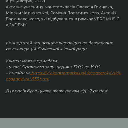
Alps (Австрія, 2022).
Активна учасниця майстеркласів Олексія Гринюка, 
Мілани Чернявської, Романа Лопатинського, Антонія 
Баришевського, які відбувалися в рамках VERE MUSIC 
ACADEMY.
Концертний зал працює відповідно до безпекових 
рекомендацій Львівської міської ради.
Квитки можна придбати:
– у касі Органного залу щодня з 13:00 до 19:00
– онлайн на
https://lviv.kontramarka.ua/uk/concert/lvivskij-
organnyj-zal-533.html
//Ця подія буде цікава відвідувачам від ~7 років.//