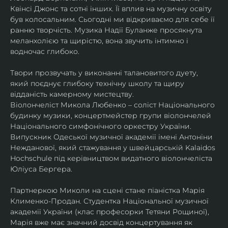
Квінсі Джонс та сотні інших. Її вплив на музичну освіту 
був колосальним. Сьогодні ми відкриваємо для себе її 
ранню творчість. Музика Надії Буланже просякнута 
меланхолією та щирістю, вона звучить інтимно і 
водночас глибоко.
Твори прозвучать у виконанні талановитого дуету, 
який поєднує глибоку технічну школу та щиру 
відданість камерному мистецтву.
Віолончеліст Микола Любенко – соліст Національного 
будинку музики, концертмейстер групи віолончелей 
Національного симфонічного оркестру України. 
Випускник Одеської музичної академії імені Антоніни 
Нежданової, який стажування у швейцарській Kalaidos 
Hochschule під керівництвом видатного віолончеліста 
Юліуса Бергера.
Партнеркою Миколи на сцені стане піаністка Марія 
Клименко-Продан. Студентка Національної музичної 
академії України (клас професорки Тетяни Рощиної), 
Марія вже має значний досвід концертування як 