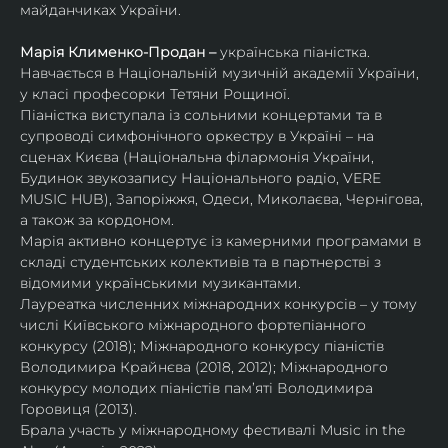
майданчиках України.
Марія Клименко-Продан – 
українська піаністка.
Навчається в Національній музичній академії України, 
у класі професорки Тетяни Рощиної.
Піаністка виступала із сольними концертами та в 
супроводі симфонічного оркестру в Україні – на 
сценах Києва (Національна філармонія України, 
Будинок звукозапису Національного радіо, VERE 
MUSIC HUB), Запоріжжя, Одеси, Миколаєва, Чернігова, 
а також за кордоном.
Марія активно концертує із камерними програмами в 
складі студентських колективів та в партнерстві з 
відомими українськими музикантами.
Лауреатка численних міжнародних конкурсів – у тому 
числі Київського міжнародного фортепіанного 
конкурсу (2018); Міжнародного конкурсу піаністів 
Володимира Крайнєва (2018, 2012); Міжнародного 
конкурсу молодих піаністів пам’яті Володимира 
Горовиця (2013).
Брала участь у міжнародному фестивалі Music in the 