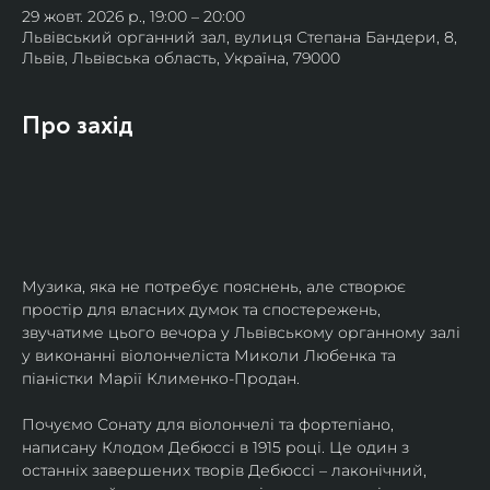
29 жовт. 2026 р., 19:00 – 20:00
Львівський органний зал, вулиця Степана Бандери, 8,
Львів, Львівська область, Україна, 79000
Про захід
Музика, яка не потребує пояснень, але створює 
простір для власних думок та спостережень, 
звучатиме цього вечора у Львівському органному залі 
у виконанні віолончеліста Миколи Любенка та 
піаністки Марії Клименко-Продан.
Почуємо Сонату для віолончелі та фортепіано, 
написану Клодом Дебюссі в 1915 році. Це один з 
останніх завершених творів Дебюссі – лаконічний, 