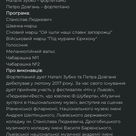
Наталя Зубко – фортепіано
Петро Довгань – фортепіано
Програма:
Станіслав Людкевич:
Швачка-марш
Січовий марш "Ой ішли наші славні запорожці"
Військовий марш "Під мурами Єрихону"
Голосіння
Меланхолійний вальс
Чабарашка №1
Чабарашка №2
Про виконавців:
Фортепіаний дует Наталі Зубко та Петра Довганя 
дебютував у лютому 2017 року. За час свого існування 
дует прийняв участь у фестивалях «Ніч у Львові», 
«ЛюдкевичФест», «до ювілею Ф.Шуберта», «Музичні 
зустрічі в Національному музеї», виступив на сценах 
Рівненської філармонії, Національного музею імені 
Андрея Шептицького, Львівського державного 
коледжу ім. Станіслава Людкевича, Дрогобицького 
музичного коледжу імені Василя Барвінського, 
Львівської національної музичної академії імені 