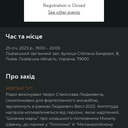
Registration is Closed
See other events
Час та місце
25 січ. 2023 р., 19:00 – 20:00
Львівський органний зал, вулиця Степана Бандери, 8,
Львів, Львівська область, Україна, 79000
Про захід
КВИТКИ ТУТ!
Рідко виконувані твори Станіслава Людкевича, 
скомпоновані для фортепіанного ансамблю, 
звучатимуть в рамках Людкевич Фест-2023. Амплітуда 
настроїв коливатиметься від героїки, якою наділений, 
“Шмачка-марш” про козацького полковника Микиту 
Швачку, до лірики у “Голосінні” й “Меланхолійному 