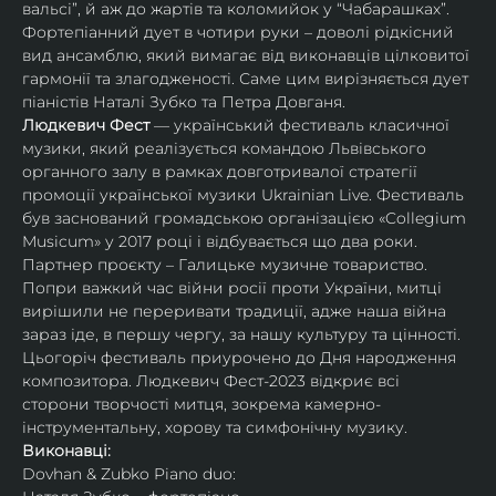
вальсі”, й аж до жартів та коломийок у “Чабарашках”.
Фортепіанний дует в чотири руки – доволі рідкісний 
вид ансамблю, який вимагає від виконавців цілковитої 
гармонії та злагодженості. Саме цим вирізняється дует 
піаністів Наталі Зубко та Петра Довганя.
Людкевич Фест 
— український фестиваль класичної 
музики, який реалізується командою Львівського 
органного залу в рамках довготривалої стратегії 
промоції української музики Ukrainian Live. Фестиваль 
був заснований громадською організацією «Collegium 
Musicum» у 2017 році і відбувається що два роки. 
Партнер проєкту – Галицьке музичне товариство.
Попри важкий час війни росії проти України, митці 
вирішили не переривати традиції, адже наша війна 
зараз іде, в першу чергу, за нашу культуру та цінності. 
Цьогоріч фестиваль приурочено до Дня народження 
композитора. Людкевич Фест-2023 відкриє всі 
сторони творчості митця, зокрема камерно-
інструментальну, хорову та симфонічну музику.
Виконавці:
Dovhan & Zubko Piano duo: