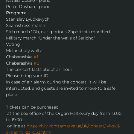
Natalіa Zubko - piano
Petro Dovhan - piano
Program:
Stanislav Lyudkevуch:
Seamstress-marsh
Sich march "Oh, our glorious Zaporizhia marched"
Military march "Under the walls of Jericho"
Voting
Melancholy waltz
Chabarashka 
#1
Chabarashka 
#2
The concert lasts about an hour
Please bring your ID.
In case of air alarm during the concert, it will be 
interrupted, and guests are invited to move to a safe 
place.
Tickets can be purchased:
 at the box office of the Organ Hall every day from 13:00 
to 19:00
 online at 
https://lviv.kontramarka.ua/uk/concert/lvivskij-
organnyj-zal-533.html