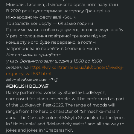
Миколи Лисенка, Львівського органного залу та ін.
В 2020 році дует отримав нагороду Гран-прі на 
міжнародному фестивалі «Soul».
Тривалість концерту — близько години
Просимо мати з собою документ, що посвідчує особу.
У разі оголошення повітряної тривоги під час 
концерту його буде перервано, а гостям 
запропоновано перейти в безпечне місце.
Квитки можна придбати:
у касі Органного залу щодня з 13:00 до 19:00
онлайн на 
https://lviv.kontramarka.ua/uk/concert/lvivskij-
organnyj-zal-533.html
//вікові обмеження: ~7+//
///ENGLISH BELOW///
Rarely performed works by Stanislav Ludkevуch, 
composed for piano ensemble, will be performed as part 
of the Ludkevуch Fest-2023. The range of moods will 
range from the heroic character of "Shmachka-marsh" 
about the Cossack colonel Mykyta Shvachka, to the lyrics 
in "Holosinnіa" and "Melancholy Waltz", and all the way to 
jokes and jokes in "Chabarashki".