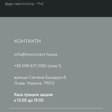
//age restrictions: ~7+//
КОНТАКТИ
info@lvivconcert.house
+38 098 871 0180 (лінія 1)
вулиця Степана Бандери 8,
Львів, Україна, 79013
Каса працює щодня
з 13:00 до 19:00