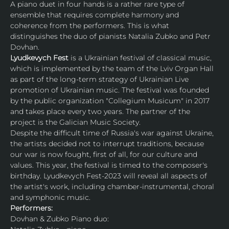
A piano duet in four hands is a rather rare type of 
ensemble that requires complete harmony and 
coherence from the performers. This is what 
distinguishes the duo of pianists Natalia Zubko and Petr 
Dovhan.
Lyudkevуch Fest 
is a Ukrainian festival of classical music, 
which is implemented by the team of the Lviv Organ Hall 
as part of the long-term strategy of Ukrainian Live 
promotion of Ukrainian music. The festival was founded 
by the public organization "Collegium Musicum" in 2017 
and takes place every two years. The partner of the 
project is the Galician Music Society.
Despite the difficult time of Russia's war against Ukraine, 
the artists decided not to interrupt traditions, because 
our war is now fought, first of all, for our culture and 
values. This year, the festival is timed to the composer's 
birthday. Lyudkevуch Fest-2023 will reveal all aspects of 
the artist's work, including chamber-instrumental, choral 
and symphonic music.
Performers:
Dovhan & Zubko Piano duo: