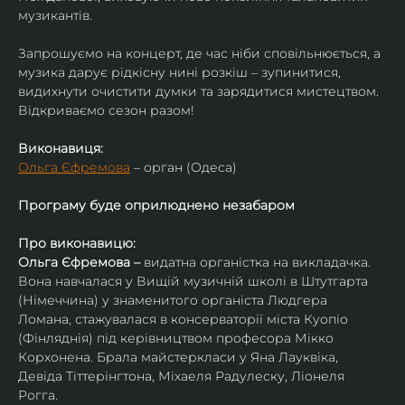
музикантів.
Запрошуємо на концерт, де час ніби сповільнюється, а 
музика дарує рідкісну нині розкіш – зупинитися, 
видихнути очистити думки та зарядитися мистецтвом. 
Відкриваємо сезон разом!
Виконавиця:
Ольга Єфремова
 – орган (Одеса)
Програму буде оприлюднено незабаром
Про виконавицю:
Ольга Єфремова – 
видатна органістка на викладачка.
Вона навчалася у Вищій музичній школі в Штутгарта 
(Німеччина) у знаменитого органіста Людгера 
Ломана, стажувалася в консерваторії міста Куопіо 
(Фінляднія) під керівництвом професора Мікко 
Корхонена. Брала майстеркласи у Яна Лауквіка, 
Девіда Тіттерінгтона, Міхаеля Радулеску, Ліонеля 
Рогга.