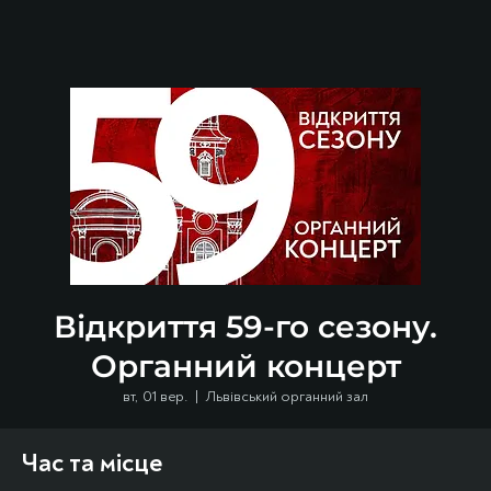
Відкриття 59-го сезону.
Органний концерт
вт, 01 вер.
  |  
Львівський органний зал
Час та місце