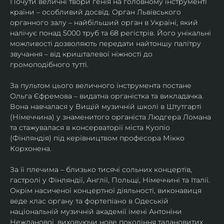
Почути величні твори генія на головному інструменті 
країни – особливий досвід. Орган Львівського 
органного залу – найбільший орган в Україні, який 
налічує понад 5000 труб та 68 регістрів. Його унікальні 
можливості дозволяють передати найтоншу палітру 
звучання – від кришталевої ніжності до 
громоподібного тутті.
За пультом цього величного інструмента постане 
Ольга Єфремова – видатна органістка та викладачка. 
Вона навчалася у Вищій музичній школі в Штутгарті 
(Німеччина) у знаменитого органіста Людгера Ломана 
та стажувалася в консерваторії міста Куопіо 
(Фінляндія) під керівництвом професора Мікко 
Корхонена.
За її плечима – близько тисячі сольних концертів, 
гастролі у Фінляндії, Англії, Польщі, Німеччині та Італії. 
Окрім насиченої концертної діяльності, виконавиця 
веде клас органу та фортепіано в Одеській 
національній музичній академії імені Антоніни 
Нежданової, виховуючи нове покоління талановитих 