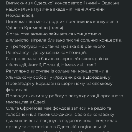
Випускниця Одеської консерваторії (нині – Одеська 
національна музична академія імені Антоніни 
Нежданової).
Дипломантка міжнародних престижних конкурсів в 
Удіне та Кремоліно (Італія).
Органістка активно займається концертною 
діяльністю, зіграла близько тисячі сольних концертів, 
у її репертуарі – органна музика від раннього 
Ренесансу – до сучасних композицій.
Гастролювала в багатьох європейських країнах: 
Фінляндії, Англії, Польщі, Німеччині, Італії.
Регулярно виступає із сольними концертами в 
Ульмському соборі, у Фрауенкірхе в Дрездені, у 
Прокатедрі у Варшаві на щорічному Бахівському 
фестивалі.
Проводить активну роботу з популяризації органного 
мистецтва в Одесі.
Ольга Єфремова має фондові записи на радіо та 
телебаченні, а також CD-диски. Свою виконавську 
діяльність вона поєднує з педагогічною – веде клас 
органу та фортепіано в Одеській національній 