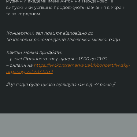
музичній академії імені Антоніни Нежданової. ЇЇ 
випускники успішно продовжують навчання в Україні 
та за кордоном.
Концертний зал працює відповідно до 
безпекових рекомендацій Львівської міської ради.
Квитки можна придбати:
– у касі Органного залу щодня з 13:00 до 19:00
– онлайн на
https://lviv.kontramarka.ua/uk/concert/lvivskij-
organnyj-zal-533.html
//Ця подія буде цікава відвідувачам від ~7 років.//