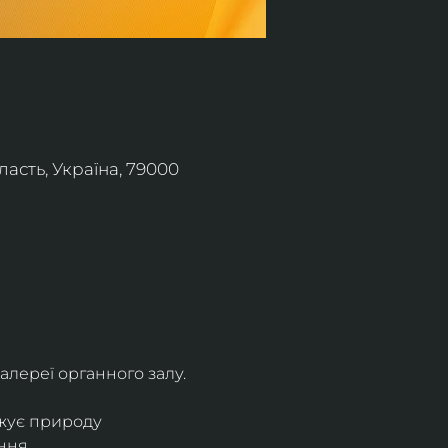
асть, Україна, 79000
алереї органного залу.
жує природу 
ння.