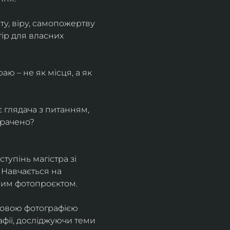
у, віру, самопожертву 
ір для власних 
ю – не як місця, а як 
є глядача з питанням, 
трачено?
тупінь магістра зі 
 Навчається на 
ним фотопроєктом.
ровою фотографією 
афії, досліджуючи теми 