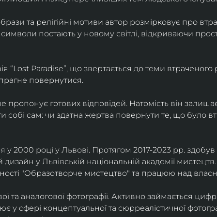
брази та релігійні мотиви автор розмірковує про втрат
 символи постають у новому світлі, відкриваючи прост
 “Lost Paradise”, що звертається до теми втраченого ра
 прагне повернутися.
” не пропонує готових відповідей. Натомість він залиша
и собі сам: чи здатна жертва повернути те, що було в
у 2000 році у Львові. Протягом 2017-2023 рр. здобув с
 дизайн у Львівській національній академії мистецтв.
ьності "Образотворче мистецтво" та працюю над влас
ї та аналогової фотографії. Активно займається циф
цює у сфері концептуальної та сюрреалістичної фотогр