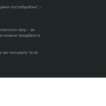
дами постобробки", – 
рганного залу – за 
ки можна придбати в 
час концерту та за 
КОНТАКТИ