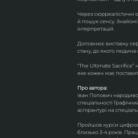
Через сюрреалістичні о
й пошук сенсу. Знайомі
інтерпретацій.
Доповнює виставку серія
стану, до якого людина
“The Ultimate Sacrifice
яке кожен має поставит
Про автора:
Іван Попович народився 
спеціальності Графічний
аспірантурі на спеціал
Пройшов курси цифрово
близько 3-4 років. Пра