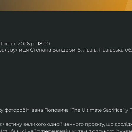
01 жовт. 2026 р., 18:00
л, вулиця Степана Бандери, 8, Львів, Львівська обл
фоторобіт Івана Поповича “The Ultimate Sacrifice” у Г
є частину великого однойменного проєкту, що дослід
айглибших і найсуперечливіших тем людського існува