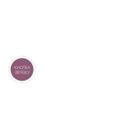
Наша команда з 2019 року реалізує загальнонаці
стратегію промоції української музики Ukrainian L
це:
–
Ukrainian Live Classic
– перший у світі мобільни
українською класикою, медіаплатформа зі стаття
композиторів та твори.
–
YouTube-канал Ukrainian Live Classic
– професій
української музики та українських музикантів.
–
Ukrainian Scores
– онлайн-бібліотека нот украї
композиторів.
КНОПКА
ЗВ'ЯЗКУ