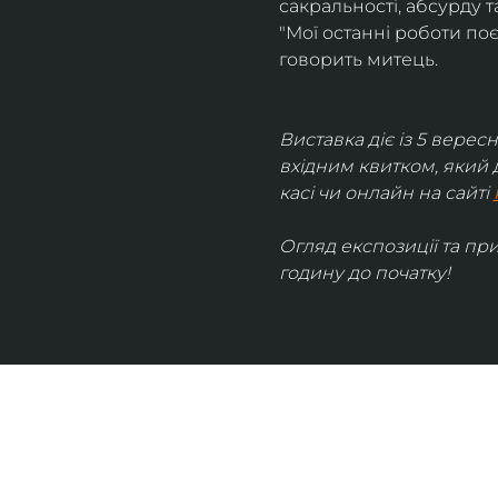
сакральності, абсурду та
"Мої останні роботи поє
говорить митець.
Виставка діє із 5 вересн
вхідним квитком, який 
касі чи онлайн на сайті 
Огляд експозиції та пр
годину до початку!
UKRAINIAN LIVE