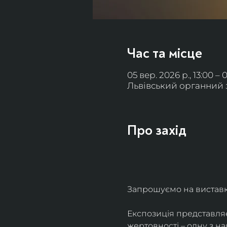
Час та місце
05 вер. 2026 р., 13:00 – 
Львівський органний за
Про захід
Запрошуємо на виставку 
Експозиція представля
жертовності – одну з н