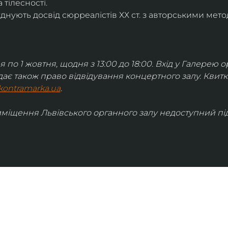
 тілесності.
днують досвід сюрреалістів ХХ ст. з авторськими мето
я по 1 жовтня, щодня з 13:00 до 18:00. Вхід у Галерею о
дає також право відвідування концертного залу. Квит
kontramarka.ua
.
иміщення Львівського органного залу недоступний під 
ІНФОРМАЦІЯ