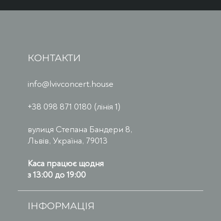
КОНТАКТИ
info@lvivconcert.house
+38 098 871 0180 (лінія 1)
вулиця Степана Бандери 8,
Львів, Україна, 79013
Каса працює щодня
з 13:00 до 19:00
ІНФОРМАЦІЯ