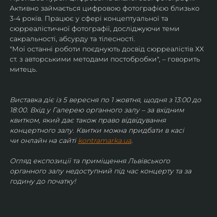
Активно займається цифровою фотографією близько 
3-4 років. Працює у сфері концептуальної та 
сюрреалістичної фотографії, досліджуючи теми 
сакральності, абсурду та тілесності.
"Мої останні роботи поєднують досвід сюрреалістів ХХ 
ст. з авторськими методами постобробки", – говорить 
митець.
Виставка діє із 5 вересня по 1 жовтня, щодня з 13:00 до 
18:00. Вхід у Галерею органного залу – за вхідним 
квитком, який дає також право відвідування 
концертного залу. Квитки можна придбати в касі 
чи онлайн на сайті 
kontramarka.ua
.
Огляд експозиції та приміщення Львівського 
органного залу недоступний під час концерту та за 
годину до початку!