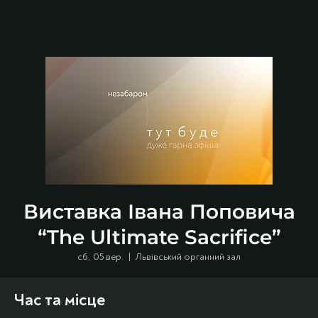
Виставка Івана Поповича
“The Ultimate Sacrifice”
сб, 05 вер.
  |  
Львівський органний зал
Час та місце