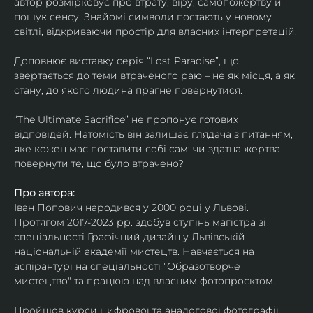
автор розмірковує про втрату, віру, самопожертву й 
пошук сенсу. Знайомі символи постають у новому 
світлі, відкриваючи простір для власних інтерпретацій.
Доповнює виставку серія “Lost Paradise”, що 
звертається до теми втраченого раю – не як місця, а як 
стану, до якого людина прагне повернутися.
“The Ultimate Sacrifice” не пропонує готових 
відповідей. Натомість він залишає глядача з питанням, 
яке кожен має поставити собі сам: чи здатна жертва 
повернути те, що було втрачено?
Про автора:
Іван Попович народився у 2000 році у Львові. 
Протягом 2017-2023 рр. здобув ступінь магістра зі 
спеціальності Графічний дизайн у Львівській 
національній академії мистецтв. Навчається на 
аспірантурі на спеціальності "Образотворче 
мистецтво" та працюю над власним фотопроєктом.
Пройшов курси цифрової та аналогової фотографії. 