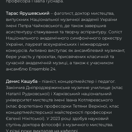
професора Павла Гуснара.
Тарас Ярушевський
 – фаготист, доктор мистецтва, 
випускник Національної музичної академії України 
імені Петра Чайковського, де також завершив 
асистентуру-стажування та творчу аспірантуру. Соліст 
Національного академічного симфонічного оркестру 
України, лауреат всеукраїнських і міжнародних 
конкурсів. Активно виступає як ансамблевий музикант, 
бере участь у проєктах, присвячених класичній та 
сучасній академічній музиці, а також є учасником 
ансамблю Ensemble 24.
Денис Кашуба
 – піаніст, концертмейстер і педагог. 
Закінчив Дніпродзержинське музичне училище (клас 
Наталії Рудковської) і Харківський національний 
університет мистецтв імені Івана Котляревського 
(клас фортепіано професорки Тетяни Веркіної, клас 
концертмейстерської майстерності професорки 
Євгенії Нікітської). У 2023 році здобув науковий 
ступінь доктора філософії з музичного мистецтва.
У різні роки викладав на кафедрі 