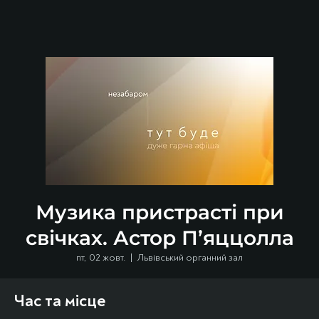
Музика пристрасті при
свічках. Астор П’яццолла
пт, 02 жовт.
  |  
Львівський органний зал
Час та місце