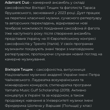
Adamant Duo
 – камерний ансамбль у складі 
саксофоністки Вікторії Тищик та фаготиста Тараса 
Ярушевського, заснований у 2023 році. Дует працює 
на перетині класичної музики, сучасного репертуару 
та авторських перекладень, відкриваючи нові 
темброві можливості поєднання саксофона й фагота. 
Уже наступного року після створення ансамбль 
представив Україну на ІІІ Європейському конгресі 
саксофоністів у Тренто (Італія). У своїх програмах 
музиканти поєднують знані твори з маловідомим 
репертуаром, пропонуючи слухачам новий погляд на 
камерне музикування.
Вікторія Тищик
 – саксофоністка, випускниця 
Національної музичної академії України імені Петра 
Чайковського. Лауреатка всеукраїнських та 
міжнародних конкурсів, стипендіатка програми 
Yamaha Music Gulf Scholarship (2019). Активно 
концертує в Україні та за кордоном, а також 
продовжує навчання в Університеті музики імені 
Фридерика Шопена у Варшаві (Польща) у класі 