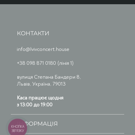
КОНТАКТИ
info@lvivconcert.house
+38 098 871 0180 (лінія 1)
вулиця Степана Бандери 8,
Львів, Україна, 79013
Каса працює щодня
з 13:00 до 19:00
ІНФОРМАЦІЯ
КНОПКА
ЗВ'ЯЗКУ