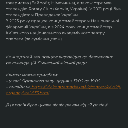
товариства (Байройт, Німеччина), а також отримав
стипендію Rotary Club (Харків, Україна). У 2021 році був 
стипендіатом Президента України. 
З 2023 року працює концертмейстером Національної 
філармонії України, а з 2024 року концертмейстер 
Київського національного академічного театру 
оперети (за сумісництвом).
Концертний зал працює відповідно до безпекових 
рекомендацій Львівської міської ради.
Квитки можна придбати:
– у касі Органного залу щодня з 13:00 до 19:00
– онлайн на
https://lviv.kontramarka.ua/uk/concert/lvivskij-
organnyj-zal-533.html
//Ця подія буде цікава відвідувачам від ~7 років.//