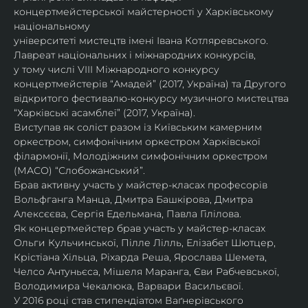
концертмейстерської майстерності у Харківському 
національному
університеті мистецтв імені Івана Котляревського. 
Лавреат національних і міжнародних конкурсів,
у тому числі VIII Міжнародного конкурсу 
концертмейстерів “Амадей” (2017, Україна) та Другого
відкритого фестивалю-конкурсу музичного мистецтва 
“Харківські асамблеї” (2017, Україна).
Виступав як соліст разом із Київським камерним 
оркестром, симфонічним оркестром Харківської
філармонії, Молодіжним симфонічним оркестром 
(МАСО) “Слобожанський”.
Брав активну участь у майстер-класах професорів 
Вольфганга Манца, Дмитра Башкірова, Дмитра
Алексєєва, Сергія Едельмана, Павла Гілілова.
Як концертмейстер брав участь у майстер-класах 
Ольги Кульчинської, Пілле Лілль, Елізабет Шютцер, 
Крістіана Хільца, Ріхарда Реша, Ярослава Шемета, 
Челсо Антуньєса, Мішеля Маранга, Єви Рабчевської, 
Володимира Чекалюка, Варвари Васильєвої.
У 2016 році став стипендіатом Ваґнерівського 