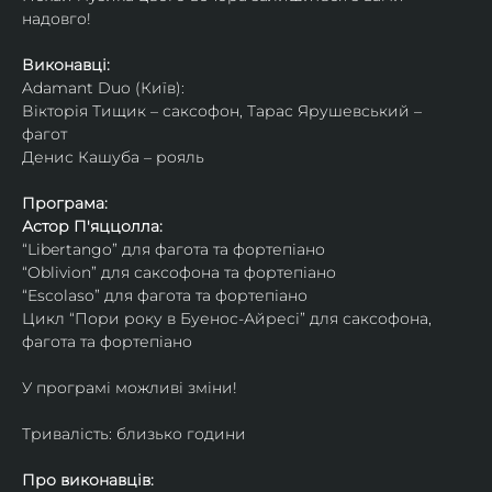
надовго!
Виконавці: 
Adamant Duo (Київ): 
Вікторія Тищик – саксофон, Тарас Ярушевський – 
фагот
Денис Кашуба – рояль
Програма:
Астор П'яццолла:
“Libertango” для фагота та фортепіано
“Oblivion” для саксофона та фортепіано
“Escolaso” для фагота та фортепіано
Цикл “Пори року в Буенос-Айресі” для саксофона, 
фагота та фортепіано
У програмі можливі зміни!
Тривалість: близько години
Про виконавців: