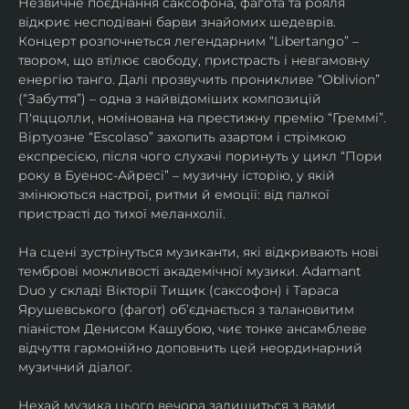
Незвичне поєднання саксофона, фагота та рояля 
відкриє несподівані барви знайомих шедеврів. 
Концерт розпочнеться легендарним “Libertango” – 
твором, що втілює свободу, пристрасть і невгамовну 
енергію танго. Далі прозвучить проникливе “Oblivion” 
(“Забуття”) – одна з найвідоміших композицій 
П'яццолли, номінована на престижну премію “Греммі”. 
Віртуозне “Escolaso” захопить азартом і стрімкою 
експресією, після чого слухачі поринуть у цикл “Пори 
року в Буенос-Айресі” – музичну історію, у якій 
змінюються настрої, ритми й емоції: від палкої 
пристрасті до тихої меланхолії. 
На сцені зустрінуться музиканти, які відкривають нові 
темброві можливості академічної музики. Adamant 
Duo у складі Вікторії Тищик (саксофон) і Тараса 
Ярушевського (фагот) об’єднається з талановитим 
піаністом Денисом Кашубою, чиє тонке ансамблеве 
відчуття гармонійно доповнить цей неординарний 
музичний діалог.
Нехай музика цього вечора залишиться з вами 