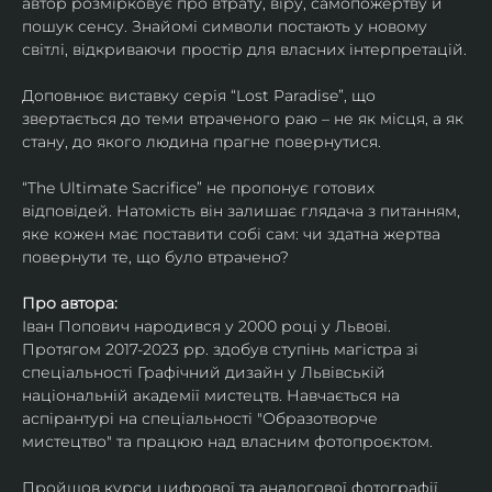
автор розмірковує про втрату, віру, самопожертву й 
пошук сенсу. Знайомі символи постають у новому 
світлі, відкриваючи простір для власних інтерпретацій.
Доповнює виставку серія “Lost Paradise”, що 
звертається до теми втраченого раю – не як місця, а як 
стану, до якого людина прагне повернутися.
“The Ultimate Sacrifice” не пропонує готових 
відповідей. Натомість він залишає глядача з питанням, 
яке кожен має поставити собі сам: чи здатна жертва 
повернути те, що було втрачено?
Про автора:
Іван Попович народився у 2000 році у Львові. 
Протягом 2017-2023 рр. здобув ступінь магістра зі 
спеціальності Графічний дизайн у Львівській 
національній академії мистецтв. Навчається на 
аспірантурі на спеціальності "Образотворче 
мистецтво" та працюю над власним фотопроєктом.
Пройшов курси цифрової та аналогової фотографії. 