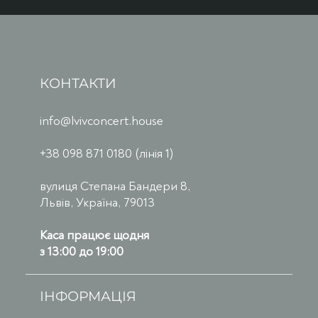
КОНТАКТИ
info@lvivconcert.house
+38 098 871 0180 (лінія 1)
вулиця Степана Бандери 8,
Львів, Україна, 79013
Каса працює щодня
з 13:00 до 19:00
ІНФОРМАЦІЯ