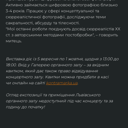
Активно займається цифровою фотографією близько 
3-4 років. Працює у сфері концептуальної та 
сюрреалістичної фотографії, досліджуючи теми 
сакральності, абсурду та тілесності.
"Мої останні роботи поєднують досвід сюрреалістів ХХ 
ст. з авторськими методами постобробки", – говорить 
митець.
Виставка діє із 5 вересня по 1 жовтня, щодня з 13:00 до 
18:00. Вхід у Галерею органного залу – за вхідним 
квитком, який дає також право відвідування 
концертного залу. Квитки можна придбати в касі 
чи онлайн на сайті 
kontramarka.ua
.
Огляд експозиції та приміщення Львівського 
органного залу недоступний під час концерту та за 
годину до початку!