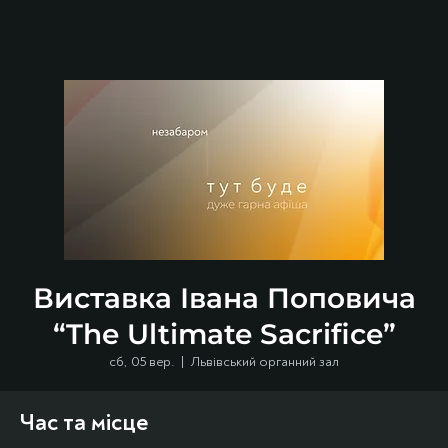
Виставка Івана Поповича
“The Ultimate Sacrifice”
сб, 05 вер.
  |  
Львівський органний зал
Час та місце