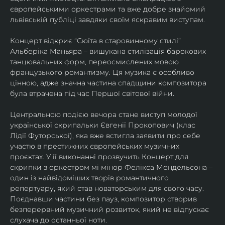
європейськими оркестрами та вже добре знайомий 
львівській публіці завдяки своїм яскравим виступам. 
Концерт відкриє “Сюїта в старовинному стилі” 
Альберіка Маньяра – вишукана стилізація барокових 
танцювальних форм, переосмислених мовою 
французького романтизму. Ця музика є особливо 
цінною, адже значна частина спадщини композитора 
була втрачена під час Першої світової війни. 
Центральною подією вечора стане виступ молодої 
української скрипальки Євгенії Прокопович (клас 
Лідії Футорської), яка вже встигла заявити про себе 
участю в престижних європейських музичних 
проєктах. У її виконанні прозвучить Концерт для 
скрипки з оркестром мі мінор Фелікса Мендельсона – 
один із найвідоміших творів романтичного 
репертуару, який став новаторським для свого часу. 
Поєднавши частини без пауз, композитор створив 
безперервний музичний розвиток, який не відпускає 
слухача до останньої ноти. 