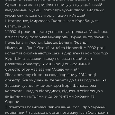
Оркестр завжди приділяв велику увагу українській 
академічній музиці, популяризуючи твори видатних 
українських композиторів, таких як Андрій 
Штогаренко, Мирослав Скорик, Ігор Карабиць та 
багато інших.
У 1990-ті роки оркестр успішно гастролював Україною, 
а з 1999 року розпочав міжнародні турне, виступаючи в 
Італії, Іспанії, Австрії, Швеції, Бельгії, Франції, 
Німеччині, Данії, Японії, Китаї та Норвегії. У 2002 році 
колектив очолив австрійський диригент і композитор 
Курт Шмід, завдяки якому почався новий етап 
розвитку оркестру. У 2006 році симфонічний 
оркестр отримав звання "Академічний".
Після початку війни на сході України у 2014 році 
оркестр був змушений переїхати до Сєвєродонецька. 
Завдяки зусиллям директора Ігоря Шаповалова 
колектив швидко відродився, відновив співпрацю з 
видатними митцями й диригентами України та 
Європи.
З початком повномасштабної війни росії про України 
керівники Львівського органного залу Іван Остапович 