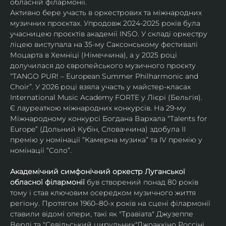
обласній філармонії.
Активно бере участь в оркестрових та міжнародних 
музичних проєктах. Упродовж 2024-2025 років була 
учасницею проєктів академії INSO. У складі оркестру 
ліцею виступала на 35-му Саксонському фестивалі 
Моцарта в Хемніці (Німеччина), а у 2025 році 
долучилася до європейського музичного проєкту 
“TANGO PUR! – European Summer Philharmonic and 
Choir”. У 2026 році взяла участь у майстер-класах 
International Music Academy FORTE у Лієрі (Бельгія).
Є лауреаткою міжнародних конкурсів. На 29-му 
Міжнародному конкурсі Богдана Вархала “Talents for 
Europe” (Дольний Кубін, Словаччина) здобула ІІ 
премію у номінації “Камерна музика” та IV премію у 
номінації “Соло”.
Академічний симфонічний оркестр Луганської 
обласної філармонії
 був створений понад 80 років 
тому і став ключовим осередком музичного життя 
регіону. Протягом 1960–80-х років на сцені філармонії 
ставили відомі опери, такі як "Травіата" Джузеппе 
Верді та "Севільський цирульник"Джоаккіно Россіні. 