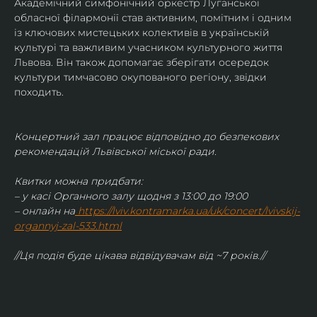
Академічний симфонічний оркестр Луганської 
обласної філармонії став активним, помітним і одним 
із ключових мистецьких колективів в українській 
культурі та важливим учасником культурного життя 
Львова. Він також допомагає зберігати осередок 
культури тимчасово окупованого регіону, звідки 
походить.
Концертний зал працює відповідно до безпекових 
рекомендацій Львівської міської ради.
Квитки можна придбати:
– у касі Органного залу щодня з 13:00 до 19:00
– онлайн на
https://lviv.kontramarka.ua/uk/concert/lvivskij-
organnyj-zal-533.html
//Ця подія буде цікава відвідувачам від ~7 років.//