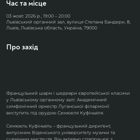
Час та місце
03 жовт. 2026 р., 19:00 – 20:00
Львівський органний зал, вулиця Степана Бандери, 8,
Львів, Львівська область, Україна, 79000
Про захід
Французький шарм і шедеври європейської класики 
у Львівському органному залі: Академічний 
симфонічний оркестр Луганської філармонії 
виступить під орудою Семюеля Куфіньяля.
Семюель Куфіньяль – французький дириґент, 
випускник Віденського університету музики та 
сценічних мистецтв. Він активно співпрацює з 