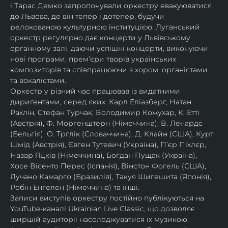
і Тарас Демко запропонували оркестру евакуюватися 
до Львова, де він тепер і дотепер, будучи 
релокованою культурною інституцією. Луганський 
оркестр регулярно дає концерти у Львівському 
органному залі, даючи успішні концерти, виконуючи 
нові програми, прем’єри творів українських 
композиторів та співпрацюючи з хором, органістами 
та вокалістами.
Оркестр у різний час працював із видатними 
дириґентами, серед яких: Карл Еліазберг, Натан 
Рахлін, Стефан Турчак, Володимир Кожухар, К. Етті 
(Австрія), Ф. Моргенштерн (Німеччина), В. Ленардс 
(Бельгія), О. Трглік (Словаччина), Д. Клайн (США), Курт 
Шмід (Австрія), Євген Тутевич (Україна), П’єр Піхлєр, 
Назар Яцків (Німеччина), Богдан Пущак (Україна), 
Хосе Вісенто Перес (Іспанія), Вінстон Фогель (США), 
Лучано Камарго (Бразилія), Такуя Шигешита (Японія), 
Робін Енгелен (Німеччина) та інші.
Записи виступів оркестру постійно публікуються на 
YouTube-каналі Ukrainian Live Classic, що дозволяє 
ширшій аудиторії насолоджуватися їх музикою​.