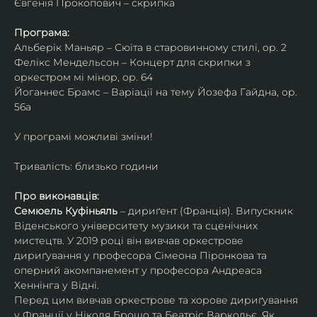
Євгенія Прокопович – скрипка
Програма:
Альберік Маньяр – Сюїта в старовинному стилі, ор. 2
Фелікс Мендельсон – Концерт для скрипки з 
оркестром мі мінор, ор. 64
Йоганнес Брамс – Варіації на тему Йозефа Гайдна, ор. 
56a
У програмі можливі зміни!
Тривалість: близько години
Про виконавців:
Семюель Куфіньяль
 – дириґент (Франція). Випускник 
Віденського університету музики та сценічних 
мистецтв. У 2019 році він вивчав оркестрове 
дириґування у професора Сімеона Піронкова та 
оперний акомпанемент у професора Андреаса 
Хеннінга у Відні.
Перед цим вивчав оркестрове та хорове дириґування 
у Франції у Ніколя Брошо та Беатріс Варкольє. Як 