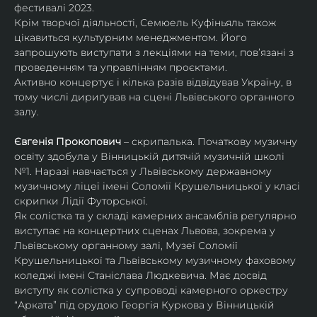
фестивалі 2023.
Крім творчої діяльності, Семюель Куфіньяль також 
цікавиться культурним менеджментом. Його 
запрошують виступати з лекціями на теми, пов’язані з 
проведенням та управлінням проєктами.
Активно концертує і кілька разів відвідував Україну, в 
тому числі дириґував на сцені Львівського органного 
залу. 
Євгенія Прокопович
 – скрипалька. Початкову музичну 
освіту здобула у Вінницькій дитячій музичній школі 
№1. Наразі навчається у Львівському державному 
музичному ліцеї імені Соломії Крушельницької у класі 
скрипки Лідії Футорської.
Як солістка та у складі камерних ансамблів регулярно 
виступає на концертних сценах Львова, зокрема у 
Львівському органному залі, Музеї Соломії 
Крушельницької та Львівському музичному фаховому 
коледжі імені Станіслава Людкевича. Має досвід 
виступу як солістка у супроводі камерного оркестру 
“Арката” під орудою Георгія Куркова у Вінницькій 