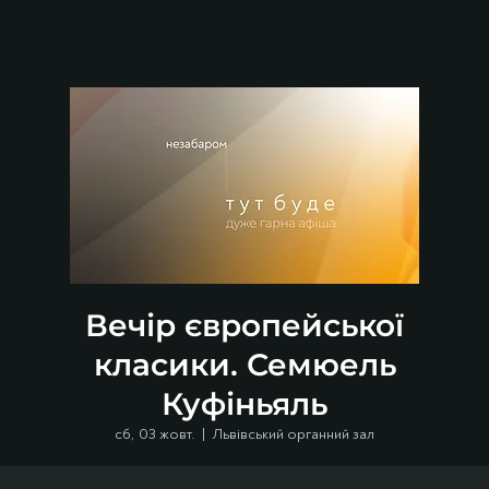
Вечір європейської
класики. Семюель
Куфіньяль
сб, 03 жовт.
  |  
Львівський органний зал