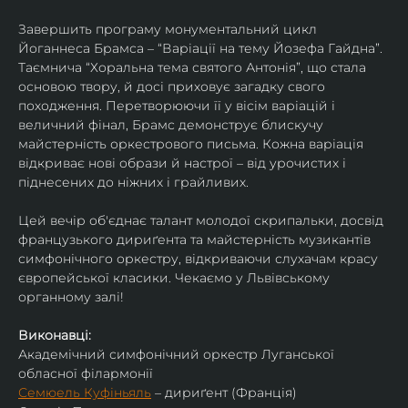
Завершить програму монументальний цикл 
Йоганнеса Брамса – “Варіації на тему Йозефа Гайдна”. 
Таємнича “Хоральна тема святого Антонія”, що стала 
основою твору, й досі приховує загадку свого 
походження. Перетворюючи її у вісім варіацій і 
величний фінал, Брамс демонструє блискучу 
майстерність оркестрового письма. Кожна варіація 
відкриває нові образи й настрої – від урочистих і 
піднесених до ніжних і грайливих. 
Цей вечір об'єднає талант молодої скрипальки, досвід 
французького дириґента та майстерність музикантів 
симфонічного оркестру, відкриваючи слухачам красу 
європейської класики. Чекаємо у Львівському 
органному залі!
Виконавці:
Академічний симфонічний оркестр Луганської 
обласної філармонії
Семюель Куфіньяль
 – дириґент (Франція)