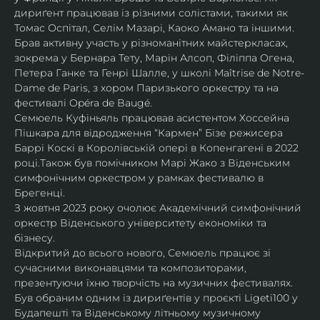
дириґент працював із різними солістами, такими як 
Томас Оспітал, Селім Мазарі, Каоко Амано та іншими. 
Брав активну участь у різноманітних майстеркласах, 
зокрема у Бернара Тету, Марін Алсоп, Філіппа Огена, 
Петера Ганке та Генрі Шалле, у школі Maîtrise de Notre-
Dame de Paris, з хором Паризького оркестру та на 
фестивалі Opéra de Baugé.
Семюель Куфіньяль працював асистентом Хоссейна 
Пішкара для відродження “Кармен” Бізе режисера 
Баррі Коскі в Королівській опері в Копенгагені в 2022 
році.Також був помічником Марі Жако з Віденським 
симфонічним оркестром у рамках фестивалю в 
Брегенці. 
З жовтня 2023 року очолює Академічний симфонічний 
оркестр Віденського університету економіки та 
бізнесу.
Відкритий до всього нового, Семюель працює зі 
сучасними виконавцями та композиторами, 
презентуючи їхню творчість на музичних фестивалях. 
Був обраним одним із дириґентів у проєкті Ligeti100 у 
Будапешті та Віденському літньому музичному 