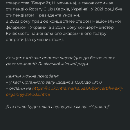
товариства (Байройт, Німеччина), а також отримав
стипендію Rotary Club (Харків, Україна). У 2021 році був 
стипендіатом Президента України. 
З 2023 року працює концертмейстером Національної 
філармонії України, а з 2024 року концертмейстер 
Київського національного академічного театру 
оперети (за сумісництвом).
Концертний зал працює відповідно до безпекових 
рекомендацій Львівської міської ради.
Квитки можна придбати:
– у касі Органного залу щодня з 13:00 до 19:00
– онлайн на
https://lviv.kontramarka.ua/uk/concert/lvivskij-
organnyj-zal-533.html
//Ця подія буде цікава відвідувачам від ~7 років.//