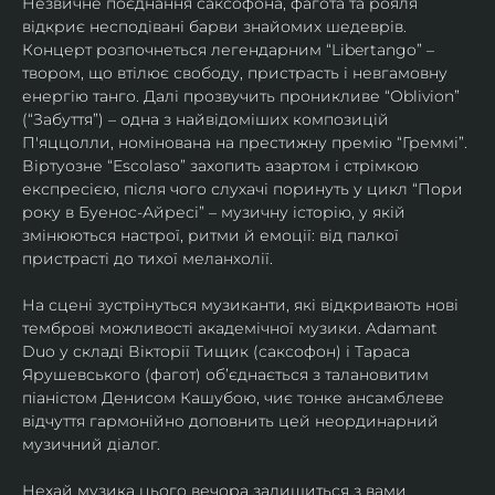
Незвичне поєднання саксофона, фагота та рояля 
відкриє несподівані барви знайомих шедеврів. 
Концерт розпочнеться легендарним “Libertango” – 
твором, що втілює свободу, пристрасть і невгамовну 
енергію танго. Далі прозвучить проникливе “Oblivion” 
(“Забуття”) – одна з найвідоміших композицій 
П'яццолли, номінована на престижну премію “Греммі”. 
Віртуозне “Escolaso” захопить азартом і стрімкою 
експресією, після чого слухачі поринуть у цикл “Пори 
року в Буенос-Айресі” – музичну історію, у якій 
змінюються настрої, ритми й емоції: від палкої 
пристрасті до тихої меланхолії. 
На сцені зустрінуться музиканти, які відкривають нові 
темброві можливості академічної музики. Adamant 
Duo у складі Вікторії Тищик (саксофон) і Тараса 
Ярушевського (фагот) об’єднається з талановитим 
піаністом Денисом Кашубою, чиє тонке ансамблеве 
відчуття гармонійно доповнить цей неординарний 
музичний діалог.
Нехай музика цього вечора залишиться з вами 