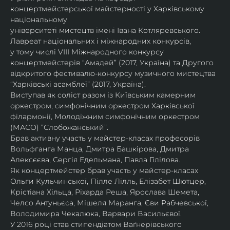
концертмейстерської майстерності у Харківському 
національному
університеті мистецтв імені Івана Котляревського. 
Лавреат національних і міжнародних конкурсів,
у тому числі VIII Міжнародного конкурсу 
концертмейстерів “Амадей” (2017, Україна) та Другого
відкритого фестивалю-конкурсу музичного мистецтва 
“Харківські асамблеї” (2017, Україна).
Виступав як соліст разом із Київським камерним 
оркестром, симфонічним оркестром Харківської
філармонії, Молодіжним симфонічним оркестром 
(МАСО) “Слобожанський”.
Брав активну участь у майстер-класах професорів 
Вольфганга Манца, Дмитра Башкірова, Дмитра
Алексєєва, Сергія Едельмана, Павла Гілілова.
Як концертмейстер брав участь у майстер-класах 
Ольги Кульчинської, Пілле Лілль, Елізабет Шютцер, 
Крістіана Хільца, Ріхарда Реша, Ярослава Шемета, 
Челсо Антуньєса, Мішеля Маранга, Єви Рабчевської, 
Володимира Чекалюка, Варвари Васильєвої.
У 2016 році став стипендіатом Ваґнерівського 