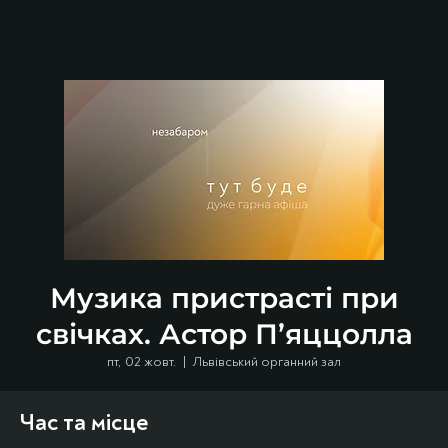
Музика пристрасті при
свічках. Астор П’яццолла
пт, 02 жовт.
  |  
Львівський органний зал
Час та місце