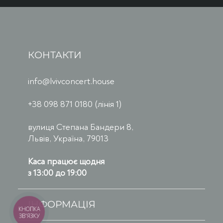
КОНТАКТИ
info@lvivconcert.house
+38 098 871 0180 (лінія 1)
вулиця Степана Бандери 8,
Львів, Україна, 79013
Каса працює щодня
з 13:00 до 19:00
ІНФОРМАЦІЯ
КНОПКА
ЗВ'ЯЗКУ