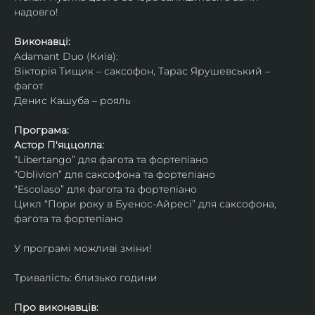
надовго!
Виконавці: 
Adamant Duo (Київ): 
Вікторія Тищик – саксофон, Тарас Ярушевський – 
фагот
Денис Кашуба – рояль
Програма:
Астор П'яццолла:
“Libertango” для фагота та фортепіано
“Oblivion” для саксофона та фортепіано
“Escolaso” для фагота та фортепіано
Цикл “Пори року в Буенос-Айресі” для саксофона, 
фагота та фортепіано
У програмі можливі зміни!
Тривалість: близько години
Про виконавців: