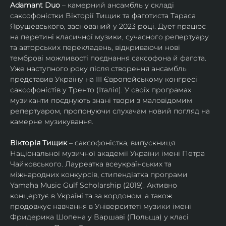
Adamant Duo
 – камерний ансамбль у складі 
саксофоністки Вікторії Тищик та фаготиста Тараса 
Ярушевського, заснований у 2023 році. Дует працює 
на перетині класичної музики, сучасного репертуару 
та авторських перекладень, відкриваючи нові 
темброві можливості поєднання саксофона й фагота. 
Уже наступного року після створення ансамбль 
представив Україну на ІІІ Європейському конгресі 
саксофоністів у Тренто (Італія). У своїх програмах 
музиканти поєднують знані твори з маловідомим 
репертуаром, пропонуючи слухачам новий погляд на 
камерне музикування.
Вікторія Тищик
 – саксофоністка, випускниця 
Національної музичної академії України імені Петра 
Чайковського. Лауреатка всеукраїнських та 
міжнародних конкурсів, стипендіатка програми 
Yamaha Music Gulf Scholarship (2019). Активно 
концертує в Україні та за кордоном, а також 
продовжує навчання в Університеті музики імені 
Фридерика Шопена у Варшаві (Польща) у класі 