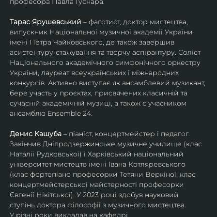
професора Павла Гуснара.
Тарас Ярушевський
 – фаготист, доктор мистецтва, 
випускник Національної музичної академії України 
імені Петра Чайковського, де також завершив 
асистентуру-стажування та творчу аспірантуру. Соліст 
Національного академічного симфонічного оркестру 
України, лауреат всеукраїнських і міжнародних 
конкурсів. Активно виступає як ансамблевий музикант, 
бере участь у проєктах, присвячених класичній та 
сучасній академічній музиці, а також є учасником 
ансамблю Ensemble 24.
Денис Кашуба
 – піаніст, концертмейстер і педагог. 
Закінчив Дніпродзержинське музичне училище (клас 
Наталії Рудковської) і Харківський національний 
університет мистецтв імені Івана Котляревського 
(клас фортепіано професорки Тетяни Веркіної, клас 
концертмейстерської майстерності професорки 
Євгенії Нікітської). У 2023 році здобув науковий 
ступінь доктора філософії з музичного мистецтва.
У різні роки викладав на кафедрі 