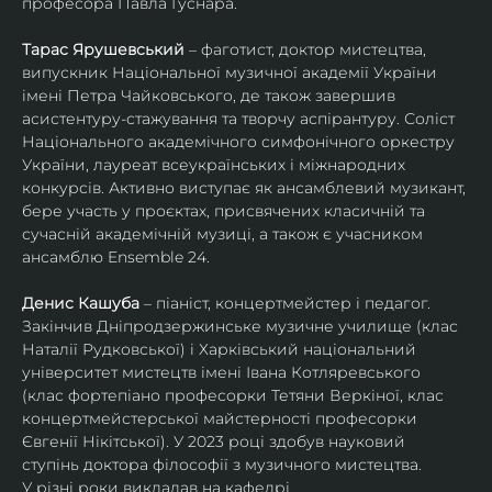
професора Павла Гуснара.
Тарас Ярушевський
 – фаготист, доктор мистецтва, 
випускник Національної музичної академії України 
імені Петра Чайковського, де також завершив 
асистентуру-стажування та творчу аспірантуру. Соліст 
Національного академічного симфонічного оркестру 
України, лауреат всеукраїнських і міжнародних 
конкурсів. Активно виступає як ансамблевий музикант, 
бере участь у проєктах, присвячених класичній та 
сучасній академічній музиці, а також є учасником 
ансамблю Ensemble 24.
Денис Кашуба
 – піаніст, концертмейстер і педагог. 
Закінчив Дніпродзержинське музичне училище (клас 
Наталії Рудковської) і Харківський національний 
університет мистецтв імені Івана Котляревського 
(клас фортепіано професорки Тетяни Веркіної, клас 
концертмейстерської майстерності професорки 
Євгенії Нікітської). У 2023 році здобув науковий 
ступінь доктора філософії з музичного мистецтва.
У різні роки викладав на кафедрі 