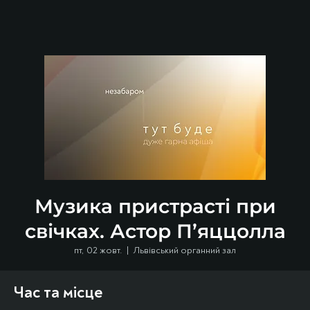
Музика пристрасті при
свічках. Астор П’яццолла
пт, 02 жовт.
  |  
Львівський органний зал
Час та місце