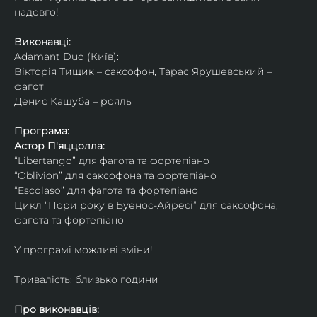
надовго!
Виконавці: 
Adamant Duo (Київ): 
Вікторія Тищик – саксофон, Тарас Ярушевський – 
фагот
Денис Кашуба – рояль
Програма:
Астор П'яццолла:
“Libertango” для фагота та фортепіано
“Oblivion” для саксофона та фортепіано
“Escolaso” для фагота та фортепіано
Цикл “Пори року в Буенос-Айресі” для саксофона, 
фагота та фортепіано
У програмі можливі зміни!
Тривалість: близько години
Про виконавців: