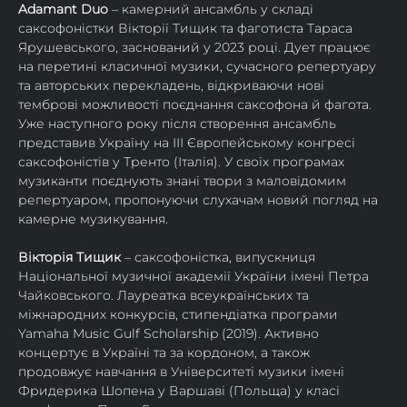
Adamant Duo
 – камерний ансамбль у складі 
саксофоністки Вікторії Тищик та фаготиста Тараса 
Ярушевського, заснований у 2023 році. Дует працює 
на перетині класичної музики, сучасного репертуару 
та авторських перекладень, відкриваючи нові 
темброві можливості поєднання саксофона й фагота. 
Уже наступного року після створення ансамбль 
представив Україну на ІІІ Європейському конгресі 
саксофоністів у Тренто (Італія). У своїх програмах 
музиканти поєднують знані твори з маловідомим 
репертуаром, пропонуючи слухачам новий погляд на 
камерне музикування.
Вікторія Тищик
 – саксофоністка, випускниця 
Національної музичної академії України імені Петра 
Чайковського. Лауреатка всеукраїнських та 
міжнародних конкурсів, стипендіатка програми 
Yamaha Music Gulf Scholarship (2019). Активно 
концертує в Україні та за кордоном, а також 
продовжує навчання в Університеті музики імені 
Фридерика Шопена у Варшаві (Польща) у класі 