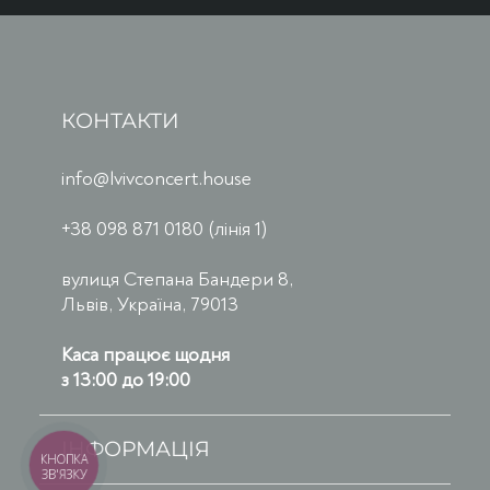
КОНТАКТИ
info@lvivconcert.house
+38 098 871 0180 (лінія 1)
вулиця Степана Бандери 8,
Львів, Україна, 79013
Каса працює щодня
з 13:00 до 19:00
ІНФОРМАЦІЯ
КНОПКА
ЗВ'ЯЗКУ