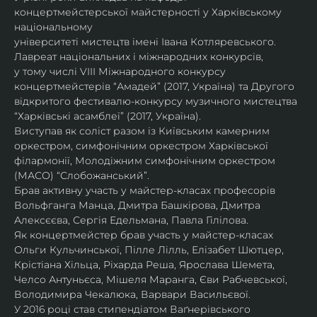
концертмейстерської майстерності у Харківському 
національному
університеті мистецтв імені Івана Котляревського. 
Лавреат національних і міжнародних конкурсів,
у тому числі VIII Міжнародного конкурсу 
концертмейстерів “Амадей” (2017, Україна) та Другого
відкритого фестивалю-конкурсу музичного мистецтва 
“Харківські асамблеї” (2017, Україна).
Виступав як соліст разом із Київським камерним 
оркестром, симфонічним оркестром Харківської
філармонії, Молодіжним симфонічним оркестром 
(МАСО) “Слобожанський”.
Брав активну участь у майстер-класах професорів 
Вольфганга Манца, Дмитра Башкірова, Дмитра
Алексєєва, Сергія Едельмана, Павла Гілілова.
Як концертмейстер брав участь у майстер-класах 
Ольги Кульчинської, Пілле Лілль, Елізабет Шютцер, 
Крістіана Хільца, Ріхарда Реша, Ярослава Шемета, 
Челсо Антуньєса, Мішеля Маранга, Єви Рабчевської, 
Володимира Чекалюка, Варвари Васильєвої.
У 2016 році став стипендіатом Ваґнерівського 