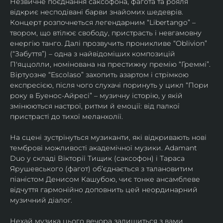
Незвичне поєднання саксофона, фагота та рояля 
відкриє несподівані барви знайомих шедеврів. 
Концерт розпочнеться легендарним “Libertango” – 
твором, що втілює свободу, пристрасть і невгамовну 
енергію танго. Далі прозвучить проникливе “Oblivion” 
(“Забуття”) – одна з найвідоміших композицій 
П'яццолли, номінована на престижну премію “Греммі”. 
Віртуозне “Escolaso” захопить азартом і стрімкою 
експресією, після чого слухачі поринуть у цикл “Пори 
року в Буенос-Айресі” – музичну історію, у якій 
змінюються настрої, ритми й емоції: від палкої 
пристрасті до тихої меланхолії. 
На сцені зустрінуться музиканти, які відкривають нові 
темброві можливості академічної музики. Adamant 
Duo у складі Вікторії Тищик (саксофон) і Тараса 
Ярушевського (фагот) об’єднається з талановитим 
піаністом Денисом Кашубою, чиє тонке ансамблеве 
відчуття гармонійно доповнить цей неординарний 
музичний діалог.
Нехай музика цього вечора залишиться з вами 