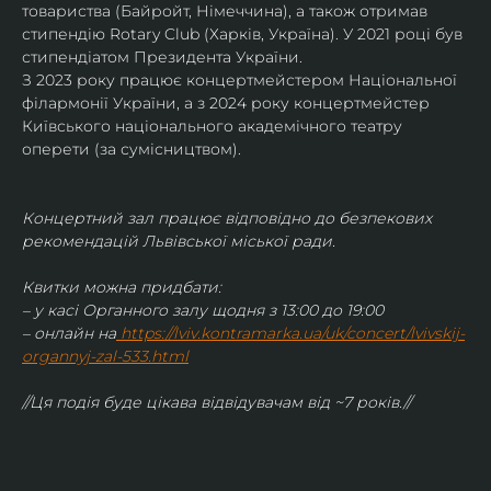
товариства (Байройт, Німеччина), а також отримав
стипендію Rotary Club (Харків, Україна). У 2021 році був 
стипендіатом Президента України. 
З 2023 року працює концертмейстером Національної 
філармонії України, а з 2024 року концертмейстер 
Київського національного академічного театру 
оперети (за сумісництвом).
Концертний зал працює відповідно до безпекових 
рекомендацій Львівської міської ради.
Квитки можна придбати:
– у касі Органного залу щодня з 13:00 до 19:00
– онлайн на
https://lviv.kontramarka.ua/uk/concert/lvivskij-
organnyj-zal-533.html
//Ця подія буде цікава відвідувачам від ~7 років.//