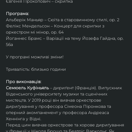
Євгенія Прокопович – скрипка
Програма:
Альберік Маньяр – Сюїта в старовинному стилі, ор. 2
Фелікс Мендельсон – Концерт для скрипки з 
оркестром мі мінор, ор. 64
Йоганнес Брамс – Варіації на тему Йозефа Гайдна, ор. 
56a
У програмі можливі зміни!
Тривалість: близько години
Про виконавців:
Семюель Куфіньяль
 – дириґент (Франція). Випускник 
Віденського університету музики та сценічних 
мистецтв. У 2019 році він вивчав оркестрове 
дириґування у професора Сімеона Піронкова та 
оперний акомпанемент у професора Андреаса 
Хеннінга у Відні.
Перед цим вивчав оркестрове та хорове дириґування 
у Франції у Ніколя Брошо та Беатріс Варкольє. Як 