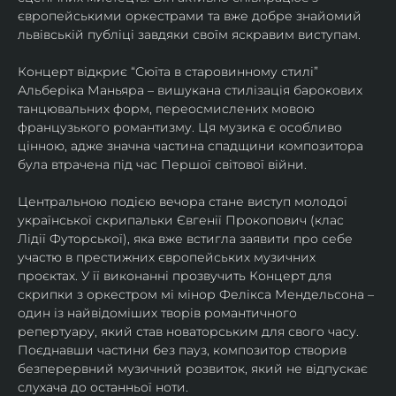
європейськими оркестрами та вже добре знайомий 
львівській публіці завдяки своїм яскравим виступам. 
Концерт відкриє “Сюїта в старовинному стилі” 
Альберіка Маньяра – вишукана стилізація барокових 
танцювальних форм, переосмислених мовою 
французького романтизму. Ця музика є особливо 
цінною, адже значна частина спадщини композитора 
була втрачена під час Першої світової війни. 
Центральною подією вечора стане виступ молодої 
української скрипальки Євгенії Прокопович (клас 
Лідії Футорської), яка вже встигла заявити про себе 
участю в престижних європейських музичних 
проєктах. У її виконанні прозвучить Концерт для 
скрипки з оркестром мі мінор Фелікса Мендельсона – 
один із найвідоміших творів романтичного 
репертуару, який став новаторським для свого часу. 
Поєднавши частини без пауз, композитор створив 
безперервний музичний розвиток, який не відпускає 
слухача до останньої ноти. 