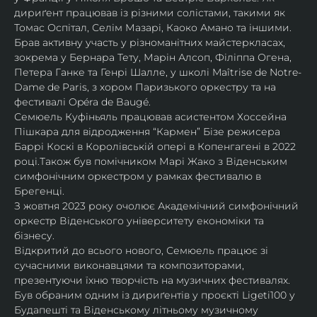
дириґент працював із різними солістами, такими як 
Томас Оспітал, Селім Мазарі, Каоко Амано та іншими. 
Брав активну участь у різноманітних майстеркласах, 
зокрема у Бернара Тету, Марін Алсоп, Філіппа Огена, 
Петера Ганке та Генрі Шалле, у школі Maîtrise de Notre-
Dame de Paris, з хором Паризького оркестру та на 
фестивалі Opéra de Baugé.
Семюель Куфіньяль працював асистентом Хоссейна 
Пішкара для відродження “Кармен” Бізе режисера 
Баррі Коскі в Королівській опері в Копенгагені в 2022 
році.Також був помічником Марі Жако з Віденським 
симфонічним оркестром у рамках фестивалю в 
Брегенці. 
З жовтня 2023 року очолює Академічний симфонічний 
оркестр Віденського університету економіки та 
бізнесу.
Відкритий до всього нового, Семюель працює зі 
сучасними виконавцями та композиторами, 
презентуючи їхню творчість на музичних фестивалях. 
Був обраним одним із дириґентів у проєкті Ligeti100 у 
Будапешті та Віденському літньому музичному 