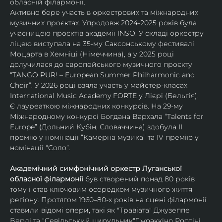
обласній філармонії.
Активно бере участь в оркестрових та міжнародних 
музичних проєктах. Упродовж 2024-2025 років була 
учасницею проєктів академії INSO. У складі оркестру 
ліцею виступала на 35-му Саксонському фестивалі 
Моцарта в Хемніці (Німеччина), а у 2025 році 
долучилася до європейського музичного проєкту 
“TANGO PUR! – European Summer Philharmonic and 
Choir”. У 2026 році взяла участь у майстер-класах 
International Music Academy FORTE у Лієрі (Бельгія).
Є лауреаткою міжнародних конкурсів. На 29-му 
Міжнародному конкурсі Богдана Вархала “Talents for 
Europe” (Дольний Кубін, Словаччина) здобула ІІ 
премію у номінації “Камерна музика” та IV премію у 
номінації “Соло”.
Академічний симфонічний оркестр Луганської 
обласної філармонії
 був створений понад 80 років 
тому і став ключовим осередком музичного життя 
регіону. Протягом 1960–80-х років на сцені філармонії 
ставили відомі опери, такі як "Травіата" Джузеппе 
Верді та "Севільський цирульник"Джоаккіно Россіні. 