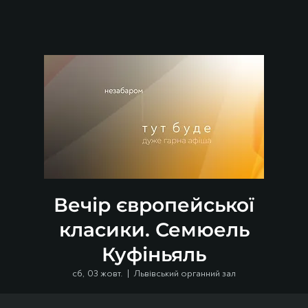
Вечір європейської
класики. Семюель
Куфіньяль
сб, 03 жовт.
  |  
Львівський органний зал