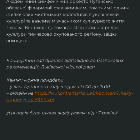
Академічний симфонічний оркестр Луганської 
обласної філармонії став активним, помітним і одним 
із ключових мистецьких колективів в українській 
культурі та важливим учасником культурного життя 
Львова. Він також допомагає зберігати осередок 
культури тимчасово окупованого регіону, звідки 
походить.
Концертний зал працює відповідно до безпекових 
рекомендацій Львівської міської ради.
Квитки можна придбати:
– у касі Органного залу щодня з 13:00 до 19:00
– онлайн на
https://lviv.kontramarka.ua/uk/concert/lvivskij-
organnyj-zal-533.html
//Ця подія буде цікава відвідувачам від ~7 років.//