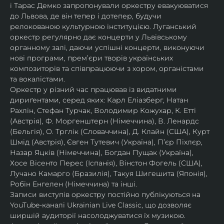
і Тарас Демко запропонували оркестру евакуюватися 
до Львова, де він тепер і дотепер, будучи 
релокованою культурною інституцією. Луганський 
оркестр регулярно дає концерти у Львівському 
органному залі, даючи успішні концерти, виконуючи 
нові програми, прем’єри творів українських 
композиторів та співпрацюючи з хором, органістами 
та вокалістами.
Оркестр у різний час працював із видатними 
дириґентами, серед яких: Карл Еліазберг, Натан 
Рахлін, Стефан Турчак, Володимир Кожухар, К. Етті 
(Австрія), Ф. Моргенштерн (Німеччина), В. Ленардс 
(Бельгія), О. Трглік (Словаччина), Д. Клайн (США), Курт 
Шмід (Австрія), Євген Тутевич (Україна), П’єр Піхлєр, 
Назар Яцків (Німеччина), Богдан Пущак (Україна), 
Хосе Вісенто Перес (Іспанія), Вінстон Фогель (США), 
Лучано Камарго (Бразилія), Такуя Шигешита (Японія), 
Робін Енгелен (Німеччина) та інші.
Записи виступів оркестру постійно публікуються на 
YouTube-каналі Ukrainian Live Classic, що дозволяє 
ширшій аудиторії насолоджуватися їх музикою​.