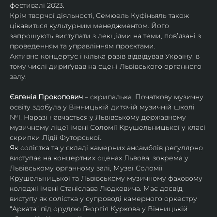
фестивалі 2023.
Крім творчої діяльності, Семюель Куфіньяль також 
цікавиться культурним менеджментом. Його 
запрошують виступати з лекціями на теми, пов’язані з 
проведенням та управлінням проєктами.
Активно концертує і кілька разів відвідував Україну, в 
тому числі дириґував на сцені Львівського органного 
залу. 
Євгенія Прокопович
 – скрипалька. Початкову музичну 
освіту здобула у Вінницькій дитячій музичній школі 
№1. Наразі навчається у Львівському державному 
музичному ліцеї імені Соломії Крушельницької у класі 
скрипки Лідії Футорської.
Як солістка та у складі камерних ансамблів регулярно 
виступає на концертних сценах Львова, зокрема у 
Львівському органному залі, Музеї Соломії 
Крушельницької та Львівському музичному фаховому 
коледжі імені Станіслава Людкевича. Має досвід 
виступу як солістка у супроводі камерного оркестру 
“Арката” під орудою Георгія Куркова у Вінницькій 