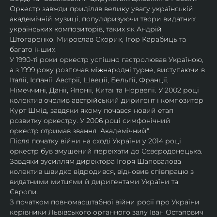
Оркестр завжди приділяв велику увагу українській 
академічній музиці, популяризуючи твори видатних 
українських композиторів, таких як Андрій 
Штогаренко, Мирослав Скорик, Ігор Карабиць та 
багато інших.
У 1990-ті роки оркестр успішно гастролював Україною, 
а з 1999 року розпочав міжнародні турне, виступаючи в 
Італії, Іспанії, Австрії, Швеції, Бельгії, Франції, 
Німеччині, Данії, Японії, Китаї та Норвегії. У 2002 році 
колектив очолив австрійський диригент і композитор 
Курт Шмід, завдяки якому почався новий етап 
розвитку оркестру. У 2006 році симфонічний 
оркестр отримав звання "Академічний".
Після початку війни на сході України у 2014 році 
оркестр був змушений переїхати до Сєвєродонецька. 
Завдяки зусиллям директора Ігоря Шаповалова 
колектив швидко відродився, відновив співпрацю з 
видатними митцями й диригентами України та 
Європи.
З початком повномасштабної війни росії про України 
керівники Львівського органного залу Іван Остапович 