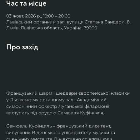
Час та місце
03 жовт. 2026 р., 19:00 – 20:00
Львівський органний зал, вулиця Степана Бандери, 8,
Львів, Львівська область, Україна, 79000
Про захід
Французький шарм і шедеври європейської класики 
у Львівському органному залі: Академічний 
симфонічний оркестр Луганської філармонії 
виступить під орудою Семюеля Куфіньяля.
Семюель Куфіньяль – французький дириґент, 
випускник Віденського університету музики та 
сценічних мистецтв. Він активно співпрацює з 