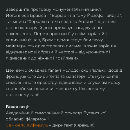
Завершить програму монументальний цикл 
Йоганнеса Брамса – “Варіації на тему Йозефа Гайдна”. 
Таємнича “Хоральна тема святого Антонія”, що стала 
основою твору, й досі приховує загадку свого 
походження. Перетворюючи її у вісім варіацій і 
величний фінал, Брамс демонструє блискучу 
майстерність оркестрового письма. Кожна варіація 
відкриває нові образи й настрої – від урочистих і 
піднесених до ніжних і грайливих. 
Цей вечір об'єднає талант молодої скрипальки, досвід 
французького дириґента та майстерність музикантів 
симфонічного оркестру, відкриваючи слухачам красу 
європейської класики. Чекаємо у Львівському 
органному залі!
Виконавці:
Академічний симфонічний оркестр Луганської 
обласної філармонії
Семюель Куфіньяль
 – дириґент (Франція)