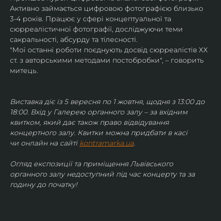
Активно займається цифровою фотографією близько 
3-4 років. Працює у сфері концептуальної та 
сюрреалістичної фотографії, досліджуючи теми 
сакральності, абсурду та тілесності.
"Мої останні роботи поєднують досвід сюрреалістів ХХ 
ст. з авторськими методами постобробки", – говорить 
митець.
Виставка діє із 5 вересня по 1 жовтня, щодня з 13:00 до 
18:00. Вхід у Галерею органного залу – за вхідним 
квитком, який дає також право відвідування 
концертного залу. Квитки можна придбати в касі 
чи онлайн на сайті 
kontramarka.ua
.
Огляд експозиції та приміщення Львівського 
органного залу недоступний під час концерту та за 
годину до початку!