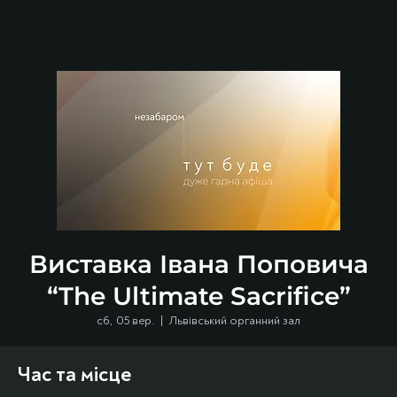
Виставка Івана Поповича
“The Ultimate Sacrifice”
сб, 05 вер.
  |  
Львівський органний зал
Час та місце