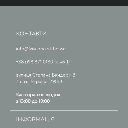
КОНТАКТИ
info@lvivconcert.house
+38 098 871 0180 (лінія 1)
вулиця Степана Бандери 8,
Львів, Україна, 79013
Каса працює щодня
з 13:00 до 19:00
ІНФОРМАЦІЯ