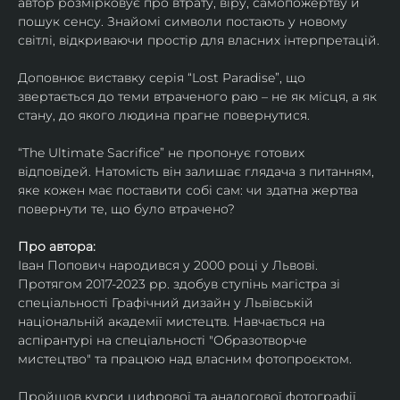
автор розмірковує про втрату, віру, самопожертву й 
пошук сенсу. Знайомі символи постають у новому 
світлі, відкриваючи простір для власних інтерпретацій.
Доповнює виставку серія “Lost Paradise”, що 
звертається до теми втраченого раю – не як місця, а як 
стану, до якого людина прагне повернутися.
“The Ultimate Sacrifice” не пропонує готових 
відповідей. Натомість він залишає глядача з питанням, 
яке кожен має поставити собі сам: чи здатна жертва 
повернути те, що було втрачено?
Про автора:
Іван Попович народився у 2000 році у Львові. 
Протягом 2017-2023 рр. здобув ступінь магістра зі 
спеціальності Графічний дизайн у Львівській 
національній академії мистецтв. Навчається на 
аспірантурі на спеціальності "Образотворче 
мистецтво" та працюю над власним фотопроєктом.
Пройшов курси цифрової та аналогової фотографії. 