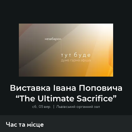
Виставка Івана Поповича
“The Ultimate Sacrifice”
сб, 05 вер.
  |  
Львівський органний зал
Час та місце