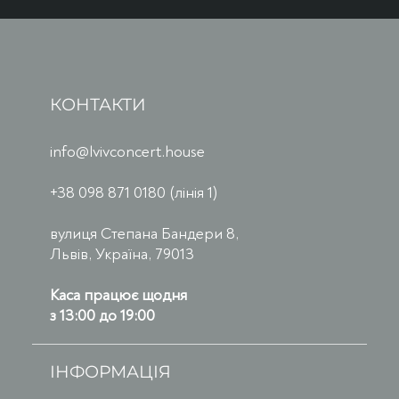
КОНТАКТИ
info@lvivconcert.house
+38 098 871 0180 (лінія 1)
вулиця Степана Бандери 8,
Львів, Україна, 79013
Каса працює щодня
з 13:00 до 19:00
ІНФОРМАЦІЯ