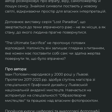
автор розмірковує про втрату, віру, самопожертву й 
пошук сенсу. Знайомі символи постають у новому 
світлі, відкриваючи простір для власних інтерпретацій.
Доповнює виставку серія “Lost Paradise”, що 
звертається до теми втраченого раю – не як місця, а як 
стану, до якого людина прагне повернутися.
“The Ultimate Sacrifice” не пропонує готових 
відповідей. Натомість він залишає глядача з питанням, 
яке кожен має поставити собі сам: чи здатна жертва 
повернути те, що було втрачено?
Про автора:
Іван Попович народився у 2000 році у Львові. 
Протягом 2017-2023 рр. здобув ступінь магістра зі 
спеціальності Графічний дизайн у Львівській 
національній академії мистецтв. Навчається на 
аспірантурі на спеціальності "Образотворче 
мистецтво" та працюю над власним фотопроєктом.
Пройшов курси цифрової та аналогової фотографії. 