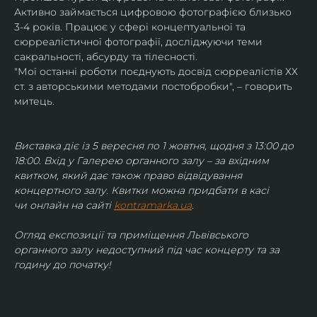
Активно займається цифровою фотографією близько 
3-4 років. Працює у сфері концептуальної та 
сюрреалістичної фотографії, досліджуючи теми 
сакральності, абсурду та тілесності.
"Мої останні роботи поєднують досвід сюрреалістів ХХ 
ст. з авторськими методами постобробки", – говорить 
митець.
Виставка діє із 5 вересня по 1 жовтня, щодня з 13:00 до 
18:00. Вхід у Галерею органного залу – за вхідним 
квитком, який дає також право відвідування 
концертного залу. Квитки можна придбати в касі 
чи онлайн на сайті 
kontramarka.ua
.
Огляд експозиції та приміщення Львівського 
органного залу недоступний під час концерту та за 
годину до початку!